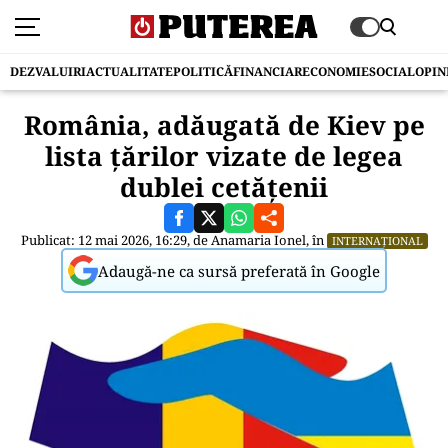
DEZVALUIRI
ACTUALITATE
POLITICĂ
FINANCIAR
ECONOMIE
SOCIAL
OPIN
România, adăugată de Kiev pe
lista țărilor vizate de legea
dublei cetățenii
Publicat: 12 mai 2026, 16:29, de
Anamaria Ionel
, în
INTERNAȚIONAL
Adaugă-ne ca sursă preferată în Google