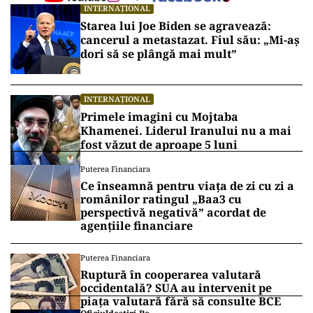
INTERNAȚIONAL
Starea lui Joe Biden se agravează:
cancerul a metastazat. Fiul său: „Mi-aș
dori să se plângă mai mult”
INTERNAȚIONAL
Primele imagini cu Mojtaba
Khamenei. Liderul Iranului nu a mai
fost văzut de aproape 5 luni
Puterea Financiara
Ce înseamnă pentru viața de zi cu zi a
românilor ratingul „Baa3 cu
perspectivă negativă” acordat de
agențiile financiare
Puterea Financiara
Ruptură în cooperarea valutară
occidentală? SUA au intervenit pe
piața valutară fără să consulte BCE