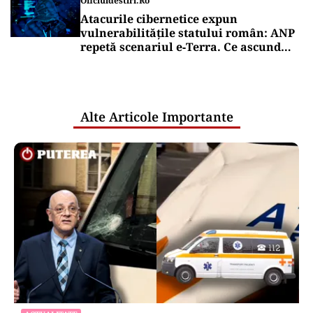
Oficiuldestiri.ro
Atacurile cibernetice expun
vulnerabilitățile statului român: ANP
repetă scenariul e‑Terra. Ce ascund
comunicările oficiale și cine răspunde
pentru mentenanța IT a instituțiilor
publice
Alte Articole Importante