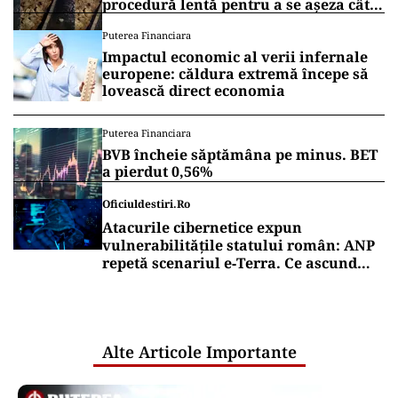
procedură lentă pentru a se așeza cât
mai bine”
Puterea Financiara
Impactul economic al verii infernale
europene: căldura extremă începe să
lovească direct economia
Puterea Financiara
BVB încheie săptămâna pe minus. BET
a pierdut 0,56%
Oficiuldestiri.ro
Atacurile cibernetice expun
vulnerabilitățile statului român: ANP
repetă scenariul e‑Terra. Ce ascund
comunicările oficiale și cine răspunde
pentru mentenanța IT a instituțiilor
publice
Alte Articole Importante