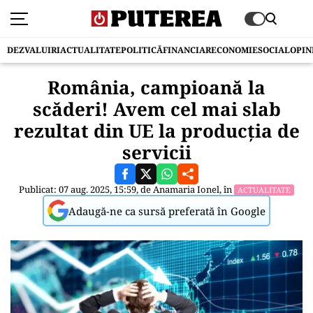
DEZVALUIRI
ACTUALITATE
POLITICĂ
FINANCIAR
ECONOMIE
SOCIAL
OPIN
România, campioană la
scăderi! Avem cel mai slab
rezultat din UE la producția de
servicii
Publicat: 07 aug. 2025, 15:59, de
Anamaria Ionel
, în
ACTUALITATE
Adaugă-ne ca sursă preferată în Google