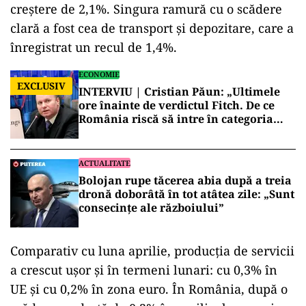
creștere de 2,1%. Singura ramură cu o scădere
clară a fost cea de transport și depozitare, care a
înregistrat un recul de 1,4%.
ECONOMIE
EXCLUSIV
INTERVIU | Cristian Păun: „Ultimele
ore înainte de verdictul Fitch. De ce
România riscă să intre în categoria
economiilor cu risc ridicat”
ACTUALITATE
Bolojan rupe tăcerea abia după a treia
dronă doborâtă în tot atâtea zile: „Sunt
consecințe ale războiului”
Comparativ cu luna aprilie, producția de servicii
a crescut ușor și în termeni lunari: cu 0,3% în
UE și cu 0,2% în zona euro. În România, după o