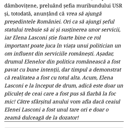
dâmbovițene, preluând șefia muribundului USR
și, totodată, anunțând că
vrea să ajungă
președintele României. Ori ca să ajungi șeful
statului trebuie să ai și susținerea unor servicii,
iar Elena Lasconi știe foarte bine ce rol
important poate juca în viața unui politician un
om influent din serviciile românești. Așadar,
drumul Elenelor din politica românească a fost
pavat cu bune intenții, dar timpul a demonstrat
că realitatea a fost cu totul alta. Acum, Elena
Lasconi e la început de drum, adică este doar un
pliculeț de ceai care a fost pus să fiarbă la foc
mic! Către sfârșitul anului vom afla dacă ceaiul
Elenei Lasconi a fost unul tare ori e doar o
zeamă dulceagă de la dozator!