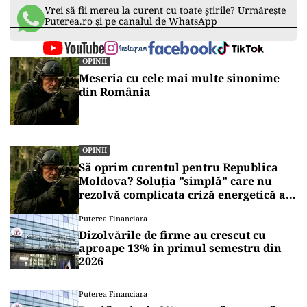
Vrei să fii mereu la curent cu toate știrile? Urmărește
Puterea.ro și pe canalul de WhatsApp
OPINII
Meseria cu cele mai multe sinonime
din România
OPINII
Să oprim curentul pentru Republica
Moldova? Soluția ”simplă” care nu
rezolvă complicata criză energetică a
României
Puterea Financiara
Dizolvările de firme au crescut cu
aproape 13% în primul semestru din
2026
Puterea Financiara