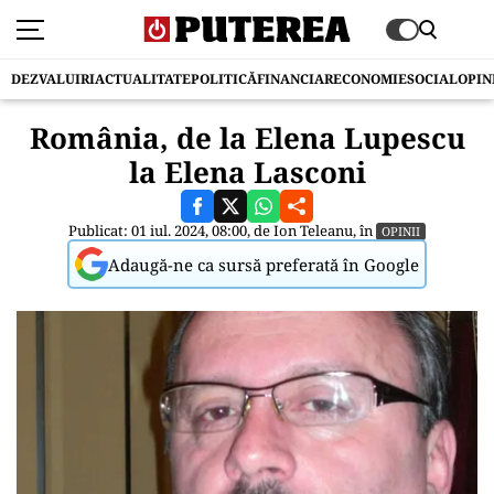
DEZVALUIRI
ACTUALITATE
POLITICĂ
FINANCIAR
ECONOMIE
SOCIAL
OPIN
România, de la Elena Lupescu
la Elena Lasconi
Publicat: 01 iul. 2024, 08:00, de
Ion Teleanu
, în
OPINII
Adaugă-ne ca sursă preferată în Google