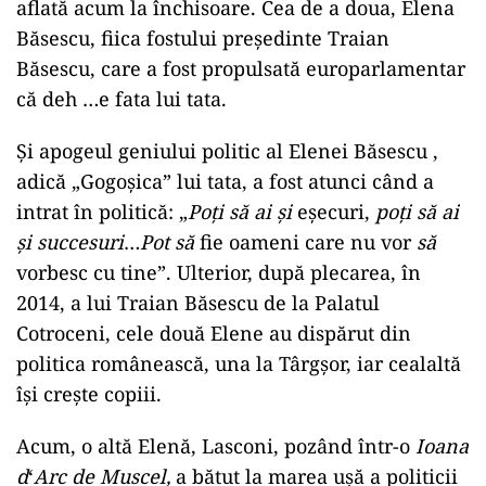
aflată acum la închisoare. Cea de a doua, Elena
Băsescu, fiica fostului președinte Traian
Băsescu, care a fost propulsată europarlamentar
că deh …e fata lui tata.
Și apogeul geniului politic al Elenei Băsescu ,
adică „Gogoșica” lui tata, a fost atunci când a
intrat în politică: „
Poți să ai și
eșecuri,
poți să ai
și succesuri
…
Pot să
fie oameni care nu vor
să
vorbesc cu tine”. Ulterior, după plecarea, în
2014, a lui Traian Băsescu de la Palatul
Cotroceni, cele două Elene au dispărut din
politica românească, una la Târgșor, iar cealaltă
își crește copiii.
Acum, o altă Elenă, Lasconi, pozând într-o
Ioana
d
‘
Arc de Muscel,
a bătut la marea ușă a politicii