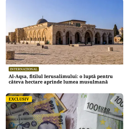
INTERNAȚIONAL
Al-Aqsa, fitilul Ierusalimului: o luptă pentru
câteva hectare aprinde lumea musulmană
EXCLUSIV
EXCLUSIV