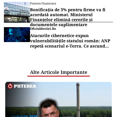
Puterea Financiara
Bonificația de 3% pentru firme va fi
acordată automat. Ministerul
Finanțelor elimină cererile și
documentele suplimentare
Oficiuldestiri.ro
Atacurile cibernetice expun
vulnerabilitățile statului român: ANP
repetă scenariul e‑Terra. Ce ascund
comunicările oficiale și cine răspunde
pentru mentenanța IT a instituțiilor
publice
Alte Articole Importante