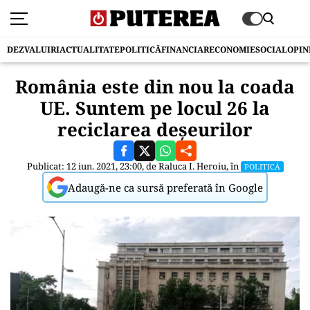
DEZVALUIRI
ACTUALITATE
POLITICĂ
FINANCIAR
ECONOMIE
SOCIAL
OPIN
România este din nou la coada
UE. Suntem pe locul 26 la
reciclarea deșeurilor
Publicat: 12 iun. 2021, 23:00, de
Raluca I. Heroiu
, în
POLITICĂ
Adaugă-ne ca sursă preferată în Google