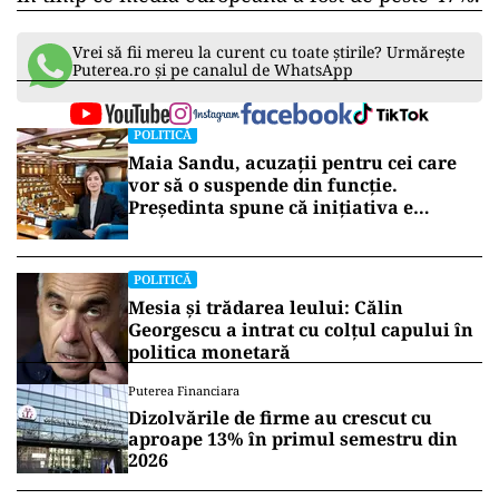
Vrei să fii mereu la curent cu toate știrile? Urmărește
Puterea.ro și pe canalul de WhatsApp
POLITICĂ
Maia Sandu, acuzații pentru cei care
vor să o suspende din funcție.
Președinta spune că inițiativa e
coordonată de Rusia
POLITICĂ
Mesia și trădarea leului: Călin
Georgescu a intrat cu colțul capului în
politica monetară
Puterea Financiara
Dizolvările de firme au crescut cu
aproape 13% în primul semestru din
2026