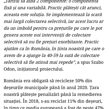
„Tariful să aibă 2 componente: o componentă
fixă și una variabilă. Practic plătești cât arunci,
aceasta este soluția. Se implementează la scară
mai largă colectarea selectivă, iar acest lucru ar
da un imbold pentru ca prețurile pe care le pot
genera aceste noi intervenții de colectare
selectivă să nu fie prețuri exorbitante. Practic
ajutăm ca în România, în ținta noastră pe care o
avem de a ajunge la 40-59 la sută de colectare
selectivă să fie atinsă mai repede”,
a spus Szabo
Odon, inițiatorul proiectului.
România era obligată să recicleze 50% din
deșeurile municipale până în anul 2020. Țara
noastră plătește penalizări până la remedierea
situației. În 2018, s-au reciclat 11% din deșeuri,
în timp ce media europeană a fost de peste 47%.