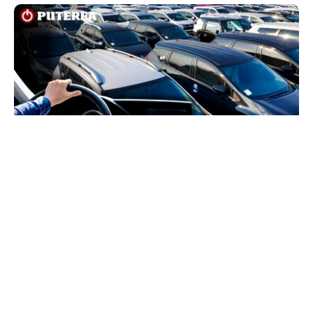
AUTO
Schimbare pe piața auto: românii cumpără mai
puține mașini, însă tot mai multe sunt noi
TOS
Politica Cookies
Protecția Datelor Personale
Despre Noi
Publicitate
Echipa
© 2026, toate drepturile rezervate puterea.ro