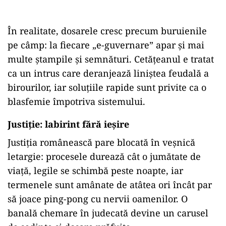
În realitate, dosarele cresc precum buruienile
pe câmp: la fiecare „e-guvernare” apar și mai
multe ștampile și semnături. Cetățeanul e tratat
ca un intrus care deranjează liniștea feudală a
birourilor, iar soluțiile rapide sunt privite ca o
blasfemie împotriva sistemului.
Justiție: labirint fără ieșire
Justiția românească pare blocată în veșnică
letargie: procesele durează cât o jumătate de
viață, legile se schimbă peste noapte, iar
termenele sunt amânate de atâtea ori încât par
să joace ping-pong cu nervii oamenilor. O
banală chemare în judecată devine un carusel