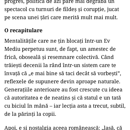
progres, politica de azi pare mai degrabă un
spectacol cu turnuri de fildeș și corupție, jucat
pe scena unei țări care merită mult mai mult.
O recapitulare
Mentalitățile care ne țin blocați într-un Ev
Mediu perpetuu sunt, de fapt, un amestec de
frică, oboseală și resemnare colectivă. Când
trăiești decenii la rând într-un sistem care te
învață că „e mai bine să taci decât să vorbești”,
reflexele de supunere devin aproape naturale.
Generațiile anterioare au fost crescute cu ideea
că autoritatea e de neatins și că statul e un tată
cu biciul în mână – iar lecția asta a trecut, subtil,
de la părinți la copii.
Apoi, e și nostalgia aceea românească: „lasă, că