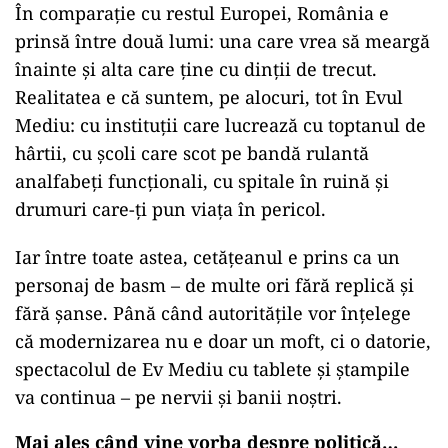
În comparație cu restul Europei, România e
prinsă între două lumi: una care vrea să meargă
înainte și alta care ține cu dinții de trecut.
Realitatea e că suntem, pe alocuri, tot în Evul
Mediu: cu instituții care lucrează cu toptanul de
hârtii, cu școli care scot pe bandă rulantă
analfabeți funcționali, cu spitale în ruină și
drumuri care-ți pun viața în pericol.
Iar între toate astea, cetățeanul e prins ca un
personaj de basm – de multe ori fără replică și
fără șanse. Până când autoritățile vor înțelege
că modernizarea nu e doar un moft, ci o datorie,
spectacolul de Ev Mediu cu tablete și ștampile
va continua – pe nervii și banii noștri.
Mai ales când vine vorba despre politică…