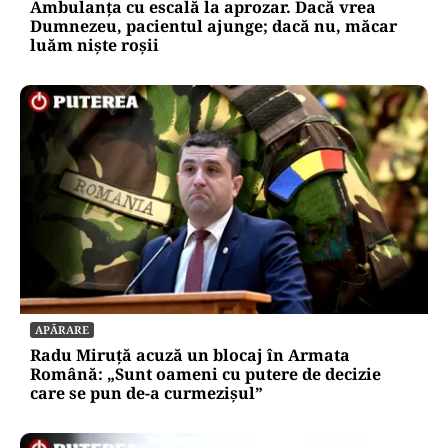
Ambulanța cu escală la aprozar. Dacă vrea
Dumnezeu, pacientul ajunge; dacă nu, măcar
luăm niște roșii
APĂRARE
Radu Miruță acuză un blocaj în Armata
Română: „Sunt oameni cu putere de decizie
care se pun de-a curmezișul”