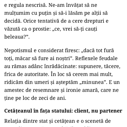
e regula nescrisă. Ne-am învățat să ne
mulțumim cu puțin și să-i lăsăm pe alții să
decidă. Orice tentativă de a cere drepturi e
văzută ca o prostie: „ce, vrei să-ți cauți
beleaua?”.
Nepotismul e considerat firesc: „dacă tot fură
toți, măcar să fure ai noștri”. Reflexele feudale
au rămas adânc înrădăcinate: supunere, tăcere,
frica de autoritate. În loc să cerem mai mult,
ridicăm din umeri și așteptăm „minunea”. E un
amestec de resemnare și ironie amară, care ne
ține pe loc de zeci de ani.
Cetățeanul în fața statului: client, nu partener
Relația dintre stat și cetățean e o scenetă de