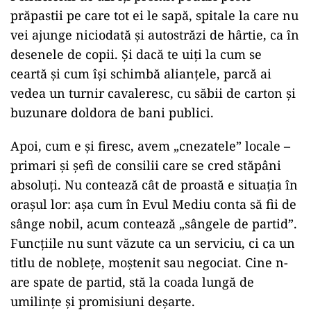
prăpastii pe care tot ei le sapă, spitale la care nu
vei ajunge niciodată și autostrăzi de hârtie, ca în
desenele de copii. Și dacă te uiți la cum se
ceartă și cum își schimbă alianțele, parcă ai
vedea un turnir cavaleresc, cu săbii de carton și
buzunare doldora de bani publici.
Apoi, cum e și firesc, avem „cnezatele” locale –
primari și șefi de consilii care se cred stăpâni
absoluți. Nu contează cât de proastă e situația în
orașul lor: așa cum în Evul Mediu conta să fii de
sânge nobil, acum contează „sângele de partid”.
Funcțiile nu sunt văzute ca un serviciu, ci ca un
titlu de noblețe, moștenit sau negociat. Cine n-
are spate de partid, stă la coada lungă de
umilințe și promisiuni deșarte.