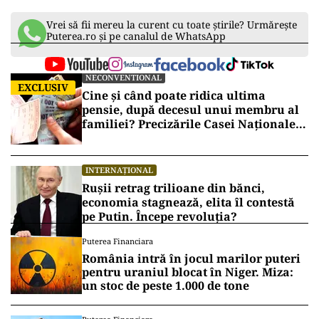
Vrei să fii mereu la curent cu toate știrile? Urmărește
Puterea.ro și pe canalul de WhatsApp
NECONVENTIONAL
EXCLUSIV
Cine și când poate ridica ultima
pensie, după decesul unui membru al
familiei? Precizările Casei Naționale
de Pensii
INTERNAȚIONAL
Rușii retrag trilioane din bănci,
economia stagnează, elita îl contestă
pe Putin. Începe revoluția?
Puterea Financiara
România intră în jocul marilor puteri
pentru uraniul blocat în Niger. Miza:
un stoc de peste 1.000 de tone