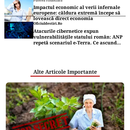
Puterea Financiara
Impactul economic al verii infernale
europene: căldura extremă începe să
lovească direct economia
Oficiuldestiri.ro
Atacurile cibernetice expun
vulnerabilitățile statului român: ANP
repetă scenariul e‑Terra. Ce ascund
comunicările oficiale și cine răspunde
pentru mentenanța IT a instituțiilor
publice
Alte Articole Importante