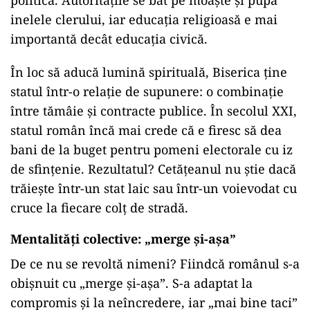
politică. Autoritățile se bat pe moaște și pupă
inelele clerului, iar educația religioasă e mai
importantă decât educația civică.
În loc să aducă lumină spirituală, Biserica ține
statul într-o relație de supunere: o combinație
între tămâie și contracte publice. În secolul XXI,
statul român încă mai crede că e firesc să dea
bani de la buget pentru pomeni electorale cu iz
de sfințenie. Rezultatul? Cetățeanul nu știe dacă
trăiește într-un stat laic sau într-un voievodat cu
cruce la fiecare colț de stradă.
Mentalități colective: „merge și-așa”
De ce nu se revoltă nimeni? Fiindcă românul s-a
obișnuit cu „merge și-așa”. S-a adaptat la
compromis și la neîncredere, iar „mai bine taci”