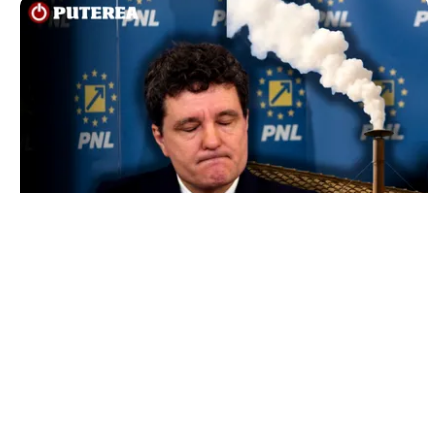
POLITICĂ
Presiune pe Nicușor Dan din partea PNL.
Liberalii cer desemnarea de urgență a unui nou
premier: „Trebuie să iasă fum alb de la
Cotroceni!”
TOS
Politica Cookies
Protecția Datelor Personale
Despre Noi
Publicitate
Echipa