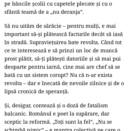
pe băncile școlii cu capetele plecate și cu o
sfântă teamă de a „nu deranja”.
Să nu uităm de sărăcie – pentru mulți, e mai
important să-și plătească facturile decât să iasă
în stradă. Supraviețuirea bate revolta. Când tot
ce te interesează e să prinzi un loc de muncă
prost plătit, să-ți plătești datoriile și să mai pui
deoparte pentru iarnă, cine mai are chef să se
bată cu un sistem corupt? Nu că n-ar exista
revolta – dar e înecată de nevoile zilnice și de o
lipsă cronică de speranță.
Și, desigur, contează și o doză de fatalism
balcanic. Românul e poet la supărare, dar
sceptic la reformă. „Toți sunt la fel”, „Nu se
schimbă nimic” – e mantra colectivă pe care o