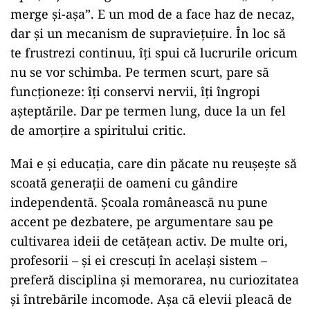
merge și-așa”. E un mod de a face haz de necaz,
dar și un mecanism de supraviețuire. În loc să
te frustrezi continuu, îți spui că lucrurile oricum
nu se vor schimba. Pe termen scurt, pare să
funcționeze: îți conservi nervii, îți îngropi
așteptările. Dar pe termen lung, duce la un fel
de amorțire a spiritului critic.
Mai e și educația, care din păcate nu reușește să
scoată generații de oameni cu gândire
independentă. Școala românească nu pune
accent pe dezbatere, pe argumentare sau pe
cultivarea ideii de cetățean activ. De multe ori,
profesorii – și ei crescuți în același sistem –
preferă disciplina și memorarea, nu curiozitatea
și întrebările incomode. Așa că elevii pleacă de