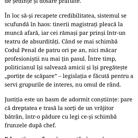
de ședințe și dosare prăfuite.
În loc să-și recapete credibilitatea, sistemul se
scufundă în haos: tinerii magistrați pleacă la
muncă afară, iar cei rămași par prinși într-un
teatru de absurdități. Când se mai schimbă
Codul Penal de patru ori pe an, nici măcar
profesioniștii nu mai țin pasul. Între timp,
politicianul își salvează amicii și își pregătește
„portițe de scăpare” – legislația e făcută pentru a
servi grupurile de interes, nu omul de rând.
Justiția este un basm de adormit conștiințe: pare
că dreptatea e trasă la sorți de un vrăjitor
bătrân, într-o pădure cu legi ce-și schimbă
frunzele după chef.