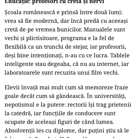
Educație: profesori cu cretă și nervi
Școala românească e prinsă între două lumi:
vrea să fie modernă, dar încă predă cu aceeași
cretă de pe vremea bunicilor. Manualele sunt
vechi și plictisitoare, programa e la fel de
flexibilă ca un trunchi de stejar, iar profesorii,
deși bine intenționați, n-au cu ce lucra. Tablele
inteligente stau degeaba, că nu au internet, iar
laboratoarele sunt recuzita unui film vechi.
Elevii învață mai mult cum să memoreze fraze
goale decât cum să gândească. În universități,
nepotismul e la putere: rectorii își trag prietenii
la catedră, iar funcțiile de conducere sunt
ocupate de aceleași figuri de când lumea.
Absolvenții ies cu diplome, dar puțini știu să le