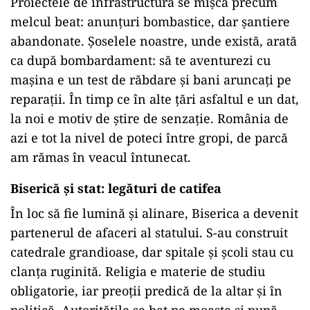
Proiectele de infrastructură se mișcă precum
melcul beat: anunțuri bombastice, dar șantiere
abandonate. Șoselele noastre, unde există, arată
ca după bombardament: să te aventurezi cu
mașina e un test de răbdare și bani aruncați pe
reparații. În timp ce în alte țări asfaltul e un dat,
la noi e motiv de știre de senzație. România de
azi e tot la nivel de poteci între gropi, de parcă
am rămas în veacul întunecat.
Biserică și stat: legături de catifea
În loc să fie lumină și alinare, Biserica a devenit
partenerul de afaceri al statului. S-au construit
catedrale grandioase, dar spitale și școli stau cu
clanța ruginită. Religia e materie de studiu
obligatorie, iar preoții predică de la altar și în