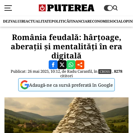
DEZVALUIRI
ACTUALITATE
POLITICĂ
FINANCIAR
ECONOMIE
SOCIAL
OPIN
România feudală: hârțoage,
aberații și mentalități în era
digitală
Publicat: 26 mai 2025, 10:12, de
Radu Caranfil
, în
,
8278
CROSS
cititori
Adaugă-ne ca sursă preferată în Google