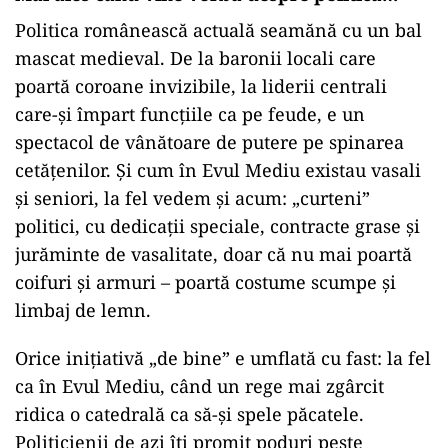
Politica românească actuală seamănă cu un bal
mascat medieval. De la baronii locali care
poartă coroane invizibile, la liderii centrali
care-și împart funcțiile ca pe feude, e un
spectacol de vânătoare de putere pe spinarea
cetățenilor. Și cum în Evul Mediu existau vasali
și seniori, la fel vedem și acum: „curteni”
politici, cu dedicații speciale, contracte grase și
jurăminte de vasalitate, doar că nu mai poartă
coifuri și armuri – poartă costume scumpe și
limbaj de lemn.
Orice inițiativă „de bine” e umflată cu fast: la fel
ca în Evul Mediu, când un rege mai zgârcit
ridica o catedrală ca să-și spele păcatele.
Politicienii de azi îți promit poduri peste