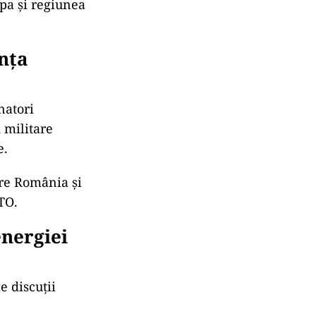
opa și regiunea
ența
natori
 militare
e.
tre România și
ATO.
nergiei
e discuții