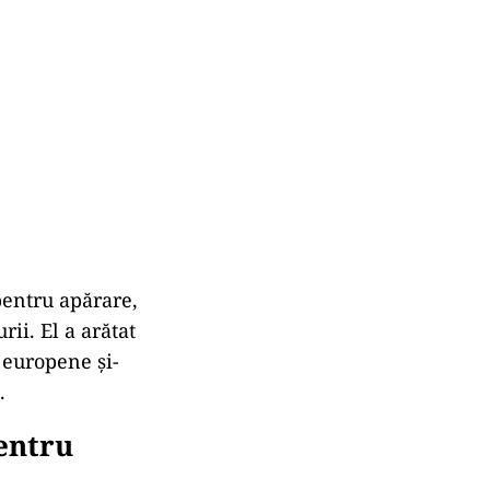
pentru apărare,
ii. El a arătat
 europene și-
.
entru