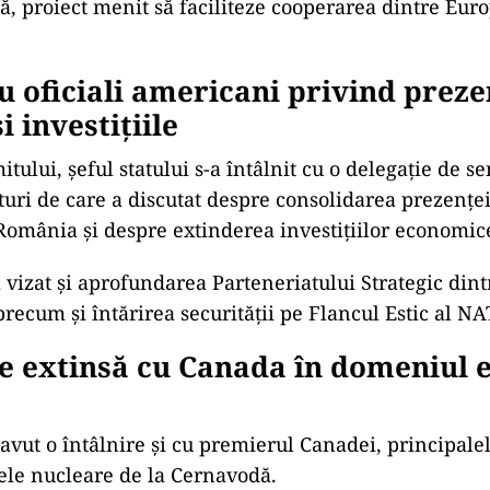
lă, proiect menit să faciliteze cooperarea dintre Eur
cu oficiali americani privind prez
i investițiile
ului, șeful statului s-a întâlnit cu o delegație de se
turi de care a discutat despre consolidarea prezenței
omânia și despre extinderea investițiilor economic
 vizat și aprofundarea Parteneriatului Strategic din
precum și întărirea securității pe Flancul Estic al N
 extinsă cu Canada în domeniul e
avut o întâlnire și cu premierul Canadei, principalel
ele nucleare de la Cernavodă.