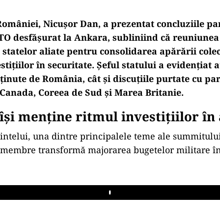
omâniei, Nicușor Dan, a prezentat concluziile par
 desfășurat la Ankara, subliniind că reuniunea
tatelor aliate pentru consolidarea apărării colec
stițiilor în securitate. Șeful statului a evidențiat a
ținute de România, cât și discuțiile purtate cu pa
, Canada, Coreea de Sud și Marea Britanie.
și menține ritmul investițiilor în
dintelui, una dintre principalele teme ale summitulu
e membre transformă majorarea bugetelor militare în
Play