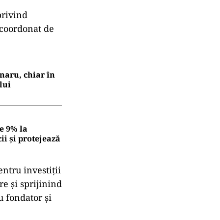
privind
t coordonat de
naru, chiar în
lui
e 9% la
ii și protejează
entru investiții
re și sprijinind
u fondator și