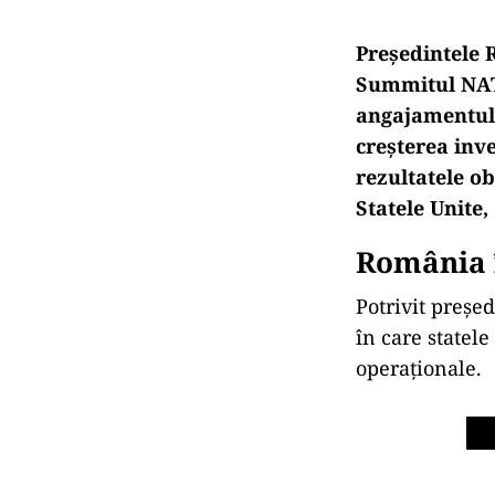
Președintele R
Summitul NATO
angajamentul s
creșterea inve
rezultatele ob
Statele Unite
România î
Potrivit preșe
în care statel
operaționale.