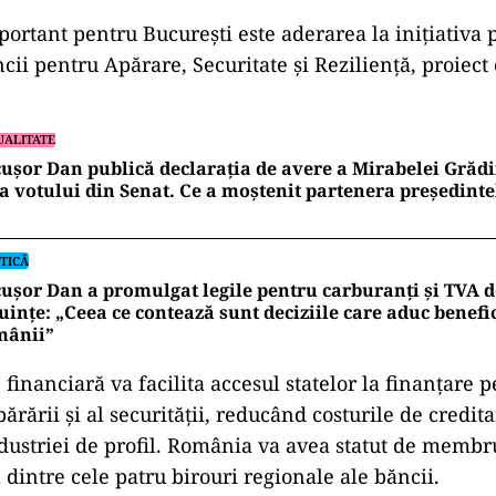
portant pentru București este aderarea la inițiativa 
ncii pentru Apărare, Securitate și Reziliență, proiec
UALITATE
ușor Dan publică declarația de avere a Mirabelei Grădi
a votului din Senat. Ce a moștenit partenera președinte
TICĂ
ușor Dan a promulgat legile pentru carburanți și TVA d
uințe: „Ceea ce contează sunt deciziile care aduc benefic
mânii”
 financiară va facilita accesul statelor la finanțare p
rării și al securității, reducând costurile de credita
dustriei de profil. România va avea statut de membr
 dintre cele patru birouri regionale ale băncii.