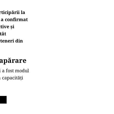
ticipării la
 a confirmat
tive și
tât
rteneri din
 apărare
i a fost modul
 capacități