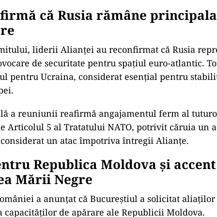
firmă că Rusia rămâne principala
re
itului, liderii Alianței au reconfirmat că Rusia rep
vocare de securitate pentru spațiul euro-atlantic. Tot
nul pentru Ucraina, considerat esențial pentru stabili
pei.
ală a reuniunii reafirmă angajamentul ferm al tuturor
 Articolul 5 al Tratatului NATO, potrivit căruia un 
 considerat un atac împotriva întregii Alianțe.
entru Republica Moldova și accent
ea Mării Negre
mâniei a anunțat că Bucureștiul a solicitat aliaților
a capacităților de apărare ale Republicii Moldova.