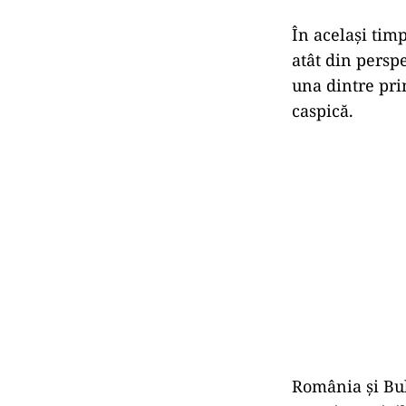
În același tim
atât din perspe
una dintre pri
caspică.
România și Bul