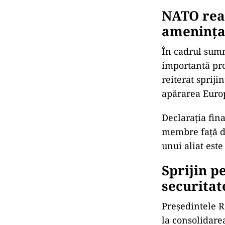
NATO rea
amenința
În cadrul summ
importantă pro
reiterat spriji
apărarea Euro
Declarația fin
membre față de
unui aliat este
Sprijin p
securitat
Președintele Ro
la consolidare