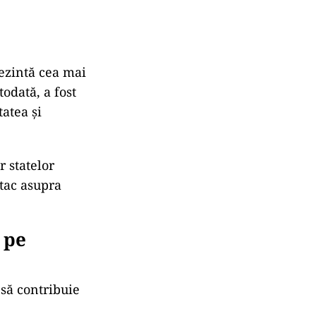
rezintă cea mai
odată, a fost
tatea și
 statelor
atac asupra
 pe
 să contribuie