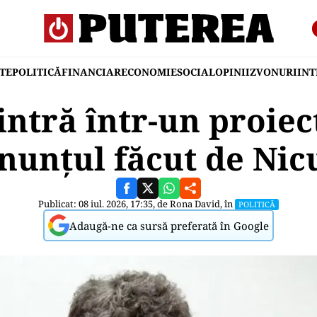
TE
POLITICĂ
FINANCIAR
ECONOMIE
SOCIAL
OPINII
ZVONURI
IN
ntră într-un proiect
nunțul făcut de Nic
Publicat: 08 iul. 2026, 17:35, de
Rona David
, în
POLITICĂ
Adaugă-ne ca sursă preferată în Google