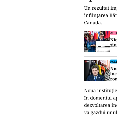
Un rezultat im
înființarea Bă
Canada.
ACT
Nic
ziu
POLI
Nic
loc
ro
Noua instituție
în domeniul apă
dezvoltarea in
va găzdui unul