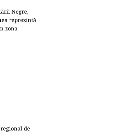
Mării Negre,
unea reprezintă
in zona
 regional de