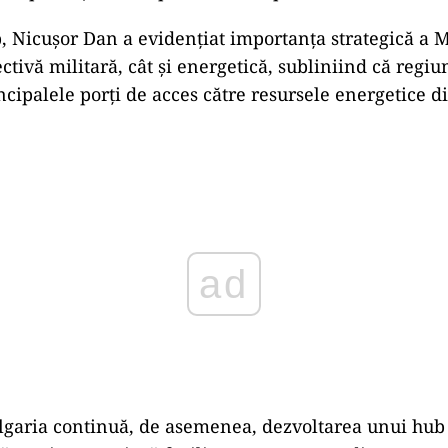
p, Nicușor Dan a evidențiat importanța strategică a 
ctivă militară, cât și energetică, subliniind că regi
ncipalele porți de acces către resursele energetice d
ad
garia continuă, de asemenea, dezvoltarea unui hub