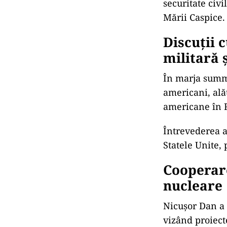
securitate civi
Mării Caspice.
Discuții 
militară ș
În marja summit
americani, ală
americane în R
Întrevederea a
Statele Unite, 
Cooperare
nucleare
Nicușor Dan a 
vizând proiect