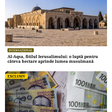
INTERNAȚIONAL
Al-Aqsa, fitilul Ierusalimului: o luptă pentru
câteva hectare aprinde lumea musulmană
EXCLUSIV
EXCLUSIV