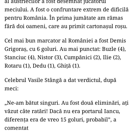
al austriecilor a fost desemnat jucătorul
meciului. A fost o confruntare extrem de dificilă
pentru România. În prima jumătate am rămas
fără doi oameni, care au primit cartonașul roșu.
Cel mai bun marcator al României a fost Demis
Grigoraș, cu 6 goluri. Au mai punctat: Buzle (4),
Stanciuc (4), Nistor (3), Cumpănici (2), Ilie (2),
Rotaru (1), Dedu (1), Ghiță (1).
Celebrul Vasile Stângă a dat verdictul, după
meci:
„Ne-am bătut singuri. Au fost două eliminări, ați
văzut câte ratări! Dacă nu era portarul Iancu,
diferența era de vreo 15 goluri, probabil”, a
comentat