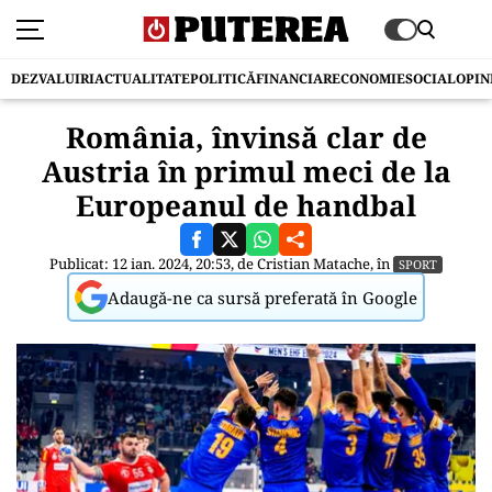
DEZVALUIRI
ACTUALITATE
POLITICĂ
FINANCIAR
ECONOMIE
SOCIAL
OPIN
România, învinsă clar de
Austria în primul meci de la
Europeanul de handbal
Publicat: 12 ian. 2024, 20:53, de
Cristian Matache
, în
SPORT
Adaugă-ne ca sursă preferată în Google