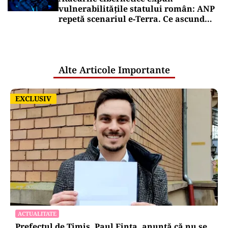
vulnerabilitățile statului român: ANP
repetă scenariul e‑Terra. Ce ascund
comunicările oficiale și cine răspunde
pentru mentenanța IT a instituțiilor
publice
Alte Articole Importante
EXCLUSIV
EXCLUSIV
ACTUALITATE
Prefectul de Timiș, Paul Finta, anunță că nu se