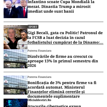
Infantino scoate Cupa Mondială la
mezat. Dinastia Trump a mirosit
imediat unde sunt banii
SPORT
Gigi Becali, gata cu Politic! Patronul de
la FCSB a luat decizia în cazul
fotbalistului cumpărat de la Dinamo:
„Fac curățenie! Nu e de echipa asta”
Puterea Financiara
Dizolvările de firme au crescut cu
aproape 13% în primul semestru din
2026
Puterea Financiara
Bonificația de 3% pentru firme va fi
acordată automat. Ministerul
Finanțelor elimină cererile și
documentele suplimentare
Oficiuldestiri.ro
Atacurile cibernetice expun