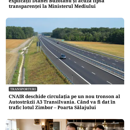
explicații Dianei Buzoianu și acuză lipsa
transparenței la Ministerul Mediului
TRANSPORTURI
CNAIR deschide circulația pe un nou tronson al
Autostrăzii A3 Transilvania. Când va fi dat în
trafic lotul Zimbor – Poarta Sălajului