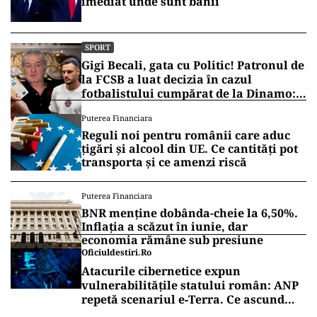
imediat unde sunt banii
SPORT
Gigi Becali, gata cu Politic! Patronul de
la FCSB a luat decizia în cazul
fotbalistului cumpărat de la Dinamo:
„Fac curățenie! Nu e de echipa asta”
Puterea Financiara
Reguli noi pentru românii care aduc
țigări și alcool din UE. Ce cantități pot
transporta și ce amenzi riscă
Puterea Financiara
BNR menține dobânda-cheie la 6,50%.
Inflația a scăzut în iunie, dar
economia rămâne sub presiune
Oficiuldestiri.ro
Atacurile cibernetice expun
vulnerabilitățile statului român: ANP
repetă scenariul e‑Terra. Ce ascund
comunicările oficiale și cine răspunde