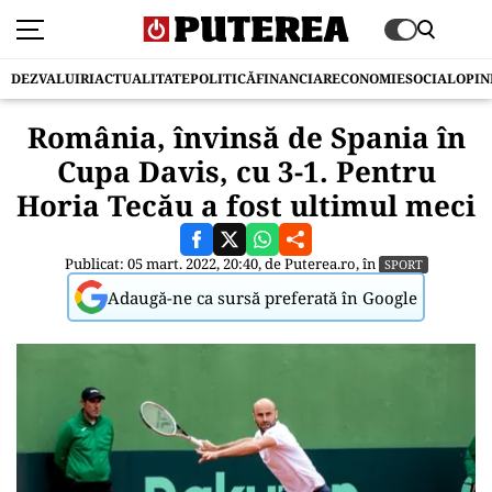
DEZVALUIRI
ACTUALITATE
POLITICĂ
FINANCIAR
ECONOMIE
SOCIAL
OPIN
România, învinsă de Spania în
Cupa Davis, cu 3-1. Pentru
Horia Tecău a fost ultimul meci
Publicat: 05 mart. 2022, 20:40, de
Puterea.ro
, în
SPORT
Adaugă-ne ca sursă preferată în Google