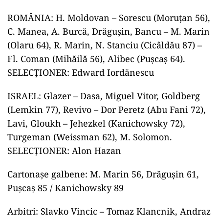
ROMÂNIA: H. Moldovan – Sorescu (Moruţan 56),
C. Manea, A. Burcă, Drăguşin, Bancu – M. Marin
(Olaru 64), R. Marin, N. Stanciu (Cicâldău 87) –
Fl. Coman (Mihăilă 56), Alibec (Puşcaş 64).
SELECŢIONER: Edward Iordănescu
ISRAEL: Glazer – Dasa, Miguel Vitor, Goldberg
(Lemkin 77), Revivo – Dor Peretz (Abu Fani 72),
Lavi, Gloukh – Jehezkel (Kanichowsky 72),
Turgeman (Weissman 62), M. Solomon.
SELECŢIONER: Alon Hazan
Cartonaşe galbene: M. Marin 56, Drăguşin 61,
Puşcaş 85 / Kanichowsky 89
Arbitri: Slavko Vincic – Tomaz Klancnik, Andraz