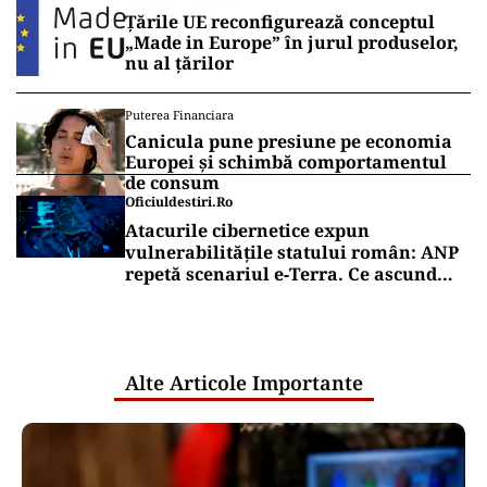
Țările UE reconfigurează conceptul
„Made in Europe” în jurul produselor,
nu al țărilor
Puterea Financiara
Canicula pune presiune pe economia
Europei și schimbă comportamentul
de consum
Oficiuldestiri.ro
Atacurile cibernetice expun
vulnerabilitățile statului român: ANP
repetă scenariul e‑Terra. Ce ascund
comunicările oficiale și cine răspunde
pentru mentenanța IT a instituțiilor
publice
Alte Articole Importante