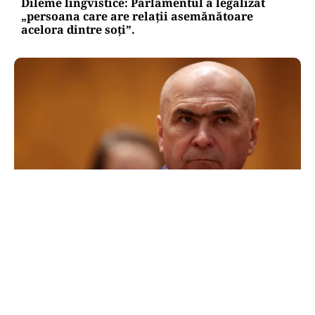
Dileme lingvistice: Parlamentul a legalizat
„persoana care are relații asemănătoare
acelora dintre soți”.
POLITICĂ
Cum a ajuns Guvernul Bolojan să piardă 11
hotărâri în instanță