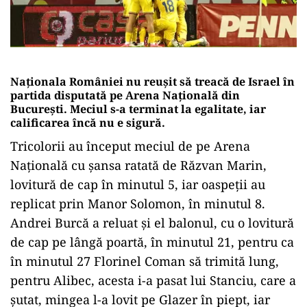
Naționala României nu reușit să treacă de Israel în
partida disputată pe Arena Națională din
București. Meciul s-a terminat la egalitate, iar
calificarea încă nu e sigură.
Tricolorii au început meciul de pe Arena
Naţională cu şansa ratată de Răzvan Marin,
lovitură de cap în minutul 5, iar oaspeţii au
replicat prin Manor Solomon, în minutul 8.
Andrei Burcă a reluat şi el balonul, cu o lovitură
de cap pe lângă poartă, în minutul 21, pentru ca
în minutul 27 Florinel Coman să trimită lung,
pentru Alibec, acesta i-a pasat lui Stanciu, care a
şutat, mingea l-a lovit pe Glazer în piept, iar