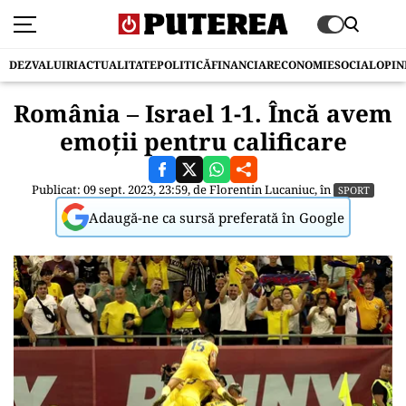
DEZVALUIRI
ACTUALITATE
POLITICĂ
FINANCIAR
ECONOMIE
SOCIAL
OPIN
România – Israel 1-1. Încă avem
emoții pentru calificare
Publicat: 09 sept. 2023, 23:59, de
Florentin Lucaniuc
, în
SPORT
Adaugă-ne ca sursă preferată în Google