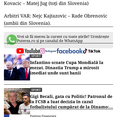
Kovacic – Matej Jug (toţi din Slovenia)
Arbitri VAR: Nejc Kajtazovic – Rade Obrenovic
(ambii din Slovenia).
Vrei să fii mereu la curent cu toate știrile? Urmărește
Puterea.ro și pe canalul de WhatsApp
SPORT
Infantino scoate Cupa Mondială la
mezat. Dinastia Trump a mirosit
imediat unde sunt banii
SPORT
Gigi Becali, gata cu Politic! Patronul de
la FCSB a luat decizia în cazul
fotbalistului cumpărat de la Dinamo:
„Fac curățenie! Nu e de echipa asta”
Puterea Financiara