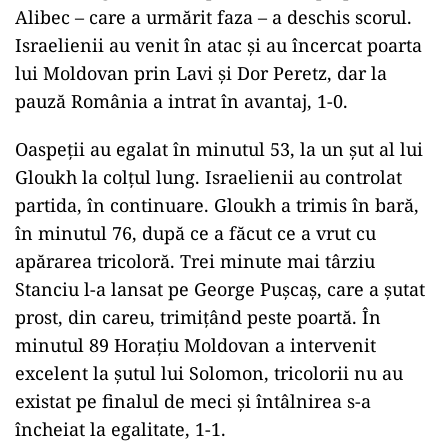
Alibec – care a urmărit faza – a deschis scorul.
Israelienii au venit în atac şi au încercat poarta
lui Moldovan prin Lavi şi Dor Peretz, dar la
pauză România a intrat în avantaj, 1-0.
Oaspeţii au egalat în minutul 53, la un şut al lui
Gloukh la colţul lung. Israelienii au controlat
partida, în continuare. Gloukh a trimis în bară,
în minutul 76, după ce a făcut ce a vrut cu
apărarea tricoloră. Trei minute mai târziu
Stanciu l-a lansat pe George Puşcaş, care a şutat
prost, din careu, trimiţând peste poartă. În
minutul 89 Horaţiu Moldovan a intervenit
excelent la şutul lui Solomon, tricolorii nu au
existat pe finalul de meci şi întâlnirea s-a
încheiat la egalitate, 1-1.