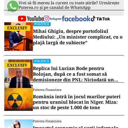
Vrei să fii mereu la curent cu toate știrile? Urmărește
Puterea.ro și pe canalul de WhatsApp
POLITICĂ
EXCLUSIV
Mihai Ghigiu, despre portofoliul
Mediului: „Un minister complicat, cu o
plajă largă de subiecte”
POLITICĂ
EXCLUSIV
Replica lui Lucian Bode pentru
Bolojan, după ce a fost somat să
demisioneze din PNL: Niciodată un
partid nu se va întări excluzând
Puterea Financiara
membri
România intră în jocul marilor puteri
pentru uraniul blocat în Niger. Miza:
un stoc de peste 1.000 de tone
Puterea Financiara