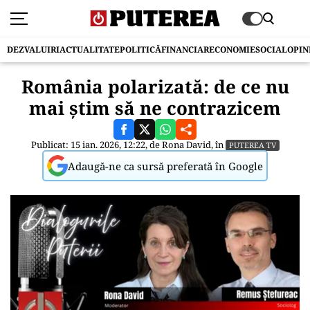
DEZVALUIRI
ACTUALITATE
POLITICĂ
FINANCIAR
ECONOMIE
SOCIAL
OPIN
România polarizată: de ce nu
mai știm să ne contrazicem
Publicat: 15 ian. 2026, 12:22, de
Rona David
, în
PUTEREA TV
Adaugă-ne ca sursă preferată în Google