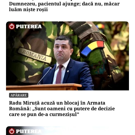
Dumnezeu, pacientul ajunge; dacă nu, măcar
luăm niște roșii
APĂRARE
Radu Miruță acuză un blocaj în Armata
Română: „Sunt oameni cu putere de decizie
care se pun de-a curmezișul”