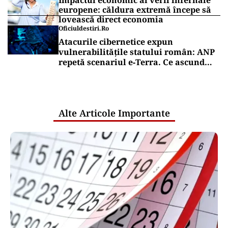
Impactul economic al verii infernale
europene: căldura extremă începe să
lovească direct economia
Oficiuldestiri.ro
Atacurile cibernetice expun
vulnerabilitățile statului român: ANP
repetă scenariul e‑Terra. Ce ascund
comunicările oficiale și cine răspunde
pentru mentenanța IT a instituțiilor
publice
Alte Articole Importante