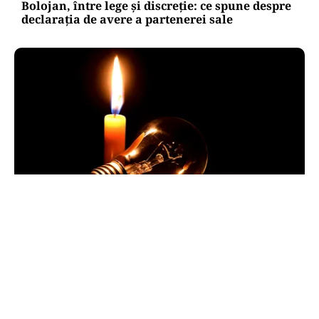
Bolojan, între lege și discreție: ce spune despre
declarația de avere a partenerei sale
POLITICĂ
Pericol de blackout? Guvernul activează
măsurile de criză și pregătește limitarea
consumului de energie