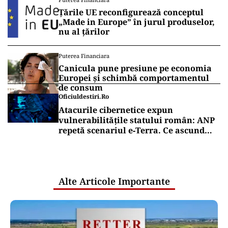
Țările UE reconfigurează conceptul
„Made in Europe” în jurul produselor,
nu al țărilor
Puterea Financiara
Canicula pune presiune pe economia
Europei și schimbă comportamentul
de consum
Oficiuldestiri.ro
Atacurile cibernetice expun
vulnerabilitățile statului român: ANP
repetă scenariul e‑Terra. Ce ascund
comunicările oficiale și cine răspunde
pentru mentenanța IT a instituțiilor
publice
Alte Articole Importante