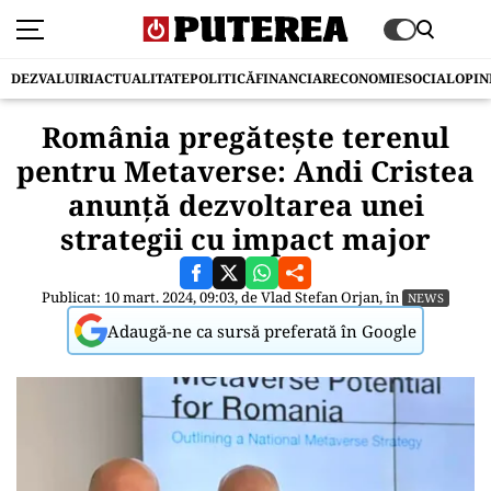
DEZVALUIRI
ACTUALITATE
POLITICĂ
FINANCIAR
ECONOMIE
SOCIAL
OPIN
România pregătește terenul
pentru Metaverse: Andi Cristea
anunță dezvoltarea unei
strategii cu impact major
Publicat: 10 mart. 2024, 09:03, de
Vlad Stefan Orjan
, în
NEWS
Adaugă-ne ca sursă preferată în Google