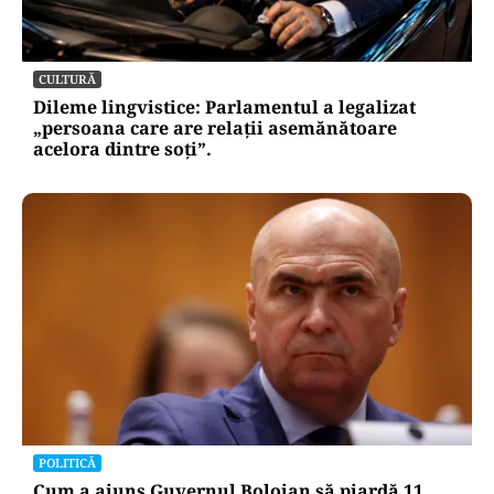
CULTURĂ
Dileme lingvistice: Parlamentul a legalizat
„persoana care are relații asemănătoare
acelora dintre soți”.
POLITICĂ
Cum a ajuns Guvernul Bolojan să piardă 11