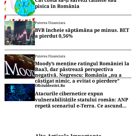
Cât costă să-ți salvezi câinele sau
pisica în România
Puterea Financiara
BVB încheie săptămâna pe minus. BET
a pierdut 0,56%
Puterea Financiara
Moody’s menține ratingul României la
Baa3, dar păstrează perspectiva
negativă. Negrescu: România „nu a
câștigat nimic, a evitat o pierdere”
Oficiuldestiri.ro
Atacurile cibernetice expun
vulnerabilitățile statului român: ANP
repetă scenariul e‑Terra. Ce ascund
comunicările oficiale și cine răspunde
pentru mentenanța IT a instituțiilor
publice