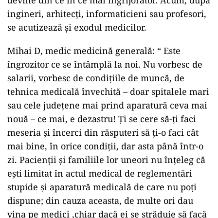
ingineri, arhitecți, informaticieni sau profesori,
se acutizează și exodul medicilor.
Mihai D, medic medicină generală: “ Este
îngrozitor ce se întâmplă la noi. Nu vorbesc de
salarii, vorbesc de condițiile de muncă, de
tehnica medicală învechită – doar spitalele mari
sau cele județene mai prind aparatură ceva mai
nouă – ce mai, e dezastru! Ți se cere să-ți faci
meseria și încerci din răsputeri să ți-o faci cât
mai bine, în orice condiții, dar asta până într-o
zi. Pacienții și familiile lor uneori nu înțeleg că
ești limitat în actul medical de reglementări
stupide și aparatură medicală de care nu poți
dispune; din cauza aceasta, de multe ori dau
vina pe medici ,chiar dacă ei se străduie să facă