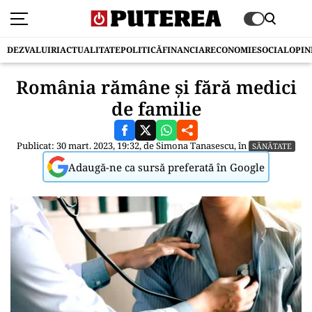
DEZVALUIRI
ACTUALITATE
POLITICĂ
FINANCIAR
ECONOMIE
SOCIAL
OPIN
România rămâne și fără medici
de familie
Publicat: 30 mart. 2023, 19:32, de
Simona Tanasescu
, în
SĂNĂTATE
Adaugă-ne ca sursă preferată în Google