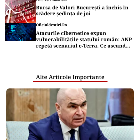
Bursa de Valori București a închis în
scădere ședința de joi
Oficiuldestiri.ro
Atacurile cibernetice expun
vulnerabilitățile statului român: ANP
repetă scenariul e‑Terra. Ce ascund
comunicările oficiale și cine răspunde
pentru mentenanța IT a instituțiilor
publice
Alte Articole Importante