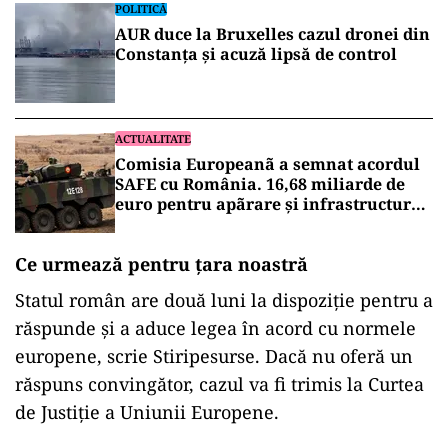
POLITICĂ
AUR duce la Bruxelles cazul dronei din
Constanța și acuză lipsă de control
ACTUALITATE
Comisia Europeanã a semnat acordul
SAFE cu România. 16,68 miliarde de
euro pentru apãrare și infrastructurã
strategicã
Ce urmează pentru țara noastră
Statul român are două luni la dispoziție pentru a
răspunde și a aduce legea în acord cu normele
europene, scrie Stiripesurse. Dacă nu oferă un
răspuns convingător, cazul va fi trimis la Curtea
de Justiție a Uniunii Europene.