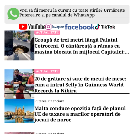
Vrei să fii mereu la curent cu toate știrile? Urmărește
Puterea.ro și pe canalul de WhatsApp
ACTUALITATE
Groapă de trei metri lângă Palatul
Cotroceni. O cântăreață a rămas cu
mașina blocata în mijlocul Capitalei:
„Am căzut în groapa asta”
ACTUALITATE
20 de grătare și sute de metri de mese:
cum a intrat Selly în Guinness World
Records la Nibiru
Puterea Financiara
Malta conduce opoziția față de planul
UE de taxare a marilor operatori de
jocuri de noroc
Puterea Financiara