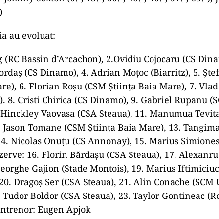
ad
bţinut victoria cu punctele reuşite de:
on Gibson-Park (5\”), Hugo Keenan (13\”), Tadhg Bei
Aki (34\”, 75\”), Johnny Sexton (40\”, 62\”), Rob Herri
”, 70\”), Joe McCarthy (67\”)
Johnny Sexton (6\”, 13\”, 36\”, 40\”, 46\”, 51\”, 63\”),
)
a au evoluat: