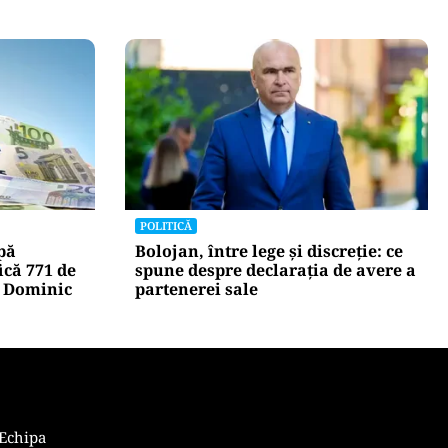
POLITICĂ
amentul a
Cum a ajuns Guvernul Bolojan să
are relații
piardă 11 hotărâri în instanță
ntre soți”.