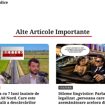
nicula pune presiune pe economia Europei și sc
mportamentul de consum
netice
litățile
: ANP
l e‑Terra.
nicările
e răspunde
nța IT a
blice