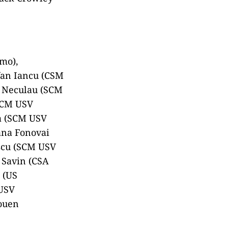
rne
ng (45\”), Peter
 Jack Crowley