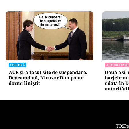
HOROSCOP
ACTUALITATE
Horoscop 7 august 2026: ziua în
Retter, gat
care Berbecii își pierd răbdarea,
termen pe 
iar Taurii pierd bani
situația r