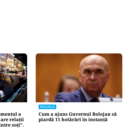
himbă