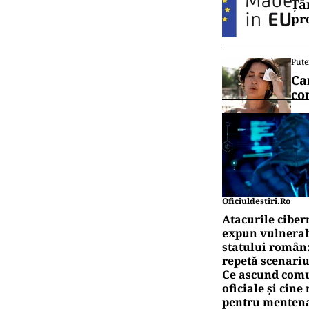
Lille, 18.45).
Vrei să f
canalul
SP
Inf
ime
SP
Gig
fot
Pute
Ță
pr
Pute