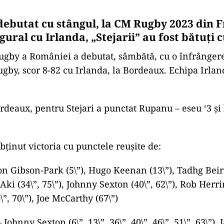
ebutat cu stângul, la CM Rugby 2023 din F
ural cu Irlanda, „Stejarii” au fost bătuți cu
ugby a României a debutat, sâmbătă, cu o înfrânger
gby, scor 8-82 cu Irlanda, la Bordeaux. Echipa Irland
rdeaux, pentru Stejari a punctat Rupanu – eseu ‘3 şi 