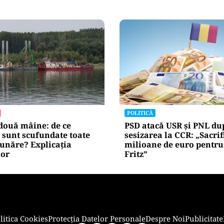
Alte Articole Importante
CULTURĂ
a cu 7 luni înainte de
Dileme lingvistice: Parl
A0 Nord. Care este
legalizat „persoana care 
eală a descărcărilor
asemănătoare acelora di