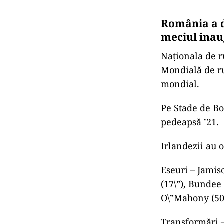
România a d
meciul inaug
Naţionala de r
Mondială de ru
mondial.
Pe Stade de Bo
pedeapsă ’21.