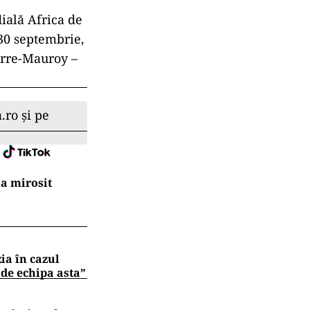
amo),
efan Iancu (CSM
ad Neculau (SCM
(SCM USV
ta (SCM USV
ana Fonovai
escu (SCM USV
u Savin (CSA
 (US
 USV
Rouen
ială Africa de
(30 septembrie,
ierre-Mauroy –