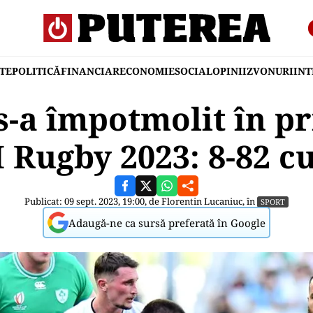
TE
POLITICĂ
FINANCIAR
ECONOMIE
SOCIAL
OPINII
ZVONURI
IN
-a împotmolit în p
 Rugby 2023: 8-82 c
Publicat: 09 sept. 2023, 19:00, de
Florentin Lucaniuc
, în
SPORT
Adaugă-ne ca sursă preferată în Google