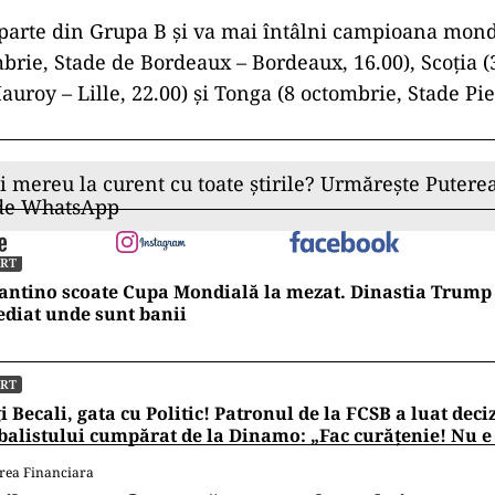
ig (RC Bassin d’Arcachon), 2.Ovidiu Cojocaru (CS Din
rdaş (CS Dinamo), 4. Adrian Moţoc (Biarritz), 5. Şt
are), 6. Florian Roşu (CSM Ştiinţa Baia Mare), 7. Vl
. 8. Cristi Chirica (CS Dinamo), 9. Gabriel Rupanu 
0.Hinckley Vaovasa (CSA Steaua), 11. Manumua Tevi
. Jason Tomane (CSM Ştiinţa Baia Mare), 13. Tangim
14. Nicolas Onuţu (CS Annonay), 15. Marius Simion
zerve: 16. Florin Bărdaşu (CSA Steaua), 17. Alexanr
heorghe Gajion (Stade Montois), 19. Marius Iftimiciuc
20. Dragoş Ser (CSA Steaua), 21. Alin Conache (SCM
. Tudor Boldor (CSA Steaua), 23. Taylor Gontineac (
ntrenor: Eugen Apjok
arte din Grupa B şi va mai întâlni campioana mond
brie, Stade de Bordeaux – Bordeaux, 16.00), Scoţia 
auroy – Lille, 22.00) şi Tonga (8 octombrie, Stade P