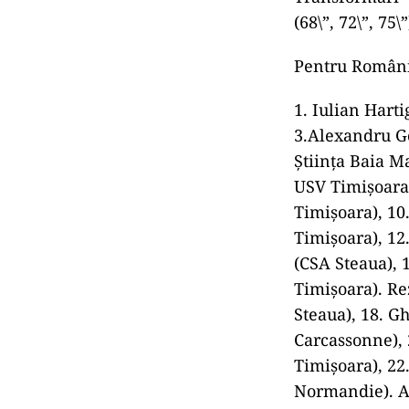
Irlandezii au o
Eseuri – Jamis
(17\”), Bundee 
O\”Mahony (50\
Transformări – 
(68\”, 72\”, 75\”
Pentru Români