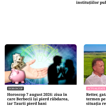
Ca
co
Oficiuldestiri.ro
Atacurile ciber
expun vulnerabi
statului român
repetă scenariu
Ce ascund comu
oficiale și cin
pentru mentena
instituțiilor pu