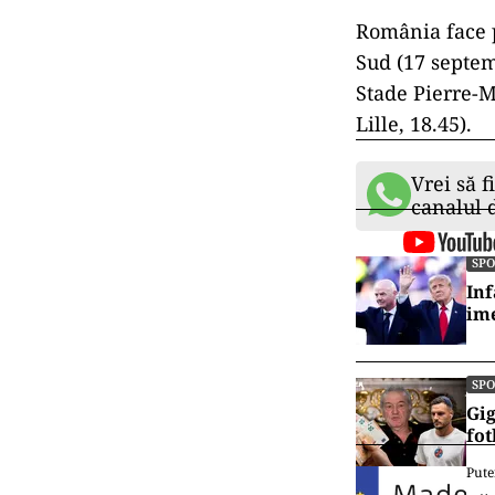
1. Iulian Hart
3.Alexandru Go
Ştiinţa Baia M
USV Timişoara)
Timişoara), 1
Timişoara), 12
(CSA Steaua), 
Timişoara). Re
Steaua), 18. G
Carcassonne), 
Timişoara), 22
Normandie). A
România face p
Sud (17 septem
Stade Pierre-M