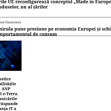
ii mereu la curent cu toate știrile? Urmărește Puterea
 de WhatsApp
ORT
antino scoate Cupa Mondială la mezat. Dinastia Trump 
diat unde sunt banii
ORT
i Becali, gata cu Politic! Patronul de la FCSB a luat deci
balistului cumpărat de la Dinamo: „Fac curățenie! Nu e
rea Financiara
rile UE reconfigurează conceptul „Made in Europe
oduselor, nu al țărilor
rea Financiara