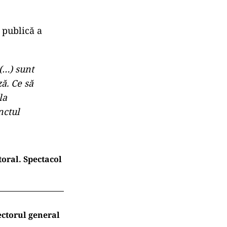
 publică a
 (…) sunt
ză. Ce să
la
nctul
oral. Spectacol
ectorul general