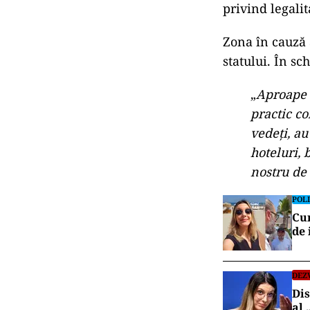
privind legalit
Zona în cauză 
statului. În sc
„
Aproape 4
practic co
vedeți, au
hoteluri, 
nostru de 
POLI
Cum
de 
DEZ
Dis
al 