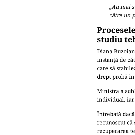
„
Au mai st
către un p
Procesele
studiu te
Diana Buzoianu
instanță de că
care să stabile
drept probă în
Ministra a subl
individual, iar
Întrebată dacă
recunoscut că s
recuperarea te