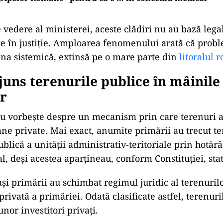
vedere al ministerei, aceste clădiri nu au bază legal
ate în justiție. Amploarea fenomenului arată că prob
una sistemică, extinsă pe o mare parte din
litoralul 
uns terenurile publice în mâinile
or
 vorbește despre un mecanism prin care terenuri al
ane private. Mai exact, anumite primării au trecut te
blică a unității administrativ-teritoriale prin hotărâ
al, deși acestea aparțineau, conform Constituției, stat
ași primării au schimbat regimul juridic al terenuril
privată a primăriei. Odată clasificate astfel, terenuri
nor investitori privați.