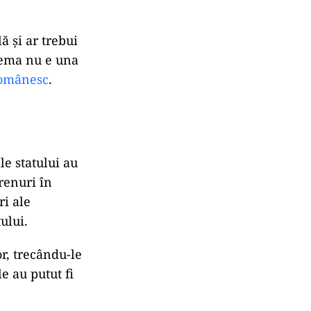
ă și ar trebui
lema nu e una
românesc
.
e statului au
renuri în
ri ale
ului.
or, trecându-le
le au putut fi