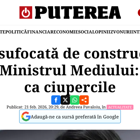
TE
POLITICĂ
FINANCIAR
ECONOMIE
SOCIAL
OPINII
ZVONURI
IN
ufocată de construc
. Ministrul Mediului
ca ciupercile
Publicat: 21 feb. 2026, 20:29, de
Andreea Pavaloiu
, în
ACTUALITATE
Adaugă-ne ca sursă preferată în Google