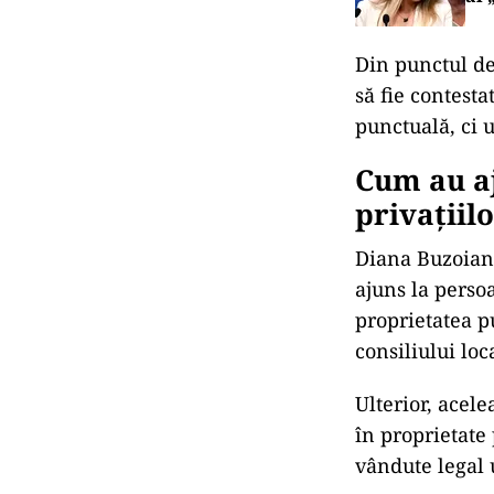
Din punctul de 
să fie contest
punctuală, ci 
Cum au aj
privațiil
Diana Buzoianu
ajuns la perso
proprietatea pu
consiliului loc
Ulterior, acele
în proprietate 
vândute legal u