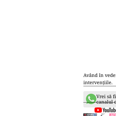
Având în veder
intervențiile.
Vrei să f
canalul
ACT