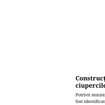
Construcți
ciupercil
Potrivit minis
fost identific