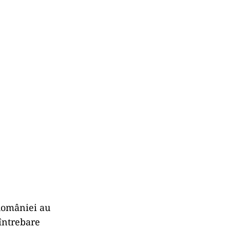
 României au
 întrebare