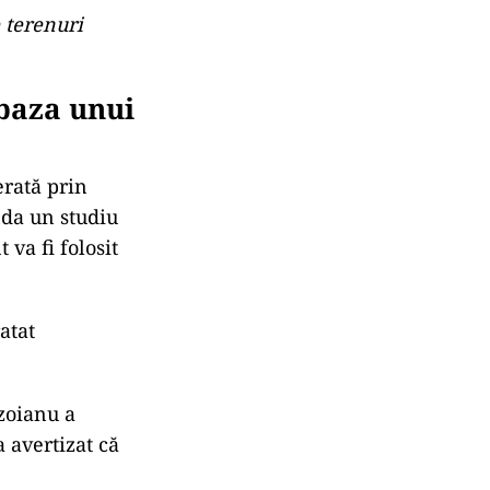
e terenuri
baza unui
erată prin
nda un studiu
 va fi folosit
atat
uzoianu a
a avertizat că