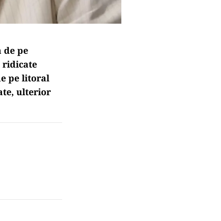
a de pe
 ridicate
 pe litoral
te, ulterior