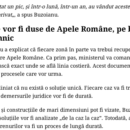
at un pic, și într-o lună, într-un an, au vândut acest
rivat
„, a spus Buzoianu.
 vor fi duse de Apele Române, pe 
hnic
 a explicat că fiecare zonă în parte va trebui recup
tre Apele Române. Ca prim pas, ministerul va coma
ască exact unde se află linia costieră. Acest document
 procesele care vor urma.
iniat că nu există o soluție unică. Fiecare caz va fi tr
 demersurile juridice vor fi de durată.
 și construcțiile de mari dimensiuni pot fi vizate, B
oluțiile vor fi analizate „de la caz la caz”. Totodată, 
renurilor va fi un proces de lungă durată.