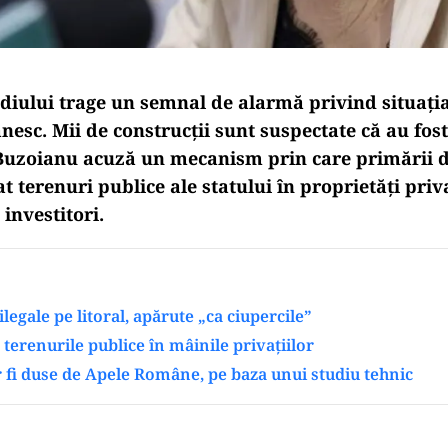
diului trage un semnal de alarmă privind situați
nesc. Mii de construcții sunt suspectate că au fost
 Buzoianu acuză un mecanism prin care primării de
 terenuri publice ale statului în proprietăți priva
investitori.
ilegale pe litoral, apărute „ca ciupercile”
terenurile publice în mâinile privațiilor
 fi duse de Apele Române, pe baza unui studiu tehnic