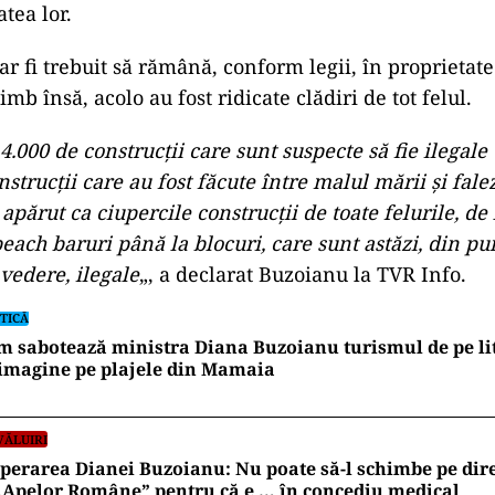
atea lor.
ar fi trebuit să rămână, conform legii, în proprietate
himb însă, acolo au fost ridicate clădiri de tot felul.
.000 de construcții care sunt suspecte să fie ilegale
nstrucții care au fost făcute între malul mării și fale
 apărut ca ciupercile construcții de toate felurile, de 
beach baruri până la blocuri, care sunt astăzi, din pu
vedere, ilegale
„, a declarat Buzoianu la TVR Info.
TICĂ
 sabotează ministra Diana Buzoianu turismul de pe lit
imagine pe plajele din Mamaia
VĂLUIRI
perarea Dianei Buzoianu: Nu poate să-l schimbe pe dir
„Apelor Române” pentru că e … în concediu medical