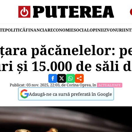
TE
POLITICĂ
FINANCIAR
ECONOMIE
SOCIAL
OPINII
ZVONURI
IN
țara păcănelelor: pe
i și 15.000 de săli 
Publicat: 03 nov. 2025, 22:03, de
Corina Oprea
, în
ACTUALITATE
Adaugă-ne ca sursă preferată în Google