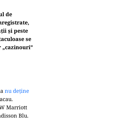
ul de
nregistrate,
ii și peste
ctaculoase se
r „cazinouri”
ia
nu deține
acau.
JW Marriott
adisson Blu.