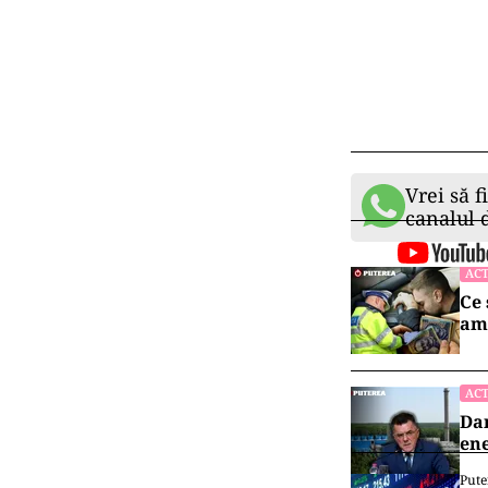
Vrei să f
canalul
ACT
Ce 
am
ACT
Dan
ene
Pute