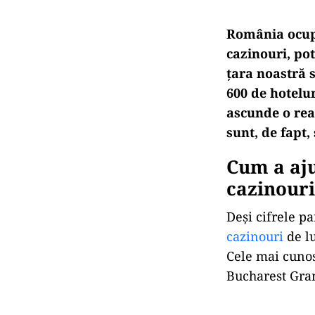
România ocupă
cazinouri, pot
țara noastră s
600 de hotelur
ascunde o rea
sunt, de fapt,
Cum a aju
cazinouri
Deși cifrele p
cazinouri
de l
Cele mai cunos
Bucharest Gran