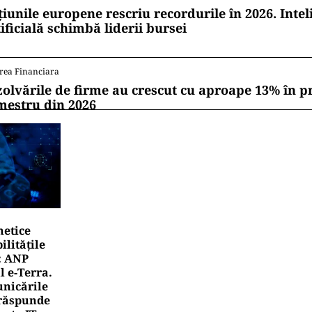
țiunile europene rescriu recordurile în 2026. Intel
ificială schimbă liderii bursei
rea Financiara
zolvările de firme au crescut cu aproape 13% în p
mestru din 2026
netice
litățile
: ANP
l e‑Terra.
nicările
e răspunde