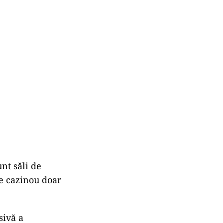
unt săli de
de cazinou doar
sivă a