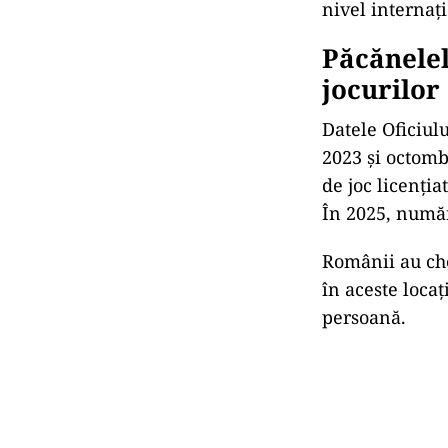
nivel internați
Păcănelel
jocurilor
Datele Oficiul
2023 și octomb
de joc licențiat
În 2025, număru
Românii au che
în aceste loca
persoană.