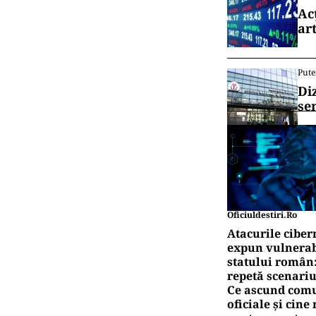
Ac
art
Pute
Di
se
Oficiuldestiri.ro
Atacurile ciber
expun vulnerabi
statului român
repetă scenariu
Ce ascund comu
oficiale și cin