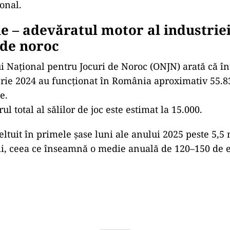
onal.
e – adevăratul motor al industrie
 de noroc
ui Național pentru Jocuri de Noroc (ONJN) arată că î
rie 2024 au funcționat în România aproximativ 55.8
e.
l total al sălilor de joc este estimat la 15.000.
ltuit în primele șase luni ale anului 2025 peste 5,5 
ții, ceea ce înseamnă o medie anuală de 120–150 de 