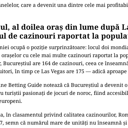
ănelelor, care a devenit una dintre cele mai profitabi
ul, al doilea oraș din lume după L
l de cazinouri raportat la popula
iei ocupă o poziție surprinzătoare: locul doi mondi
l orașelor cu cele mai multe cazinouri raportat la pop
or, Bucureștiul are 164 de cazinouri, ceea ce înseamn
uitori, în timp ce Las Vegas are 175 — adică aproape 
ine Betting Guide notează că Bucureștiul a devenit o
u turiștii pasionați de jocuri de noroc, fiind accesibil
 europeni.
ea, în clasamentul privind calitatea cazinourilor, Ro
27, semn că numărul mare de unități nu înseamnă și 