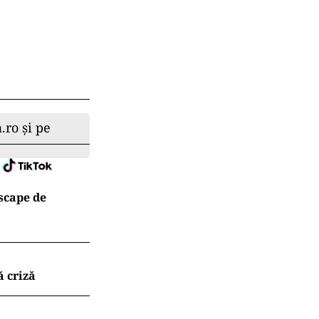
.ro și pe
 scape de
ă criză