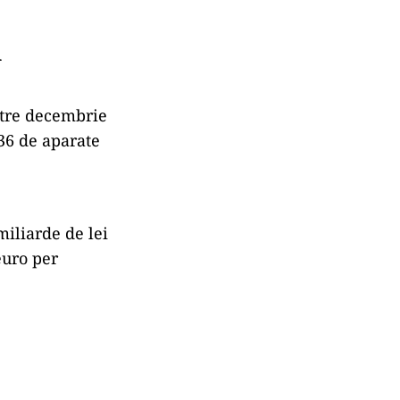
i
ntre decembrie
36 de aparate
miliarde de lei
euro per