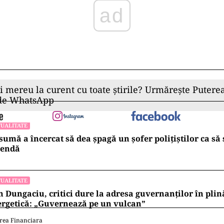
ad
ii mereu la curent cu toate știrile? Urmărește Puterea
 de WhatsApp
UALITATE
sumă a încercat să dea șpagă un șofer polițiștilor ca să
endă
UALITATE
 Dungaciu, critici dure la adresa guvernanților în plin
rgetică: „Guvernează pe un vulcan”
rea Financiara