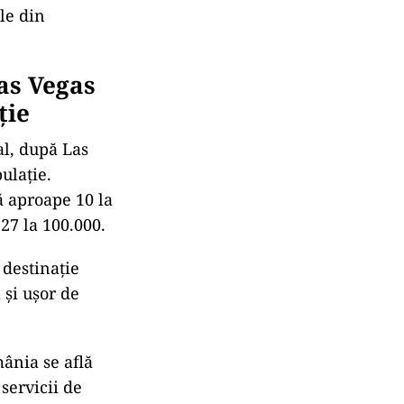
le din
as Vegas
ție
al, după Las
ulație.
ă aproape 10 la
27 la 100.000.
 destinație
 și ușor de
mânia se află
servicii de