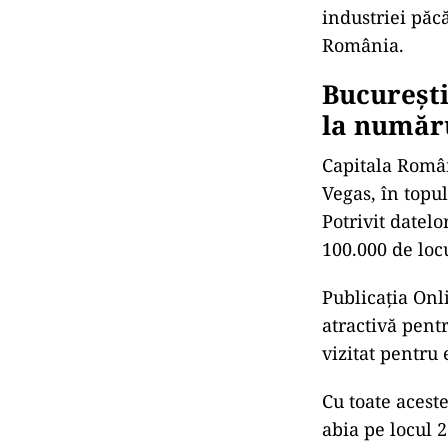
industriei păc
România.
București
la număru
Capitala Român
Vegas, în topu
Potrivit datel
100.000 de loc
Publicația Onl
atractivă pentr
vizitat pentru
Cu toate acest
abia pe locul 