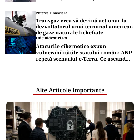
Puterea Financiara
Transgaz vrea să devină acționar la
dezvoltatorul unui terminal american
de gaze naturale lichefiate
Oficiuldestiri.ro
Atacurile cibernetice expun
vulnerabilitățile statului român: ANP
repetă scenariul e‑Terra. Ce ascund
comunicările oficiale și cine răspunde
pentru mentenanța IT a instituțiilor
publice
Alte Articole Importante