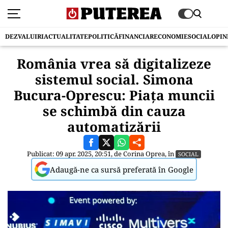
DEZVALUIRI
ACTUALITATE
POLITICĂ
FINANCIAR
ECONOMIE
SOCIAL
OPIN
România vrea să digitalizeze
sistemul social. Simona
Bucura-Oprescu: Piața muncii
se schimbă din cauza
automatizării
Publicat: 09 apr. 2025, 20:51, de
Corina Oprea
, în
SOCIAL
Adaugă-ne ca sursă preferată în Google