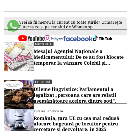
Vrei să fii mereu la curent cu toate știrile? Urmărește
Puterea.ro și pe canalul de WhatsApp
SĂNĂTATE
Mesajul Agenției Naționale a
Medicamentului: De ce au fost blocate
temporar la vânzare Colebil și
Panzcebil
CULTURĂ
Dileme lingvistice: Parlamentul a
legalizat „persoana care are relații
asemănătoare acelora dintre soți”.
Puterea Financiara
România, țara UE cu cea mai redusă
alocare bugetară pe locuitor pentru
cercetare și dezvoltare, în 2025