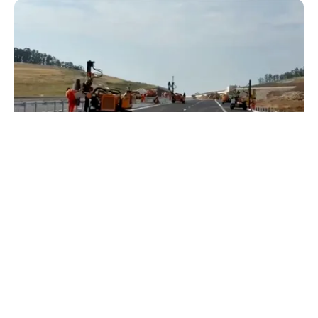
ACTUALITATE
A3, secțiunea Zimbor–Poarta Sălajului, intră în
recepție de luni. Ce se mai lucrează în șantier
TOS
Politica Cookies
Protecția Datelor Personale
Despre Noi
Publicitate
Echipa
© 2026, toate drepturile rezervate puterea.ro