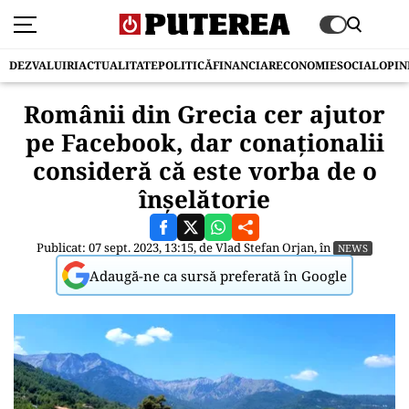
DEZVALUIRI
ACTUALITATE
POLITICĂ
FINANCIAR
ECONOMIE
SOCIAL
OPIN
Românii din Grecia cer ajutor
pe Facebook, dar conaţionalii
consideră că este vorba de o
înşelătorie
Publicat: 07 sept. 2023, 13:15, de
Vlad Stefan Orjan
, în
NEWS
Adaugă-ne ca sursă preferată în Google