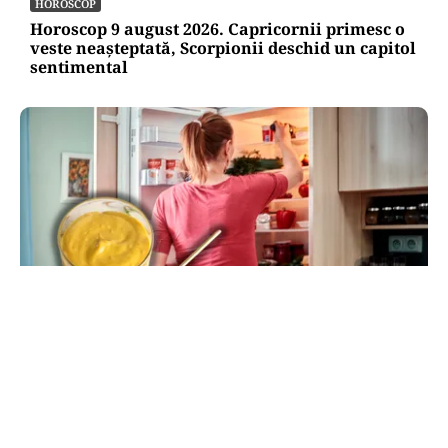
HOROSCOP
Horoscop 9 august 2026. Capricornii primesc o
veste neașteptată, Scorpionii deschid un capitol
sentimental
LIFESTYLE
Unde trebuie pus muștarul în frigider după ce l-
ai deschis. Greșeala pe care mulți nu o știau