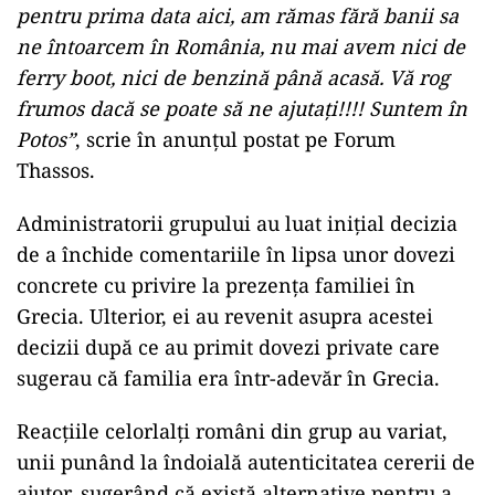
pentru prima data aici, am rămas fără banii sa
ne întoarcem în România, nu mai avem nici de
ferry boot, nici de benzină până acasă. Vă rog
frumos dacă se poate să ne ajutați!!!! Suntem în
Potos”
, scrie în anunțul postat pe Forum
Thassos.
Administratorii grupului au luat inițial decizia
de a închide comentariile în lipsa unor dovezi
concrete cu privire la prezența familiei în
Grecia. Ulterior, ei au revenit asupra acestei
decizii după ce au primit dovezi private care
sugerau că familia era într-adevăr în Grecia.
Reacțiile celorlalți români din grup au variat,
unii punând la îndoială autenticitatea cererii de
ajutor, sugerând că există alternative pentru a