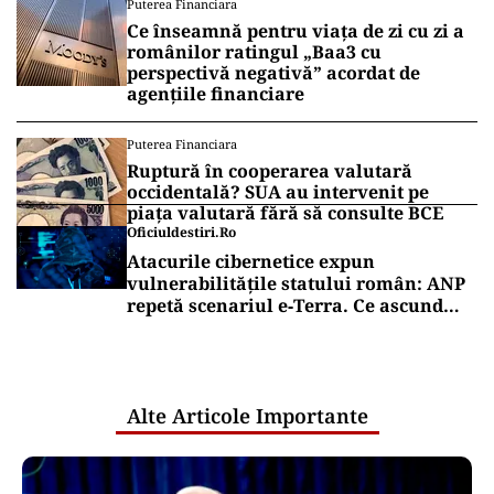
Puterea Financiara
Ce înseamnă pentru viața de zi cu zi a
românilor ratingul „Baa3 cu
perspectivă negativă” acordat de
agențiile financiare
Puterea Financiara
Ruptură în cooperarea valutară
occidentală? SUA au intervenit pe
piața valutară fără să consulte BCE
Oficiuldestiri.ro
Atacurile cibernetice expun
vulnerabilitățile statului român: ANP
repetă scenariul e‑Terra. Ce ascund
comunicările oficiale și cine răspunde
pentru mentenanța IT a instituțiilor
publice
Alte Articole Importante