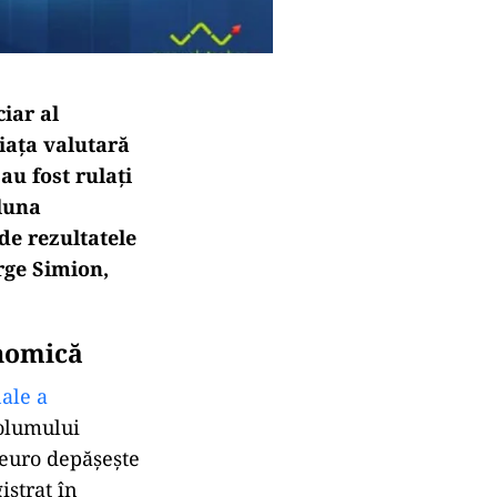
iar al
Piața valutară
au fost rulați
 luna
de rezultatele
orge Simion,
onomică
nale a
volumului
 euro depășește
istrat în