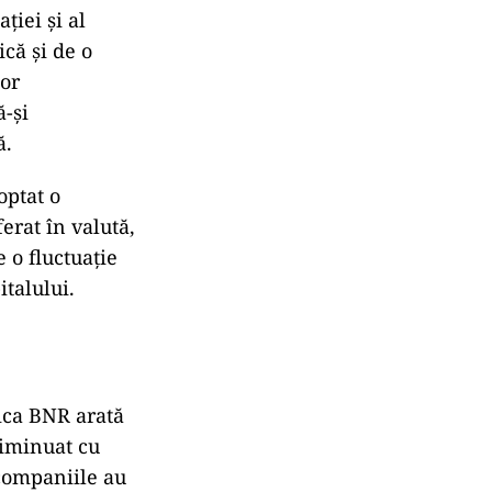
ției și al
ică și de o
lor
ă-și
ă.
optat o
ferat în valută,
e o fluctuație
italului.
tica BNR arată
diminuat cu
 companiile au