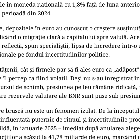
le în moneda națională cu 1,8% față de luna anterio
i perioadă din 2024.
e, depozitele în euro au cunoscut o creștere susținut
dicând o migrație clară a capitalului spre valută. Ace
flectă, spun specialiștii, lipsa de încredere într-o 
onale pe fondul incertitudinilor politice.
etățenii, cât și firmele par să fi ales euro ca „adăpost”
 îl percep ca fiind volatil. Deși nu s-au înregistrat î
ursul de schimb, presiunea pe leu rămâne ridicată, 
care rezervele valutare ale BNR sunt puse sub presiu
e bruscă nu este un fenomen izolat. De la începutul 
 influențată puternic de ritmul și incertitudinile pro
pildă, în ianuarie 2025 – imediat după anularea alege
cțiilor a scăzut la 41,78 miliarde de euro, marcând 