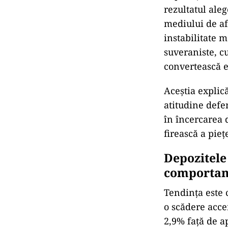
rezultatul aleg
mediului de afa
instabilitate 
suveraniste, c
convertească e
Aceștia explică
atitudine defen
în încercarea d
firească a pieț
Depozitele 
comportam
Tendința este 
o scădere acce
2,9% față de a