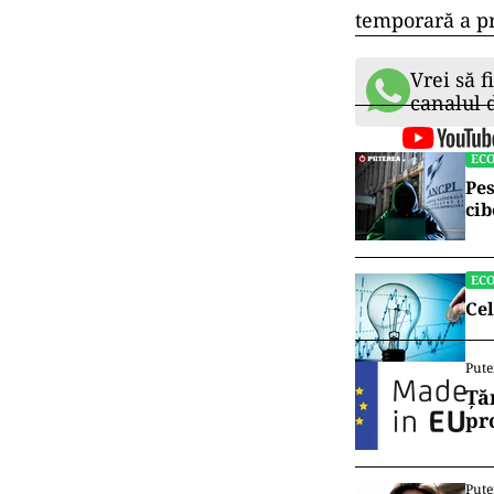
temporară a pr
Vrei să f
canalul
EC
Pes
cib
EC
Cel
Pute
Ță
pr
Pute