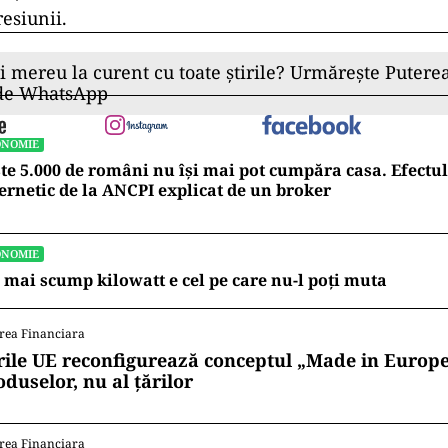
esiunii.
ii mereu la curent cu toate știrile? Urmărește Puterea
 de WhatsApp
ONOMIE
te 5.000 de români nu își mai pot cumpăra casa. Efectul
ernetic de la ANCPI explicat de un broker
ONOMIE
 mai scump kilowatt e cel pe care nu-l poți muta
rea Financiara
rile UE reconfigurează conceptul „Made in Europe
oduselor, nu al țărilor
rea Financiara