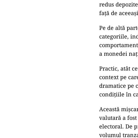
redus depozite
față de aceeaș
Pe de altă part
categoriile, in
comportament re
a monedei nați
Practic, atât c
context pe care
dramatice pe c
condițiile în 
Această mișcar
valutară a fost
electoral. De 
volumul tranza