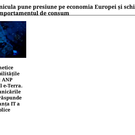
nicula pune presiune pe economia Europei și sc
mportamentul de consum
netice
litățile
: ANP
l e‑Terra.
nicările
e răspunde
nța IT a
blice