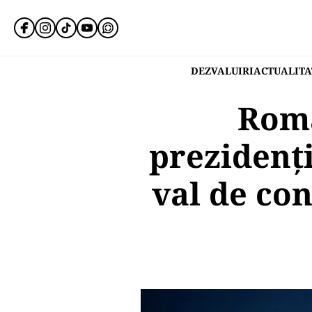
DEZVALUIRI
ACTUALITA
Româ
prezidenț
val de con