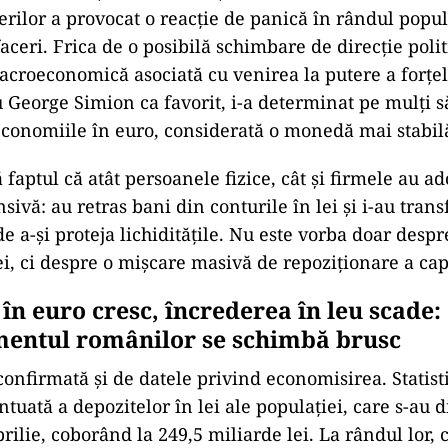
erilor a provocat o reacție de panică în rândul popula
ceri. Frica de o posibilă schimbare de direcție polit
macroeconomică asociată cu venirea la putere a forțe
u George Simion ca favorit, i-a determinat pe mulți s
conomiile în euro, considerată o monedă mai stabil
 faptul că atât persoanele fizice, cât și firmele au ad
sivă: au retras bani din conturile în lei și i-au trans
e a-și proteja lichiditățile. Nu este vorba doar despr
ei, ci despre o mișcare masivă de repoziționare a cap
în euro cresc, încrederea în leu scade:
entul românilor se schimbă brusc
confirmată și de datele privind economisirea. Statis
ntuată a depozitelor în lei ale populației, care s-au 
prilie, coborând la 249,5 miliarde lei. La rândul lor,