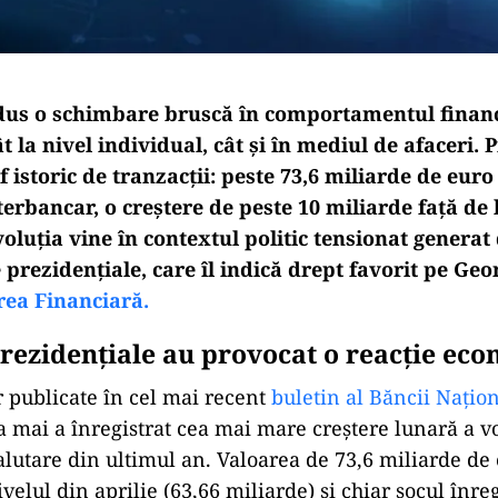
us o schimbare bruscă în comportamentul financ
t la nivel individual, cât și în mediul de afaceri. 
f istoric de tranzacții: peste 73,6 miliarde de euro 
nterbancar, o creștere de peste 10 miliarde față de
oluția vine în contextul politic tensionat generat 
e prezidențiale, care îl indică drept favorit pe Ge
rea Financiară.
prezidențiale au provocat o reacție ec
or publicate în cel mai recent
buletin al Băncii Națio
na mai a înregistrat cea mai mare creștere lunară a 
valutare din ultimul an. Valoarea de 73,6 miliarde de
velul din aprilie (63,66 miliarde) și chiar șocul înreg