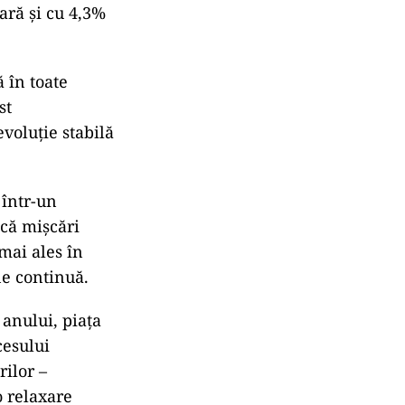
ară și cu 4,3%
ă în toate
st
evoluție stabilă
 într-un
ncă mișcări
mai ales în
ne continuă.
anului, piața
cesului
rilor –
o relaxare