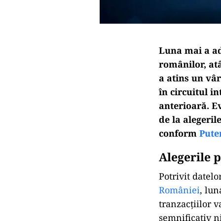
Luna mai a ad
românilor, atâ
a atins un vâr
în circuitul i
anterioară. Ev
de la alegeril
conform
Pute
Alegerile 
Potrivit datel
României
, lu
tranzacțiilor 
semnificativ ni