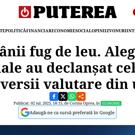
TE
POLITICĂ
FINANCIAR
ECONOMIE
SOCIAL
OPINII
ZVONURI
IN
nii fug de leu. Aleg
iale au declanșat ce
versii valutare din 
Publicat: 02 iul. 2025, 18:15, de
Corina Oprea
, în
ECONOMIE
Adaugă-ne ca sursă preferată în Google