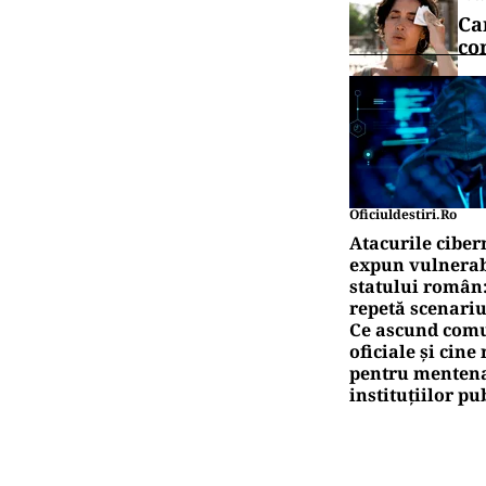
Ca
co
Oficiuldestiri.ro
Atacurile ciber
expun vulnerabi
statului român
repetă scenariu
Ce ascund comu
oficiale și cin
pentru mentena
instituțiilor pu