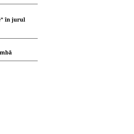
” în jurul
himbă