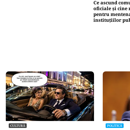
Ce ascund comu
oficiale și cin
pentru mentena
instituțiilor pu
CULTURĂ
POLITICĂ