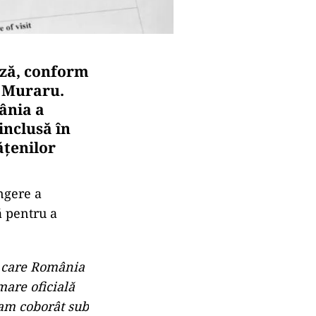
iză, conform
i Muraru.
ânia a
inclusă în
ățenilor
ngere a
ă pentru a
pe care România
mare oficială
 am coborât sub