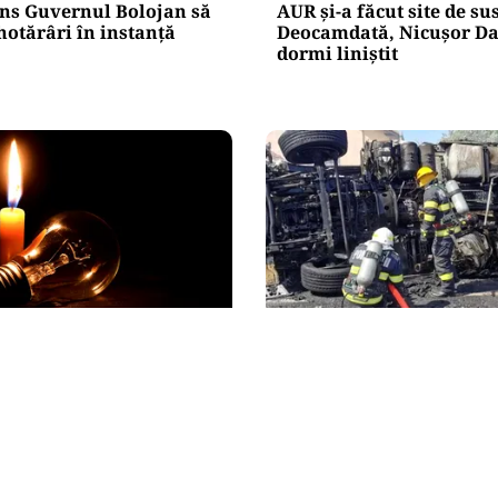
ns Guvernul Bolojan să
AUR și-a făcut site de s
hotărâri în instanță
Deocamdată, Nicușor Da
dormi liniștit
ACTUALITATE
e blackout? Guvernul
Alertă majoră în Timiș! 
măsurile de criză și
evacuată după răsturna
e limitarea consumului
camion cu hipoclorit p