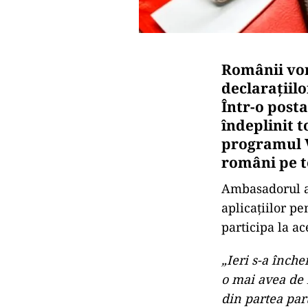
Românii vor
declarațiil
Într-o post
îndeplinit t
programul Vi
români pe t
Ambasadorul a 
aplicațiilor pe
participa la a
„Ieri s-a înche
o mai avea de î
din partea par