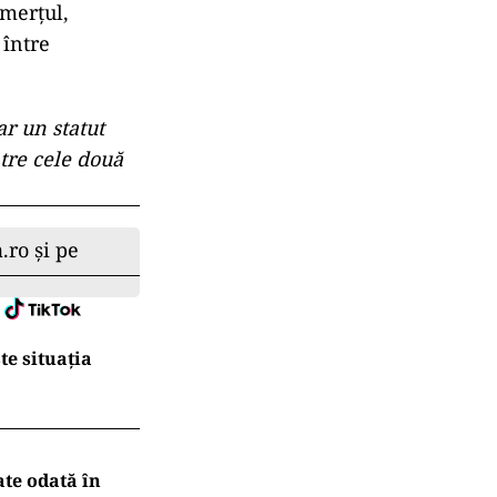
omerțul,
 între
r un statut
ntre cele două
.ro și pe
te situația
ate odată în