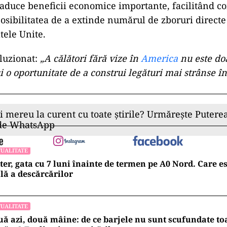
a aduce beneficii economice importante, facilitând c
 posibilitatea de a extinde numărul de zboruri directe
tele Unite.
luzionat:
„A călători fără vize în
America
nu este doa
 și o oportunitate de a construi legături mai strânse î
ii mereu la curent cu toate știrile? Urmărește Puterea
 de WhatsApp
UALITATE
ter, gata cu 7 luni înainte de termen pe A0 Nord. Care es
lă a descărcărilor
UALITATE
ă azi, două mâine: de ce barjele nu sunt scufundate to