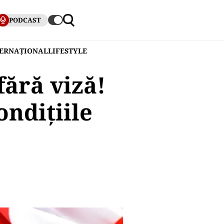
PODCAST
TERNAȚIONAL
LIFESTYLE
fără viză!
ndițiile