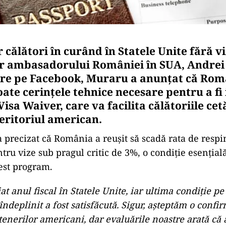
 călători în curând în Statele Unite fără v
or ambasadorului României în SUA, Andre
are pe Facebook, Muraru a anunțat că Rom
oate cerințele tehnice necesare pentru a fi 
sa Waiver, care va facilita călătoriile cet
eritoriul american.
precizat că România a reușit să scadă rata de respi
ntru vize sub pragul critic de 3%, o condiție esențial
cest program.
iat anul fiscal în Statele Unite, iar ultima condiție 
ndeplinit a fost satisfăcută. Sigur, aşteptăm o confir
tenerilor americani, dar evaluările noastre arată că