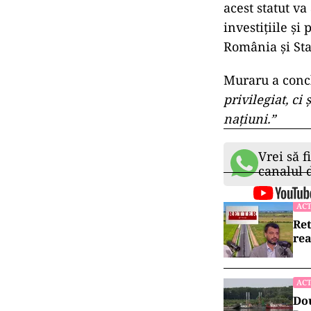
acest statut v
investițiile și
România și Sta
Muraru a conc
privilegiat, ci
națiuni.”
Vrei să f
canalul
ACT
Ret
rea
ACT
Dou