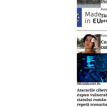
Dun
Pute
Ță
pr
Pute
Ca
co
Oficiuldestiri.ro
Atacurile ciber
expun vulnerabi
statului român
repetă scenariu