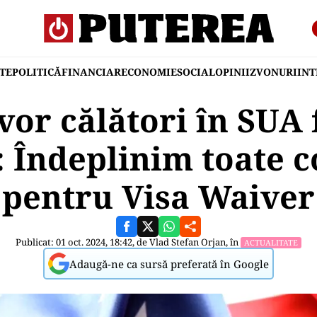
TE
POLITICĂ
FINANCIAR
ECONOMIE
SOCIAL
OPINII
ZVONURI
IN
or călători în SUA 
 Îndeplinim toate co
pentru Visa Waiver
Publicat: 01 oct. 2024, 18:42, de
Vlad Stefan Orjan
, în
ACTUALITATE
Adaugă-ne ca sursă preferată în Google