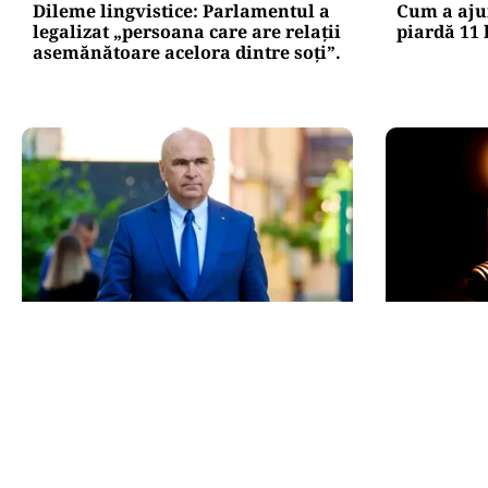
Dileme lingvistice: Parlamentul a
Cum a aju
legalizat „persoana care are relații
piardă 11 
asemănătoare acelora dintre soți”.
POLITICĂ
POLITICĂ
Bolojan, între lege și discreție: ce
Pericol d
spune despre declarația de avere a
activează 
partenerei sale
pregăteșt
de energie