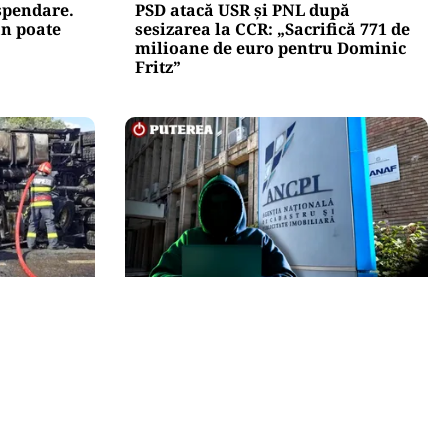
uspendare.
PSD atacă USR și PNL după
n poate
sesizarea la CCR: „Sacrifică 771 de
milioane de euro pentru Dominic
Fritz”
ECONOMIE
Populația,
Peste 5.000 de români nu își mai
rea unui
pot cumpăra casa. Efectul atacului
e DN68A
cibernetic de la ANCPI explicat de
un broker