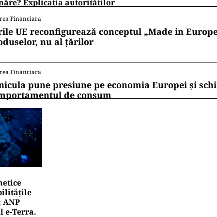
ăre? Explicația autorităților
rea Financiara
rile UE reconfigurează conceptul „Made in Europe
oduselor, nu al țărilor
rea Financiara
nicula pune presiune pe economia Europei și sc
mportamentul de consum
netice
litățile
: ANP
l e‑Terra.