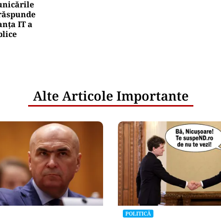
nicările
e răspunde
nța IT a
blice
Alte Articole Importante
POLITICĂ