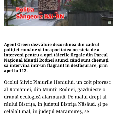
Agent Green dezvăluie dezordinea din cadrul
poliției române și incapacitatea acesteia de a
interveni pentru a opri tăierile ilegale din Parcul
Național Munții Rodnei atunci când sunt chemați
să intervină într-un flagrant în desfășurare, prin
apel la 112.
Ocolul Silvic Plaiurile Heniului, un colț pitoresc
al României, din Munții Rodnei, găzduiește o
dramă ecologică alarmantă. Pe malul drept al
râului Bistrița, în județul Bistrița Năsăud, și pe
celălalt mal, în județul Maramureș, se