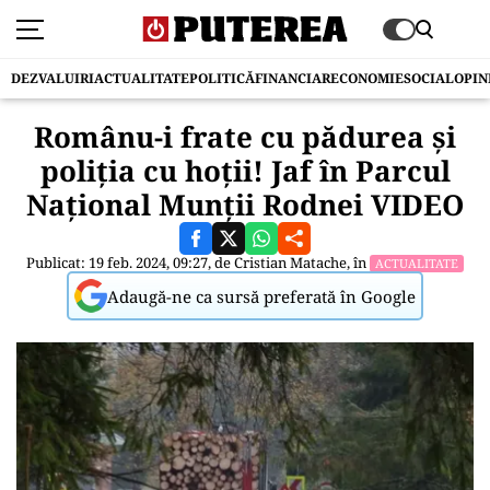
DEZVALUIRI
ACTUALITATE
POLITICĂ
FINANCIAR
ECONOMIE
SOCIAL
OPIN
Românu-i frate cu pădurea și
poliția cu hoții! Jaf în Parcul
Național Munții Rodnei VIDEO
Publicat: 19 feb. 2024, 09:27, de
Cristian Matache
, în
ACTUALITATE
Adaugă-ne ca sursă preferată în Google