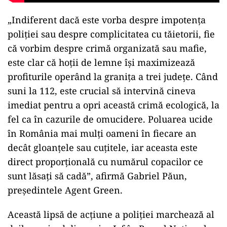
„Indiferent dacă este vorba despre impotența
poliției sau despre complicitatea cu tăietorii, fie
că vorbim despre crimă organizată sau mafie,
este clar că hoții de lemne își maximizează
profiturile operând la granița a trei județe. Când
suni la 112, este crucial să intervină cineva
imediat pentru a opri această crimă ecologică, la
fel ca în cazurile de omucidere. Poluarea ucide
în România mai mulți oameni în fiecare an
decât gloanțele sau cuțitele, iar aceasta este
direct proporțională cu numărul copacilor ce
sunt lăsați să cadă”, afirmă Gabriel Păun,
președintele Agent Green.
Această lipsă de acțiune a poliției marchează al