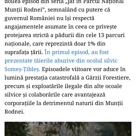
doilea episod din seria „Jaf în Parcul Național
Munții Rodnei”, semnalând cu putere că
guvernul României nu își respectă
angajamentele asumate în ceea ce privește
protejarea strictă a pădurii din cele 13 parcuri
naționale, care reprezintă doar 1% din
suprafața țării.
În primul episod, au fost
prezentate tăierile abuzive din ocolul silvic
Someș-Țibleș.
Episoadele viitoare vor aduce în
lumină prestația catastrofală a Gărzii Forestiere,
precum și exploatările ilegale din alte ocoale
silvice și colaborările care avantajează
corporațiile la detrimentul naturii din Munții
Rodnei.