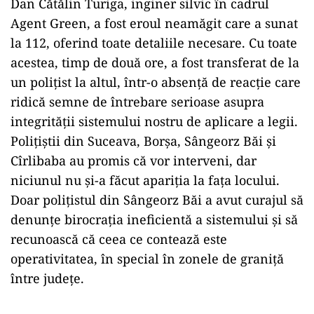
Dan Cătălin Turiga, inginer silvic în cadrul
Agent Green, a fost eroul neamăgit care a sunat
la 112, oferind toate detaliile necesare. Cu toate
acestea, timp de două ore, a fost transferat de la
un polițist la altul, într-o absență de reacție care
ridică semne de întrebare serioase asupra
integrității sistemului nostru de aplicare a legii.
Polițiștii din Suceava, Borșa, Sângeorz Băi și
Cîrlibaba au promis că vor interveni, dar
niciunul nu și-a făcut apariția la fața locului.
Doar polițistul din Sângeorz Băi a avut curajul să
denunțe birocrația ineficientă a sistemului și să
recunoască că ceea ce contează este
operativitatea, în special în zonele de graniță
între județe.