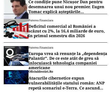
Ce condiție pune Nicușor Dan pentru
desemnarea unui nou premier. Eugen
Tomac explică așteptările
președintelui
Puterea Financiara
Deficitul comercial al României a
scăzut cu 2%, la 16,4 miliarde de euro,
în primul semestru din 2026
Puterea Financiara
Europa vrea să renunțe la „dependența
Palantir”. De ce este atât de greu să
înlocuiască tehnologia companiei
americane
Oficiuldestiri.ro
Atacurile cibernetice expun
vulnerabilitățile statului român: ANP
repetă scenariul e‑Terra. Ce ascund
comunicările oficiale și cine răspunde
pentru mentenanța IT a instituțiilor
publice