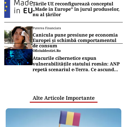
Țările UE reconfigurează conceptul
„Made in Europe” în jurul produselor,
nu al țărilor
Puterea Financiara
Canicula pune presiune pe economia
Europei și schimbă comportamentul
de consum
Oficiuldestiri.ro
Atacurile cibernetice expun
vulnerabilitățile statului român: ANP
repetă scenariul e‑Terra. Ce ascund
comunicările oficiale și cine răspunde
pentru mentenanța IT a instituțiilor
publice
Alte Articole Importante