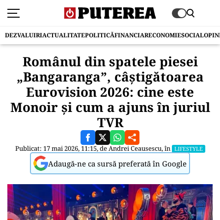
DEZVALUIRI
ACTUALITATE
POLITICĂ
FINANCIAR
ECONOMIE
SOCIAL
OPIN
Românul din spatele piesei
„Bangaranga”, câștigătoarea
Eurovision 2026: cine este
Monoir și cum a ajuns în juriul
TVR
Publicat: 17 mai 2026, 11:15, de
Andrei Ceausescu
, în
LIFESTYLE
Adaugă-ne ca sursă preferată în Google