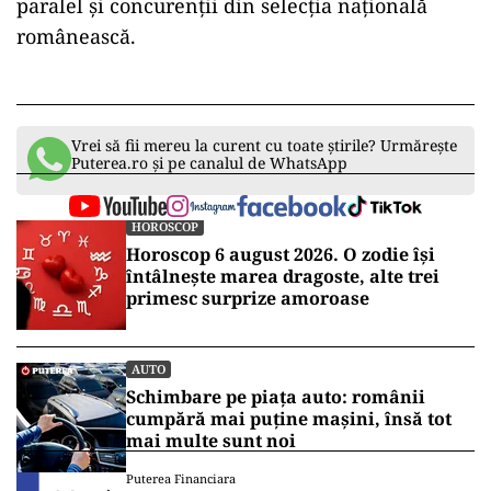
paralel și concurenții din selecția națională
românească.
Vrei să fii mereu la curent cu toate știrile? Urmărește
Puterea.ro și pe canalul de WhatsApp
HOROSCOP
Horoscop 6 august 2026. O zodie își
întâlnește marea dragoste, alte trei
primesc surprize amoroase
AUTO
Schimbare pe piața auto: românii
cumpără mai puține mașini, însă tot
mai multe sunt noi
Puterea Financiara