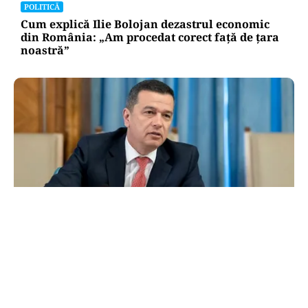
POLITICĂ
Cum explică Ilie Bolojan dezastrul economic
din România: „Am procedat corect față de țara
noastră”
POLITICĂ
Grindeanu acuză PNL și USR: „Intenția
unora va conduce însă la pierderea banilor”