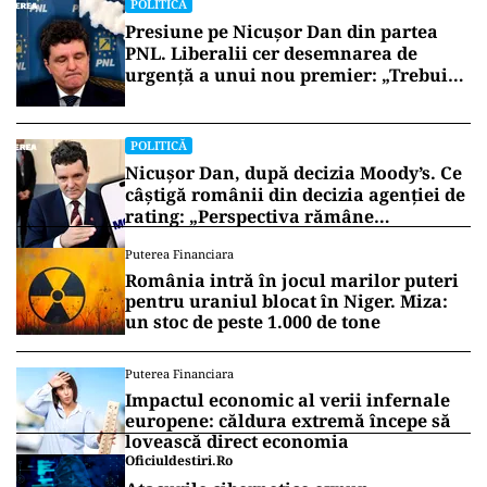
POLITICĂ
Presiune pe Nicușor Dan din partea
PNL. Liberalii cer desemnarea de
urgență a unui nou premier: „Trebuie
să iasă fum alb de la Cotroceni!”
POLITICĂ
Nicușor Dan, după decizia Moody’s. Ce
câștigă românii din decizia agenției de
rating: „Perspectiva rămâne
rezervată”
Puterea Financiara
România intră în jocul marilor puteri
pentru uraniul blocat în Niger. Miza:
un stoc de peste 1.000 de tone
Puterea Financiara
Impactul economic al verii infernale
europene: căldura extremă începe să
lovească direct economia
Oficiuldestiri.ro