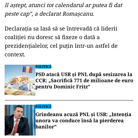
îl aştept, atunci tot calendarul ar putea fi dat
peste cap”, a declarat Romaşcanu.
Declarația sa lasă să se întrevadă că liderii
coaliției nu doresc să fixeze o dată a
prezidențialelor, cel puțin într-un astfel de
context.
POLITICĂ
PSD atacă USR și PNL după sesizarea la
CCR: „Sacrifică 771 de milioane de euro
pentru Dominic Fritz”
POLITICĂ
Grindeanu acuză PNL și USR: „Intenția
unora va conduce însă la pierderea
banilor”