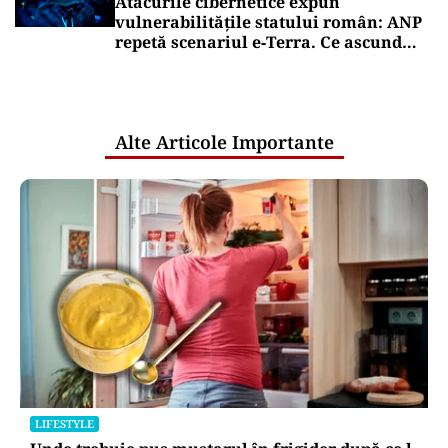
Atacurile cibernetice expun
vulnerabilitățile statului român: ANP
repetă scenariul e‑Terra. Ce ascund
comunicările oficiale și cine răspunde
pentru mentenanța IT a instituțiilor
publice
Alte Articole Importante
LIFESTYLE