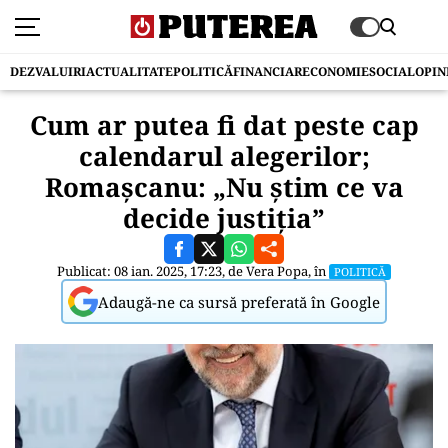
DEZVALUIRI
ACTUALITATE
POLITICĂ
FINANCIAR
ECONOMIE
SOCIAL
OPIN
Cum ar putea fi dat peste cap
calendarul alegerilor;
Romașcanu: „Nu știm ce va
decide justiția”
Publicat: 08 ian. 2025, 17:23, de
Vera Popa
, în
POLITICĂ
Adaugă-ne ca sursă preferată în Google