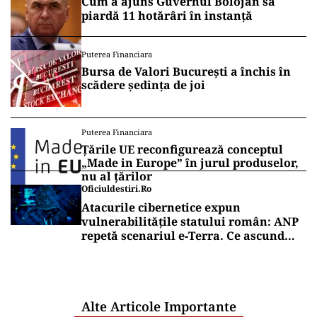
Cum a ajuns Guvernul Bolojan să
piardă 11 hotărâri în instanță
Puterea Financiara
Bursa de Valori București a închis în
scădere ședința de joi
Puterea Financiara
Țările UE reconfigurează conceptul
„Made in Europe” în jurul produselor,
nu al țărilor
Oficiuldestiri.ro
Atacurile cibernetice expun
vulnerabilitățile statului român: ANP
repetă scenariul e‑Terra. Ce ascund
comunicările oficiale și cine răspunde
pentru mentenanța IT a instituțiilor
publice
Alte Articole Importante