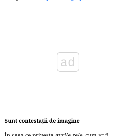
ad
Sunt contestații de imagine
În ceea ce privește
gurile rele
, cum ar fi