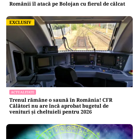
Românii îl atacă pe Bolojan cu fierul de călcat
EXCLUSIV
EXCLUSIV
ACTUALITATE
Trenul rămâne o saună în România! CFR
Călători nu are încă aprobat bugetul de
venituri și cheltuieli pentru 2026