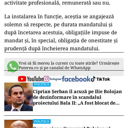
activitate profesională, remunerată sau nu.
La instalarea în funcție, aceștia se angajează
solemn să respecte, pe durata mandatului și
după încetarea acestuia, obligațiile impuse de
mandat și, în special, obligația de onestitate și
prudență după încheierea mandatului.
Vrei să fii mereu la curent cu toate știrile? Urmărește
Puterea.ro și pe canalul de WhatsApp
POLITICĂ
Ciprian Șerban îl acuză pe Ilie Bolojan
de dezinformare în scandalul
proiectului Bala II: „A fost blocat de
Comisia Europeană, nu abandonat”
POLITICĂ