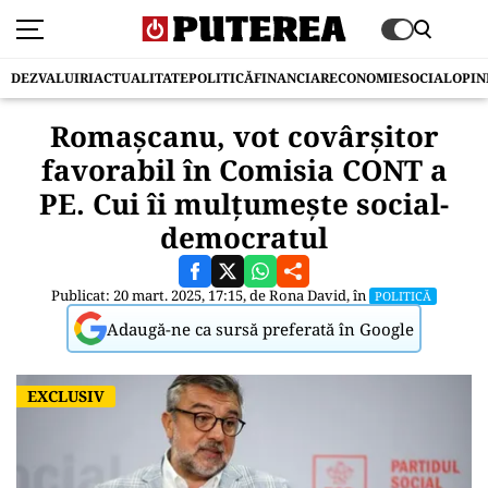
DEZVALUIRI
ACTUALITATE
POLITICĂ
FINANCIAR
ECONOMIE
SOCIAL
OPIN
Romașcanu, vot covârșitor
favorabil în Comisia CONT a
PE. Cui îi mulțumește social-
democratul
Publicat: 20 mart. 2025, 17:15, de
Rona David
, în
POLITICĂ
Adaugă-ne ca sursă preferată în Google
EXCLUSIV