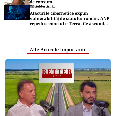
de consum
Oficiuldestiri.ro
Atacurile cibernetice expun
vulnerabilitățile statului român: ANP
repetă scenariul e‑Terra. Ce ascund
comunicările oficiale și cine răspunde
pentru mentenanța IT a instituțiilor
publice
Alte Articole Importante