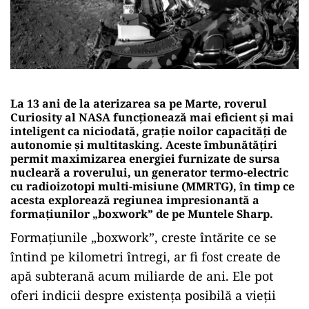
La 13 ani de la aterizarea sa pe Marte, roverul
Curiosity al NASA funcționează mai eficient și mai
inteligent ca niciodată, grație noilor capacități de
autonomie și multitasking. Aceste îmbunătățiri
permit maximizarea energiei furnizate de sursa
nucleară a roverului, un generator termo-electric
cu radioizotopi multi-misiune (MMRTG), în timp ce
acesta explorează regiunea impresionantă a
formațiunilor „boxwork” de pe Muntele Sharp.
Formațiunile „boxwork”, creste întărite ce se
întind pe kilometri întregi, ar fi fost create de
apă subterană acum miliarde de ani. Ele pot
oferi indicii despre existența posibilă a vieții