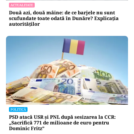
ACTUALITATE
Două azi, două mâine: de ce barjele nu sunt
scufundate toate odată în Dunăre? Explicația
autorităților
POLITICĂ
PSD atacă USR și PNL după sesizarea la CCR:
„Sacrifică 771 de milioane de euro pentru
Dominic Fritz”