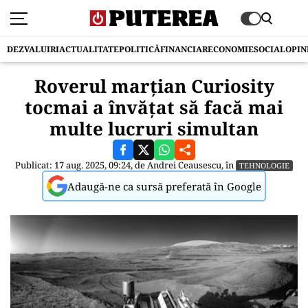
DEZVALUIRI
ACTUALITATE
POLITICĂ
FINANCIAR
ECONOMIE
SOCIAL
OPIN
Roverul marțian Curiosity
tocmai a învățat să facă mai
multe lucruri simultan
Publicat: 17 aug. 2025, 09:24, de
Andrei Ceausescu
, în
TEHNOLOGIE
Adaugă-ne ca sursă preferată în Google