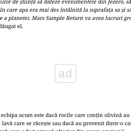
lor de știință să dateze evenimentele din Jezero, s
în care apa era mai des întâlnită la suprafața sa și s
ie a planetei. Mars Sample Return va avea lucruri gr
adăugat el.
ad
e echipa acum este dacă rocile care conțin olivină au
e lavă care se răcește sau dacă au provenit dintr-o c