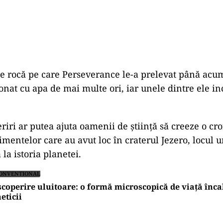
 rocă pe care Perseverance le-a prelevat până acum
ionat cu apa de mai multe ori, iar unele dintre ele i
riri ar putea ajuta oamenii de știință să creeze o cr
mentelor care au avut loc în craterul Jezero, locul u
 la istoria planetei.
ONVENTIONAL
coperire uluitoare: o formă microscopică de viață înca
eticii