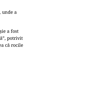
, unde a
ie a fost
”, potrivit
a că rocile