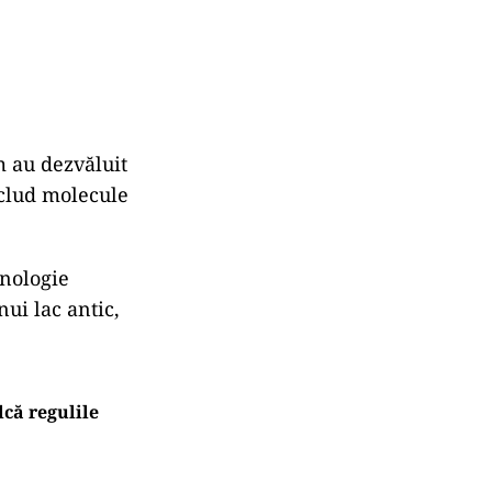
 au dezvăluit
nclud molecule
onologie
nui lac antic,
lcă regulile