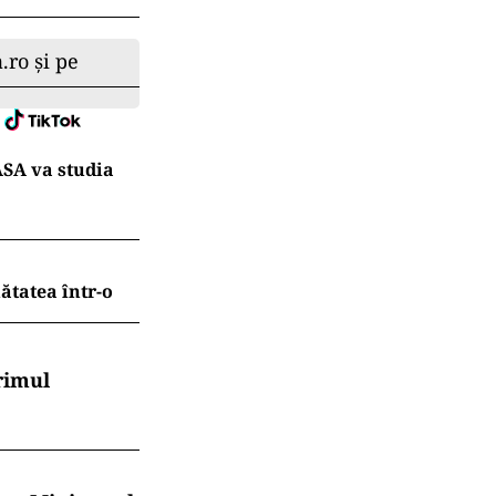
.ro și pe
ASA va studia
ătatea într-o
rimul