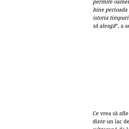
permite oameni
bine perioada 
istoria timpur
să aleagă
”, a 
Ce vrea să afl
dintr-un lac d