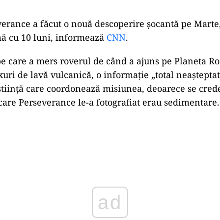
erance a făcut o nouă descoperire șocantă pe Marte
mă cu 10 luni, informează
CNN
.
e care a mers roverul de când a ajuns pe Planeta Roș
uri de lavă vulcanică, o informație „total neașteptată
tiință care coordonează misiunea, deoarece se crede
e care Perseverance le-a fotografiat erau sedimentare.
Play