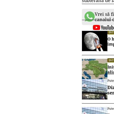
subterană de l
Vrei să f
canalul
IN
O b
im
IN
Ini
ali
Pute
Di
se
Pute