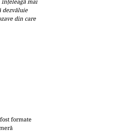
ă înțeleagă mai
ă dezvăluie
ozave din care
 fost formate
ameră