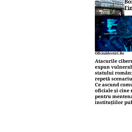
Bo
Fi
Oficiuldestiri.ro
Atacurile ciber
expun vulnerabi
statului român
repetă scenariu
Ce ascund comu
oficiale și cin
pentru mentena
instituțiilor pu