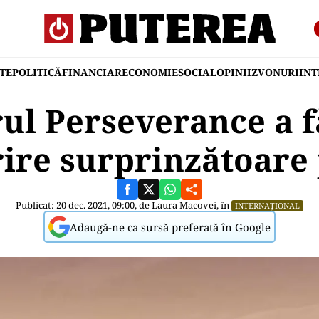
TE
POLITICĂ
FINANCIAR
ECONOMIE
SOCIAL
OPINII
ZVONURI
IN
ul Perseverance a f
ire surprinzătoare
Publicat: 20 dec. 2021, 09:00, de
Laura Macovei
, în
INTERNAȚIONAL
Adaugă-ne ca sursă preferată în Google