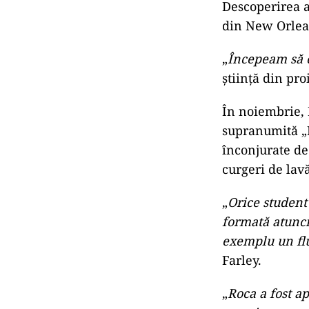
Descoperirea a
din New Orlea
„
Începeam să c
știință din pr
În noiembrie, 
supranumită „B
înconjurate de
curgeri de lav
„
Orice student
formată atunci
exemplu un flu
Farley.
„
Roca a fost a