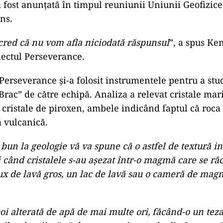
 fost anunțată în timpul reuniunii Uniunii Geofizi
ns.
red că nu vom afla niciodată răspunsul
”, a spus Ke
oiectul Perseverance.
Perseverance și-a folosit instrumentele pentru a stud
rac” de către echipă. Analiza a relevat cristale mari
 cristale de piroxen, ambele indicând faptul că roca
ă vulcanică.
 bun la geologie vă va spune că o astfel de textură i
 când cristalele s-au așezat într-o magmă care se răc
x de lavă gros, un lac de lavă sau o cameră de mag
poi alterată de apă de mai multe ori, făcând-o un tez