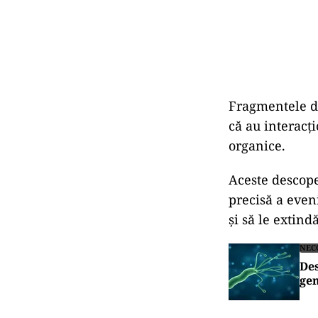
Fragmentele de
că au interacț
organice.
Aceste descope
precisă a eveni
și să le extindă
NEC
Des
gen