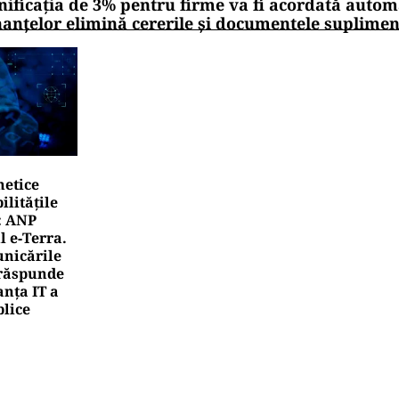
nificația de 3% pentru firme va fi acordată autom
nanțelor elimină cererile și documentele suplime
netice
litățile
: ANP
l e‑Terra.
nicările
e răspunde
nța IT a
blice