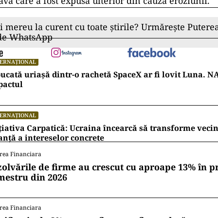
avă care a fost expusă ulterior din cauza eroziunii.
ii mereu la curent cu toate știrile? Urmărește Puterea
 de WhatsApp
TERNAȚIONAL
ucată uriașă dintr-o rachetă SpaceX ar fi lovit Luna. N
pactul
TERNAȚIONAL
țiativa Carpatică: Ucraina încearcă să transforme vecin
anță a intereselor concrete
rea Financiara
zolvările de firme au crescut cu aproape 13% în p
mestru din 2026
rea Financiara