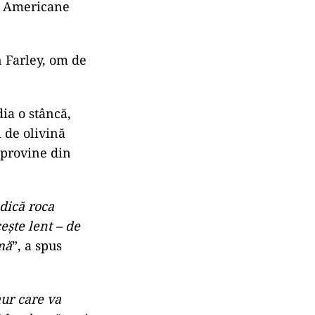
ce Americane
n Farley, om de
ia o stâncă,
 de olivină
 provine din
ndică roca
ește lent – de
mă
”, a spus
aur care va