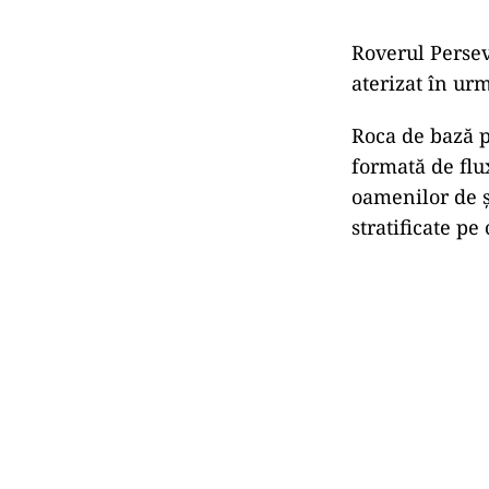
Roverul Persev
aterizat în ur
Roca de bază p
formată de flux
oamenilor de ș
stratificate p