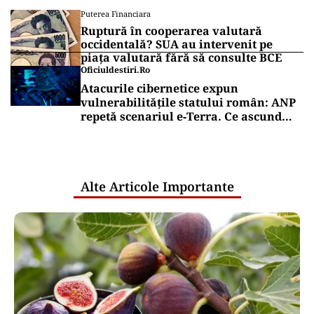
Puterea Financiara
Ruptură în cooperarea valutară
occidentală? SUA au intervenit pe
piața valutară fără să consulte BCE
Oficiuldestiri.ro
Atacurile cibernetice expun
vulnerabilitățile statului român: ANP
repetă scenariul e‑Terra. Ce ascund
comunicările oficiale și cine răspunde
pentru mentenanța IT a instituțiilor
publice
Alte Articole Importante