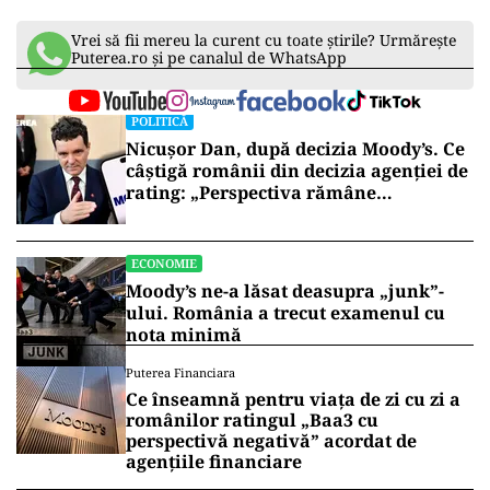
Vrei să fii mereu la curent cu toate știrile? Urmărește
Puterea.ro și pe canalul de WhatsApp
POLITICĂ
Nicușor Dan, după decizia Moody’s. Ce
câștigă românii din decizia agenției de
rating: „Perspectiva rămâne
rezervată”
ECONOMIE
Moody’s ne-a lăsat deasupra „junk”-
ului. România a trecut examenul cu
nota minimă
Puterea Financiara
Ce înseamnă pentru viața de zi cu zi a
românilor ratingul „Baa3 cu
perspectivă negativă” acordat de
agențiile financiare