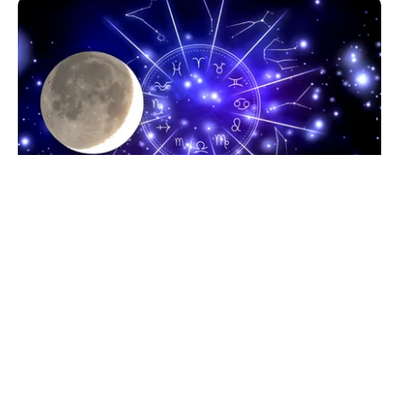
HOROSCOP
Horoscop 9 august 2026. Capricornii primesc o
veste neașteptată, Scorpionii deschid un capitol
sentimental
TOS
Politica Cookies
Protecția Datelor Personale
Despre Noi
Publicitate
Echipa
© 2026, toate drepturile rezervate puterea.ro