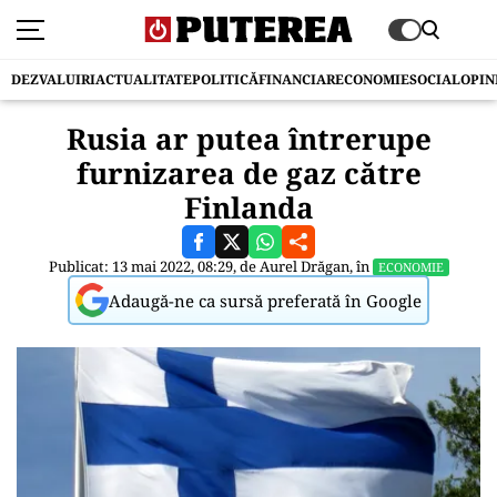
DEZVALUIRI
ACTUALITATE
POLITICĂ
FINANCIAR
ECONOMIE
SOCIAL
OPIN
Rusia ar putea întrerupe
furnizarea de gaz către
Finlanda
Publicat: 13 mai 2022, 08:29, de
Aurel Drăgan
, în
ECONOMIE
Adaugă-ne ca sursă preferată în Google