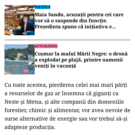
POLITICĂ
Maia Sandu, acuzații pentru cei care
vor să o suspende din funcție.
Președinta spune că inițiativa e
coordonată de Rusia
ACTUALITATE
Coșmar la malul Mării Negre: o dronă
a explodat pe plajă, printre oamenii
veniți în vacanță
Cu toate acestea, pierderea celei mai mari părţi
a resurselor de gaz ar însemna că giganţi ca
Neste şi Metsa, şi alte companii din domeniile
forestier, chimic şi alimentar, vor avea nevoie de
surse alternative de energie sau vor trebui să-şi
adapteze producţia.