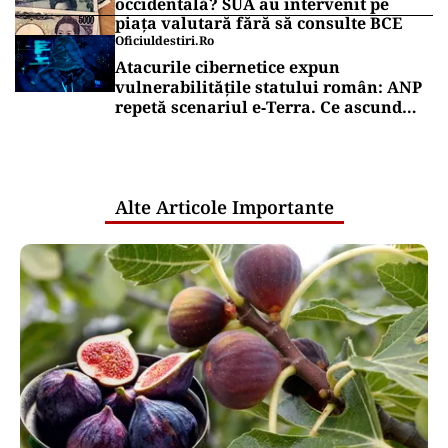
occidentală? SUA au intervenit pe
piața valutară fără să consulte BCE
Oficiuldestiri.ro
Atacurile cibernetice expun
vulnerabilitățile statului român: ANP
repetă scenariul e‑Terra. Ce ascund
comunicările oficiale și cine răspunde
pentru mentenanța IT a instituțiilor
publice
Alte Articole Importante