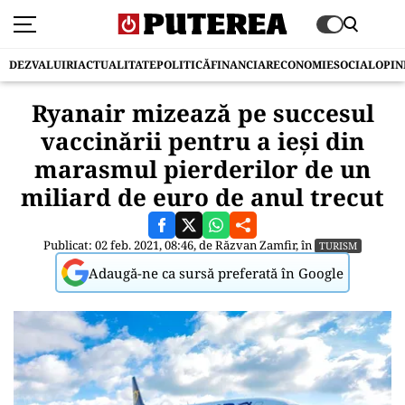
DEZVALUIRI
ACTUALITATE
POLITICĂ
FINANCIAR
ECONOMIE
SOCIAL
OPIN
Ryanair mizează pe succesul
vaccinării pentru a ieși din
marasmul pierderilor de un
miliard de euro de anul trecut
Publicat: 02 feb. 2021, 08:46, de
Răzvan Zamfir
, în
TURISM
Adaugă-ne ca sursă preferată în Google