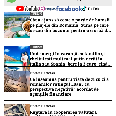
TURISM
Cât a ajuns să coste o porție de hamsii
pe plajele din România. Suma pe care
o scoți din buzunar pentru o ciorbă de
pește sau saramură de crap la Eforie
Nord
TURISM
Unde mergi în vacanță cu familia și
cheltuiești mult mai puțin decât în
Italia sau Spania: bere la 3 euro, cină
completă sub 100 de euro
Puterea Financiara
Ce înseamnă pentru viața de zi cu zi a
românilor ratingul „Baa3 cu
perspectivă negativă” acordat de
agențiile financiare
Puterea Financiara
Ruptură în cooperarea valutară