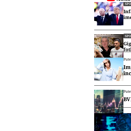
SP
Inf
ime
SP
Gig
fot
Pute
Im
în
Pute
BV