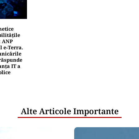
netice
litățile
: ANP
l e‑Terra.
nicările
e răspunde
nța IT a
blice
Alte Articole Importante