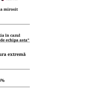
a mirosit
zia în cazul
 de echipa asta”
dura extremă
6%