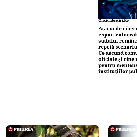
Oficiuldestiri.ro
Atacurile ciber
expun vulnerabi
statului român
repetă scenariu
Ce ascund comu
oficiale și cin
pentru mentena
instituțiilor pu