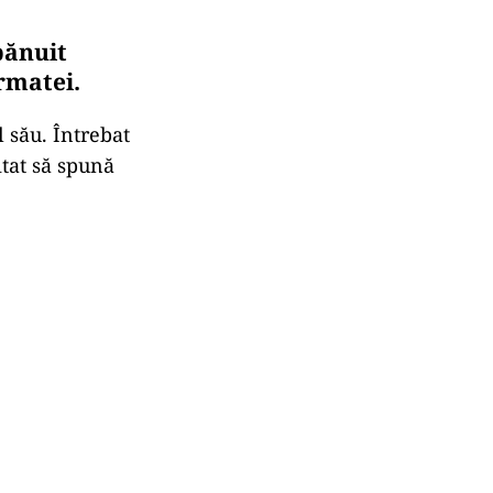
bănuit
rmatei.
 său. Întrebat
itat să spună