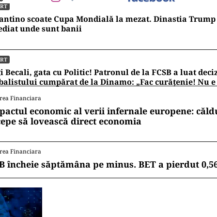
ORT
antino scoate Cupa Mondială la mezat. Dinastia Trump 
diat unde sunt banii
ORT
i Becali, gata cu Politic! Patronul de la FCSB a luat deci
balistului cumpărat de la Dinamo: „Fac curățenie! Nu e
rea Financiara
pactul economic al verii infernale europene: căl
cepe să lovească direct economia
rea Financiara
B încheie săptămâna pe minus. BET a pierdut 0,5