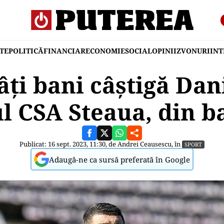
TE
POLITICĂ
FINANCIAR
ECONOMIE
SOCIAL
OPINII
ZVONURI
IN
câți bani câștigă Dan
l CSA Steaua, din ba
Publicat: 16 sept. 2023, 11:30, de
Andrei Ceausescu
, în
SPORT
Adaugă-ne ca sursă preferată în Google