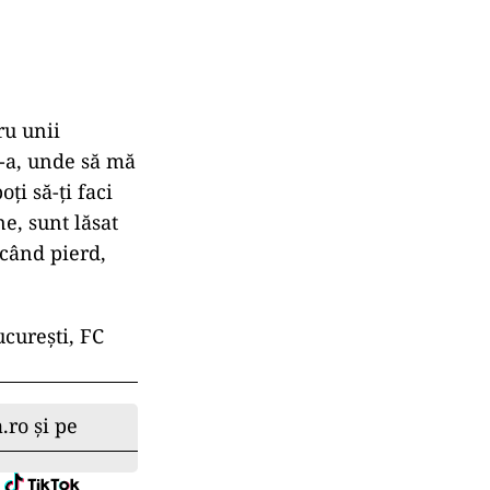
ru unii
2-a, unde să mă
ți să-ți faci
e, sunt lăsat
 când pierd,
ucurești, FC
.ro și pe