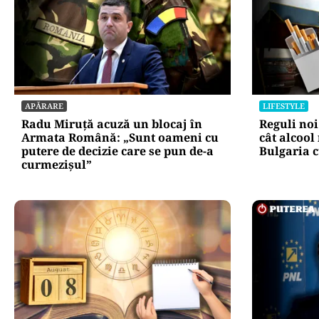
APĂRARE
LIFESTYLE
Radu Miruță acuză un blocaj în
Reguli noi
Armata Română: „Sunt oameni cu
cât alcool
putere de decizie care se pun de-a
Bulgaria c
curmezișul”