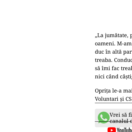
„La jumătate, 
oameni. M-am a
duc în altă par
treaba. Conduc
să îmi fac trea
nici când câști
Oprița le-a mai
Voluntari și C
Vrei să f
canalul