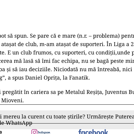
pot să spun. Se pare că e mare (n.r. – problema) pent
tașat de club, m-am atașat de suporteri. În Liga a 
te. E un club frumos, cu suporteri, cu condiții,unde po
erea mă lasă să îmi fac echipa, nu se bagă peste min
ba și să iau deciziile. Niciodată nu mă întreabă, nici
g”, a spus Daniel Oprița, la Fanatik.
 pregătit în cariera sa pe Metalul Reșița, Juventus B
S Mioveni.
ii mereu la curent cu toate știrile? Urmărește Puterea
 de WhatsApp