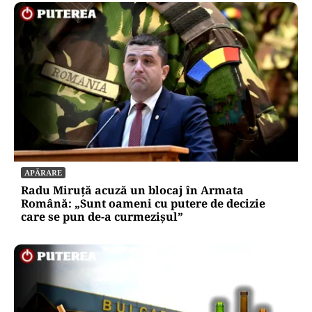
APĂRARE
Radu Miruță acuză un blocaj în Armata
Română: „Sunt oameni cu putere de decizie
care se pun de-a curmezișul”