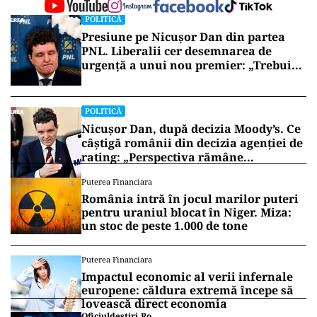
POLITICĂ
Presiune pe Nicușor Dan din partea
PNL. Liberalii cer desemnarea de
urgență a unui nou premier: „Trebuie
să iasă fum alb de la Cotroceni!”
POLITICĂ
Nicușor Dan, după decizia Moody’s. Ce
câștigă românii din decizia agenției de
rating: „Perspectiva rămâne
rezervată”
Puterea Financiara
România intră în jocul marilor puteri
pentru uraniul blocat în Niger. Miza:
un stoc de peste 1.000 de tone
Puterea Financiara
Impactul economic al verii infernale
europene: căldura extremă începe să
lovească direct economia
Oficiuldestiri.ro