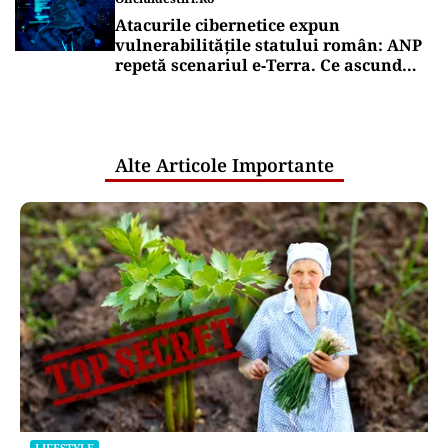
Atacurile cibernetice expun
vulnerabilitățile statului român: ANP
repetă scenariul e‑Terra. Ce ascund
comunicările oficiale și cine răspunde
pentru mentenanța IT a instituțiilor
publice
Alte Articole Importante
LIFESTYLE