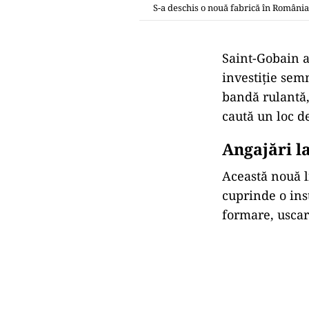
S-a deschis o nouă fabrică în România
Saint-Gobain a
investiție sem
bandă rulantă,
caută un loc 
Angajări l
Această nouă li
cuprinde o ins
formare, uscare