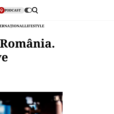
PODCAST
TERNAȚIONAL
LIFESTYLE
n România.
ve