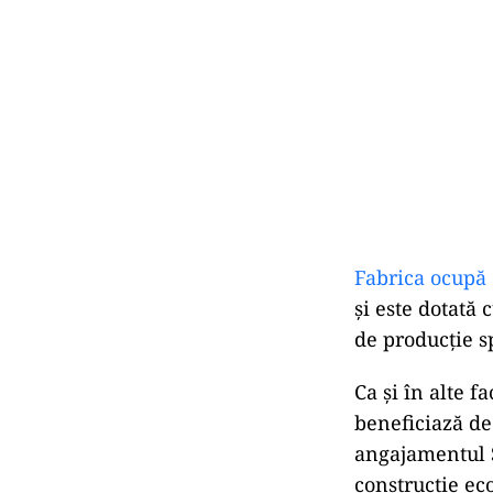
Fabrica ocupă 
și este dotată
de producție sp
Ca și în alte f
beneficiază de
angajamentul S
construcție eco