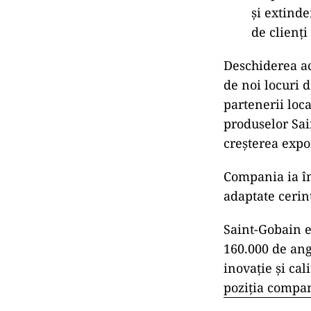
și extind
de clienți
Deschiderea ac
de noi locuri 
partenerii loca
produselor Sai
creșterea expo
Compania ia în
adaptate cerinț
Saint-Gobain e
160.000 de anga
inovație și cal
poziția compan