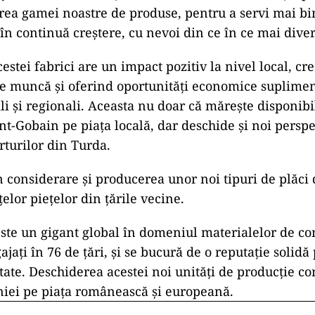
erea gamei noastre de produse, pentru a servi mai bi
 în continuă creștere, cu nevoi din ce în ce mai diver
estei fabrici are un impact pozitiv la nivel local, cr
de muncă și oferind oportunități economice suplime
li și regionali. Aceasta nu doar că mărește disponibi
nt-Gobain pe piața locală, dar deschide și noi persp
rturilor din Turda.
 considerare și producerea unor noi tipuri de plăci 
elor piețelor din țările vecine.
ste un gigant global în domeniul materialelor de con
jați în 76 de țări, și se bucură de o reputație solidă
itate. Deschiderea acestei noi unități de producție c
iei pe piața românească și europeană.