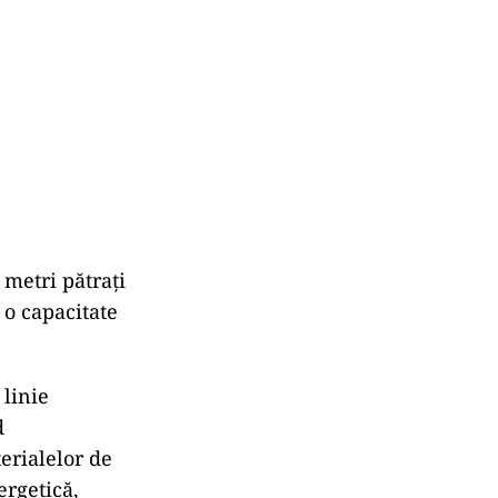
metri pătrați
 o capacitate
 linie
d
erialelor de
ergetică,