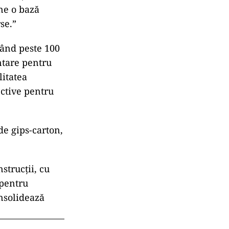
ne o bază
se.”
eând peste 100
ntare pentru
litatea
ective pentru
de gips-carton,
strucții, cu
 pentru
onsolidează