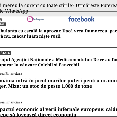
ii mereu la curent cu toate știrile? Urmărește Puterea
 de WhatsApp
IAL
ulanța cu escală la aprozar. Dacă vrea Dumnezeu, pac
ă nu, măcar luăm niște roșii
NĂTATE
ajul Agenției Naționale a Medicamentului: De ce au fos
porar la vânzare Colebil și Panzcebil
rea Financiara
mânia intră în jocul marilor puteri pentru uraniul
ger. Miza: un stoc de peste 1.000 de tone
rea Financiara
pactul economic al verii infernale europene: căl
cepe să lovească direct economia