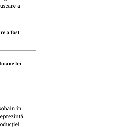
 uscare a
re a fost
lioane lei
Gobain în
reprezintă
roducției