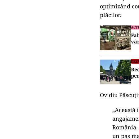
optimizând con
plăcilor.
ACT
Fab
vân
DEZ
Rec
pe
Ovidiu Păscuți
„Această i
angajamen
România. 
un pas ma