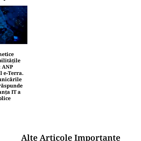
netice
litățile
: ANP
l e‑Terra.
nicările
e răspunde
nța IT a
blice
Alte Articole Importante