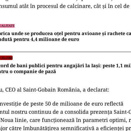
sumul atât în procesul de calcinare, cât și în cel de
UALITATE
rica unde se producea oțel pentru avioane și rachete ca
dută pentru 4,4 milioane de euro
VĂLUIRI
ord de bani publici pentru angajări la Iași: peste 1,1 mi
ntru o companie de pază
u, CEO al Saint-Gobain România, a declarat:
nvestiție de peste 50 de milioane de euro reflectă
tul nostru continuu de a consolida prezența Saint-
Noua linie, care funcționează în parametri optimi, 
jor către îmbunătățirea semnificativă a eficienței p