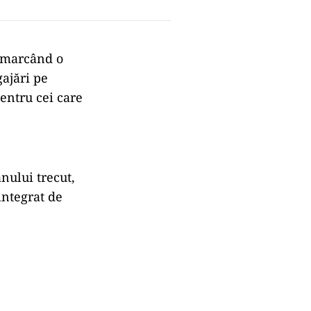
, marcând o
gajări pe
pentru cei care
anului trecut,
integrat de