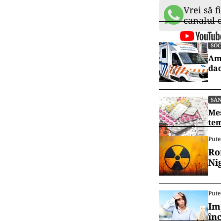
Vrei să f
canalul
SOC
Amb
dac
SĂ
Mes
tem
Pute
Ro
Ni
Pute
Im
în