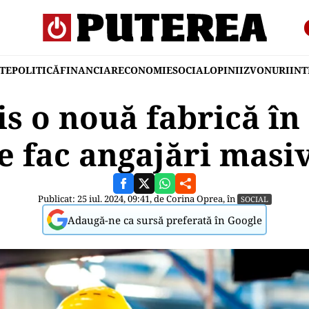
TE
POLITICĂ
FINANCIAR
ECONOMIE
SOCIAL
OPINII
ZVONURI
IN
is o nouă fabrică î
e fac angajări masi
Publicat: 25 iul. 2024, 09:41, de
Corina Oprea
, în
SOCIAL
Adaugă-ne ca sursă preferată în Google