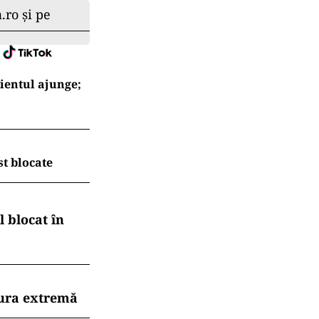
.ro și pe
ientul ajunge;
t blocate
 blocat în
dura extremă