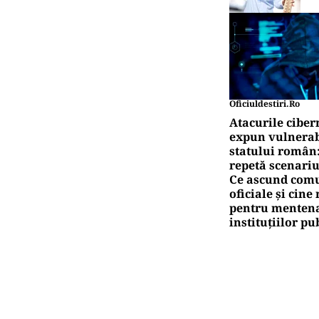
Oficiuldestiri.ro
Atacurile ciber
expun vulnerabi
statului român
repetă scenariu
Ce ascund comu
oficiale și cin
pentru mentena
instituțiilor pu