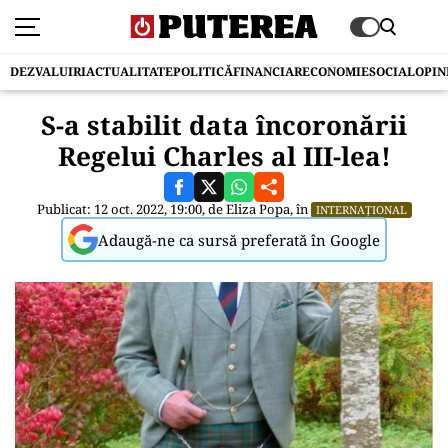
DEZVALUIRI
ACTUALITATE
POLITICĂ
FINANCIAR
ECONOMIE
SOCIAL
OPIN
S-a stabilit data încoronării
Regelui Charles al III-lea!
Publicat: 12 oct. 2022, 19:00, de
Eliza Popa
, în
INTERNAȚIONAL
Adaugă-ne ca sursă preferată în Google