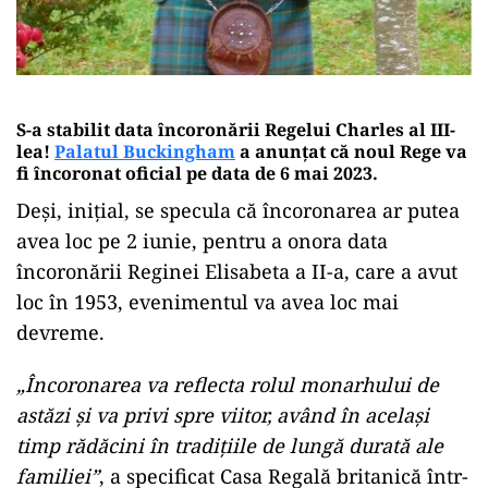
S-a stabilit data încoronării Regelui Charles al III-
lea!
Palatul Buckingham
a anunțat că noul Rege va
fi încoronat oficial pe data de 6 mai 2023.
Deși, inițial, se specula că încoronarea ar putea
avea loc pe 2 iunie, pentru a onora data
încoronării Reginei Elisabeta a II-a, care a avut
loc în 1953, evenimentul va avea loc mai
devreme.
„Încoronarea va reflecta rolul monarhului de
astăzi și va privi spre viitor, având în același
timp rădăcini în tradițiile de lungă durată ale
familiei”
, a specificat Casa Regală britanică într-