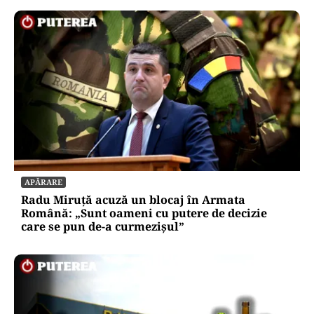
APĂRARE
Radu Miruță acuză un blocaj în Armata
Română: „Sunt oameni cu putere de decizie
care se pun de-a curmezișul”