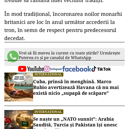
trebuie să rămână fidel vechilor tradiții.
În mod tradițional, încoronarea noilor monarhi
britanici are loc în anul următor accederii la
tron, în semn de respect pentru predecesorul
decedat.
Vrei să fii mereu la curent cu toate știrile? Urmărește
Puterea.ro și pe canalul de WhatsApp
INTERNAȚIONAL
Cuba, prinsă în menghină. Marco
Rubio avertizează Havana că nu mai
există nicio „supapă de scăpare”
INTERNAȚIONAL
Se naște un „NATO sunnit”: Arabia
Saudită, Turcia și Pakistan își unesc