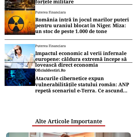
forțele militare
Puterea Financiara
România intră în jocul marilor puteri
pentru uraniul blocat în Niger. Miza:
un stoc de peste 1.000 de tone
Puterea Financiara
Impactul economic al verii infernale
europene: căldura extremă începe să
lovească direct economia
Oficiuldestiri.ro
Atacurile cibernetice expun
vulnerabilitățile statului român: ANP
repetă scenariul e‑Terra. Ce ascund
comunicările oficiale și cine răspunde
pentru mentenanța IT a instituțiilor
publice
Alte Articole Importante