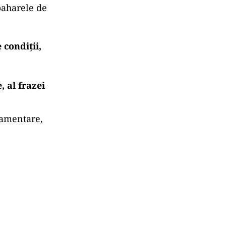
 paharele de
 condiții,
 al frazei
lamentare,