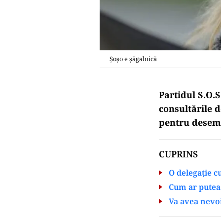
Șoșo e șăgalnică
Partidul S.O.S
consultările 
pentru desemn
CUPRINS
O delegație cu
Cum ar putea
Va avea nevoi