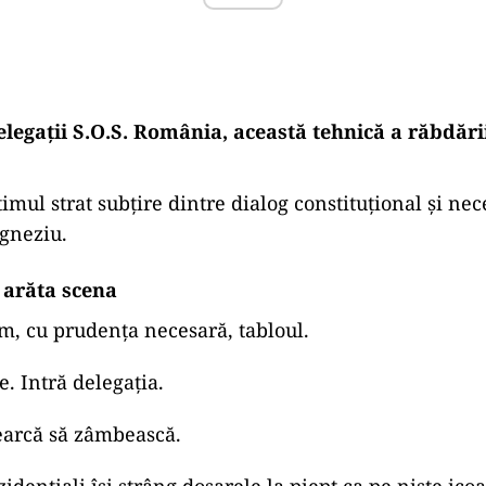
elegații S.O.S. România, această tehnică a răbdării
timul strat subțire dintre dialog constituțional și nec
gneziu.
 arăta scena
, cu prudența necesară, tabloul.
. Intră delegația.
earcă să zâmbească.