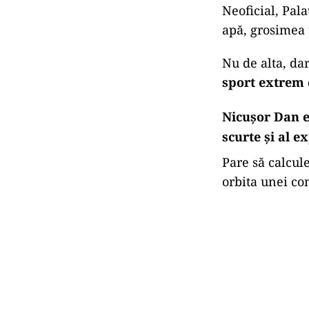
Neoficial, Pal
apă, grosimea u
Nu de alta, da
sport extrem 
Nicușor Dan e
scurte și al 
Pare să calcul
orbita unei co