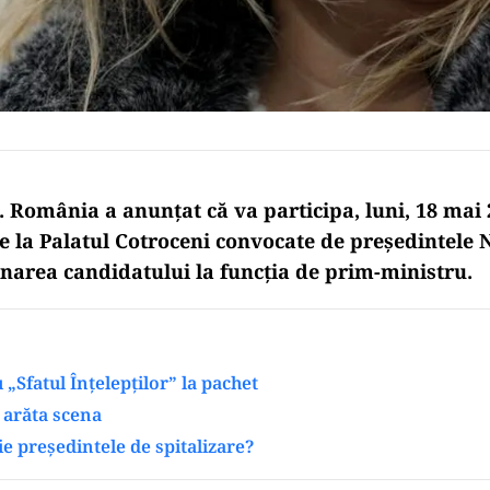
. România a anunțat că va participa, luni, 18 mai 
de la Palatul Cotroceni convocate de președintele
area candidatului la funcția de prim-ministru.
 „Sfatul Înțelepților” la pachet
 arăta scena
e președintele de spitalizare?