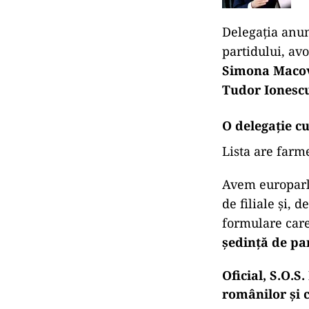
Delegația anu
partidului, av
Simona Macove
Tudor Ionesc
O delegație cu
Lista are farme
Avem europarla
de filiale și, 
formulare car
ședință de par
Oficial, S.O.
românilor și c