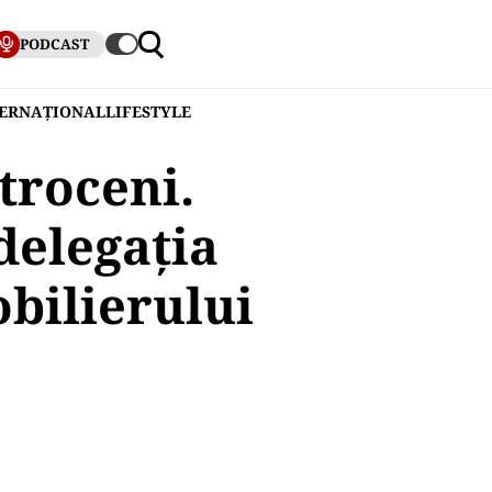
PODCAST
TERNAȚIONAL
LIFESTYLE
troceni.
delegația
obilierului