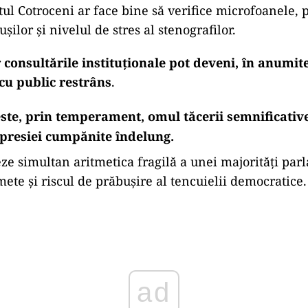
atul Cotroceni ar face bine să verifice microfoanele,
șilor și nivelul de stres al stenografilor.
r
consultările instituționale pot deveni, în anumite
cu public restrâns
.
ste, prin temperament, omul tăcerii semnificative,
expresiei cumpănite îndelung.
eze simultan aritmetica fragilă a unei majorități par
mete și riscul de prăbușire al tencuielii democratice.
ad