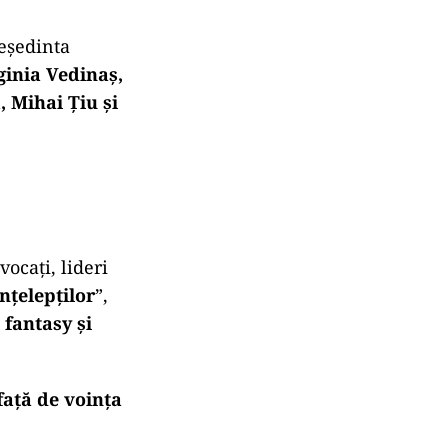
reședinta
ginia Vedinaș,
 Mihai Țiu și
ocați, lideri
Înțelepților
”,
 fantasy și
față de voința