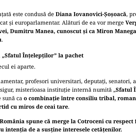
nțată este condusă de
Diana Iovanovici-Șoșoacă
, p
ocat și europarlamentar. Alături de ea vor merge
Ver
i, Dumitru Manea, cunoscut și ca Miron Manega,
u
.
 „Sfatul Înțelepților” la pachet
cul ei aparte.
mentar, profesori universitari, deputați, senatori, av
desigur, misterioasa instituție internă numită „
Sfatul 
e sună ca
o combinație între consiliu tribal, roman
tid cu miros de ceai tare
.
S. România spune că merge la Cotroceni cu respect 
u intenția de a susține interesele cetățenilor.