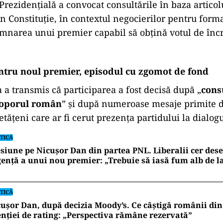
Prezidențială a convocat consultările în baza articol
din Constituție, în contextul negocierilor pentru for
mnarea unui premier capabil să obțină votul de înc
ntru noul premier, episodul cu zgomot de fond
 a transmis că participarea a fost decisă după „
cons
poporul român
” și după numeroase mesaje primite d
cetățeni care ar fi cerut prezența partidului la dialogu
TICĂ
siune pe Nicușor Dan din partea PNL. Liberalii cer de
ență a unui nou premier: „Trebuie să iasă fum alb de l
TICĂ
ușor Dan, după decizia Moody’s. Ce câștigă românii din
nției de rating: „Perspectiva rămâne rezervată”