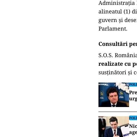
Administrația 
alineatul (1) 
guvern și dese
Parlament.
Consultări pe
S.O.S. România
realizate cu 
susținători și 
POLI
Pre
urg
POLI
Nic
age