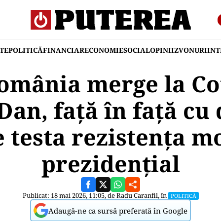
TE
POLITICĂ
FINANCIAR
ECONOMIE
SOCIAL
OPINII
ZVONURI
IN
România merge la Co
Dan, față în față cu 
 testa rezistența m
prezidențial
Publicat: 18 mai 2026, 11:05, de
Radu Caranfil
, în
POLITICĂ
Adaugă-ne ca sursă preferată în Google