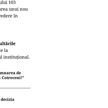
ului 103
marea unui nou
redere în
ultările
e la
l instituțional.
semnarea de
a Cotroceni!”
 decizia