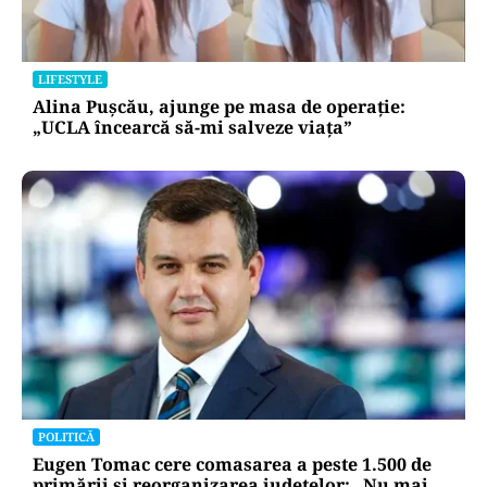
LIFESTYLE
Alina Pușcău, ajunge pe masa de operație:
„UCLA încearcă să-mi salveze viața”
POLITICĂ
Eugen Tomac cere comasarea a peste 1.500 de
primării și reorganizarea județelor: „Nu mai