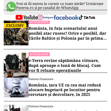
Vrei să fii mereu la curent cu toate știrile? Urmărește
Puterea.ro și pe canalul de WhatsApp
ACTUALITATE
EXCLUSIV
România, în fața scenariului unui
posibil atac rusesc! Orice e posibil, dar
Țările Baltice și Polonia par în prima
linie!
ACTUALITATE
e-Terra revine săptămâna viitoare,
după aproape o lună de blocaj. Cum
vor fi reluate operațiunile
Puterea Financiara
România, țara UE cu cea mai redusă
alocare bugetară pe locuitor pentru
cercetare și dezvoltare, în 2025
Puterea Financiara