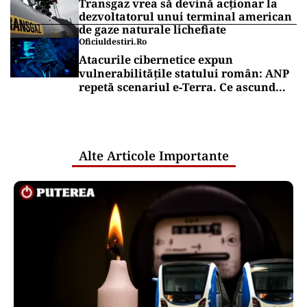
Transgaz vrea să devină acționar la
dezvoltatorul unui terminal american
de gaze naturale lichefiate
Oficiuldestiri.ro
Atacurile cibernetice expun
vulnerabilitățile statului român: ANP
repetă scenariul e‑Terra. Ce ascund
comunicările oficiale și cine răspunde
pentru mentenanța IT a instituțiilor
publice
Alte Articole Importante