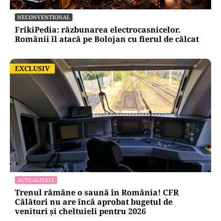
NECONVENTIONAL
FrikiPedia: răzbunarea electrocasnicelor.
Românii îl atacă pe Bolojan cu fierul de călcat
EXCLUSIV
EXCLUSIV
ACTUALITATE
Trenul rămâne o saună în România! CFR
Călători nu are încă aprobat bugetul de
venituri și cheltuieli pentru 2026