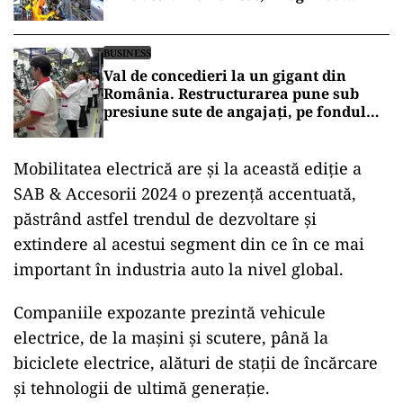
decuplării americane de China
BUSINESS
Val de concedieri la un gigant din
România. Restructurarea pune sub
presiune sute de angajați, pe fondul
crizei din industria auto europeană
Mobilitatea electrică are şi la această ediţie a
SAB & Accesorii 2024 o prezenţă accentuată,
păstrând astfel trendul de dezvoltare şi
extindere al acestui segment din ce în ce mai
important în industria auto la nivel global.
Companiile expozante prezintă vehicule
electrice, de la maşini şi scutere, până la
biciclete electrice, alături de staţii de încărcare
şi tehnologii de ultimă generaţie.