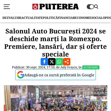
DEZVALUIRI
ACTUALITATE
POLITICĂ
FINANCIAR
ECONOMIE
SOCIAL
OPIN
Salonul Auto Bucureşti 2024 se
deschide marţi la Romexpo.
Premiere, lansări, dar şi oferte
speciale
Publicat: 30 sept. 2024, 17:10, de
Ady Ivașcu
, în
ECONOMIE
Adaugă-ne ca sursă preferată în Google