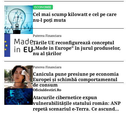
ECONOMIE
Cel mai scump kilowatt e cel pe care
nu-l poți muta
Puterea Financiara
Țările UE reconfigurează conceptul
„Made in Europe” în jurul produselor,
nu al țărilor
Puterea Financiara
Canicula pune presiune pe economia
Europei și schimbă comportamentul
de consum
Oficiuldestiri.ro
Atacurile cibernetice expun
vulnerabilitățile statului român: ANP
repetă scenariul e‑Terra. Ce ascund
comunicările oficiale și cine răspunde
pentru mentenanța IT a instituțiilor
publice