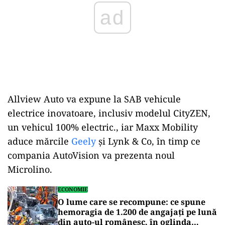
Allview Auto va expune la SAB vehicule
electrice inovatoare, inclusiv modelul CityZEN,
un vehicul 100% electric., iar Maxx Mobility
aduce mărcile
Geely
şi Lynk & Co, în timp ce
compania AutoVision va prezenta noul
Microlino.
ECONOMIE
O lume care se recompune: ce spune
hemoragia de 1.200 de angajați pe lună
din auto-ul românesc, în oglinda