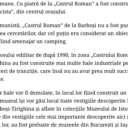
ad
mare cetate romană din Moldova,
 sub ruinele afacerilor din anii 90
zeu de sit
” de la Barboși Tirighina, considerat de arheologi 
 din Moldova a mai cunoscut perioade nefaste, pent
de ani, gălățenii foloseau la construcții piatra luată 
romane. Cu piatră de la „Castrul Roman” a fost constru
ecista”, din centrul orașului.
munistă, „Castrul Roman” de la Barboși nu a fost pus