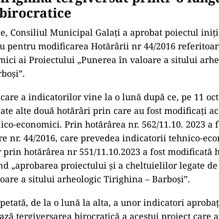
eologii Ioan Dragomir și Mihalache Brudiu, au fost d
ante pe întreg teritoriul Galațiului, unele fiind cons
zeul Național de Istorie din București.
a „Castrului Roman” de la Barboși – Tirighina a fost
or hale industriale, pe „Cavoul Roman” din sec III a
lectare a gunoiului, iar „Necropola Romană”, în care
milor daco – romani încreștinați și care era rezevaț
uns pe piața afacerilor cu terenuri după un tun imobi
ro.
 de salvare a vestigiilor romane d
irighina tergiversat printr-o lung
 birocratice
e, Consiliul Municipal Galați a aprobat poiectul iniț
 pentru modificarea Hotărârii nr 44/2016 referitoare