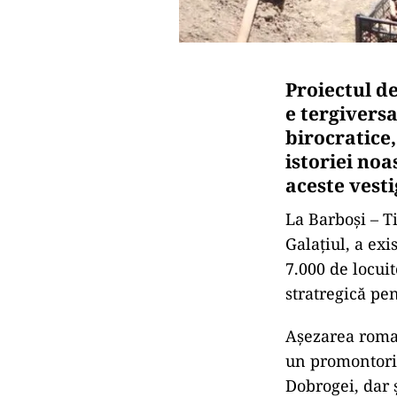
Proiectul d
e tergiversa
birocratice,
istoriei noa
aceste vesti
La Barboși – Ti
Galațiul, a exi
7.000 de locui
stratregică pe
Așezarea roman
un promontoriu
Dobrogei, dar 