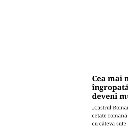
de la Bar
octombri
Proiectul de p
este realizat 
– „Îmbunătățir
durabilă a patr
15,4 milioane 
milioane lei.
Lucrările au î
31 octombrie 2