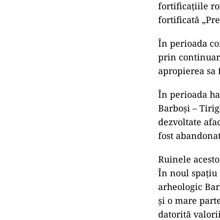
Cea mai 
îngropată
deveni mu
„Castrul Roman
cetate romană
cu câteva sute 
fortificațiile 
fortificată „Pr
În perioada co