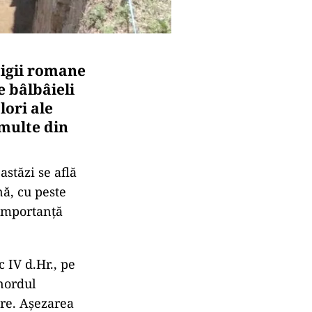
tigii romane
e bâlbâieli
lori ale
 multe din
astăzi se află
nă, cu peste
 importanță
 IV d.Hr., pe
nordul
are. Așezarea