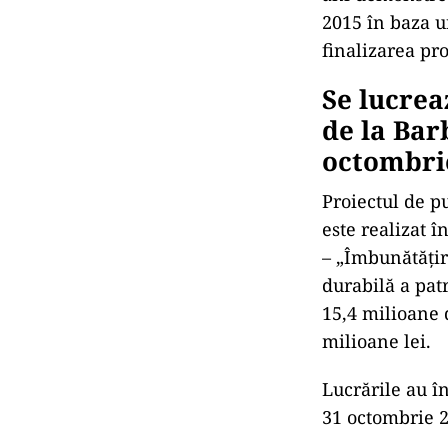
tehnico-econom
Tirighina – Ba
Această modifi
fuseseră aproba
indicatori teh
aceeași hotărâ
proiectului, i
494/2018 privin
Punerea în val
Modificarea rep
ani demonstrea
2015 în baza un
finalizarea pro
Se lucrea