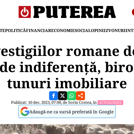
TE
POLITICĂ
FINANCIAR
ECONOMIE
SOCIAL
OPINII
ZVONURI
IN
estigiilor romane de
de indiferență, biro
tunuri imobiliare
Publicat: 10 dec. 2023, 07:00, de
Sorin Costea
, în
ACTUALITATE
Adaugă-ne ca sursă preferată în Google