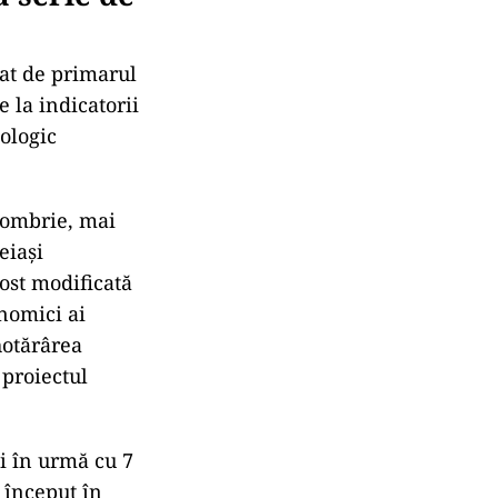
escoperite
iderate unice și
 distrusă prin
 fost amenajat
 se află
ie arheologică
liar de 9,5
e la
ă serie de
iat de primarul
 la indicatorii