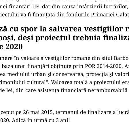
ici ai Proiectului „Punerea în valoare a sitului arhe
rboși”.
care a indicatorilor vine la o lună după ce, pe 11 o
te alte două hotărâri prin care au fost modificați ac
nico-economici. Prin hotărârea nr. 562/11.10. 2023 a 
re nr. 44/2016, care prevedea indicatorii tehnico-eco
ar prin hotărârea nr 551/11.10.2023 a fost modificată 
d „aprobarea proiectului și a cheltuielilor legate de
oare a sitului arheologic Tirighina – Barboși”.
etată, de la o lună la alta, a unor indicatori aproba
ză tergiversarea birocratică a acestui proiect care a
ei finanțări UE, dar din cauza întârzierii lucrărilor,
iectului va fi finanțată din fondurile Primăriei Galaț
ză cu spor la salvarea vestigiilor