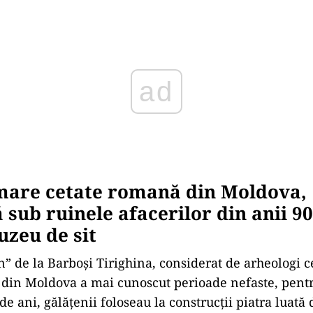
boși, deși proiectul trebuia finaliz
e 2020
unere în valoare a vestigiilor romane din situl Barbo
în baza unei finanțări obținute prin POR 2014-2020, A
ea mediului urban și conservarea, protecția și valor
imoniului cultural”. Valoarea totală a proiectului era
de lei, din care asistenţa financiară nerambursabilă
nceput pe 26 mai 2015, termenul de finalizare a lucră
020. Adică în urmă cu 3 ani!