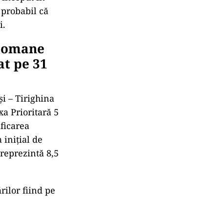
ologic
ctombrie, mai
eiași
fost modificată
nomici ai
hotărârea
 proiectul
ți în urmă cu 7
 început în
 probabil că
i.
 romane