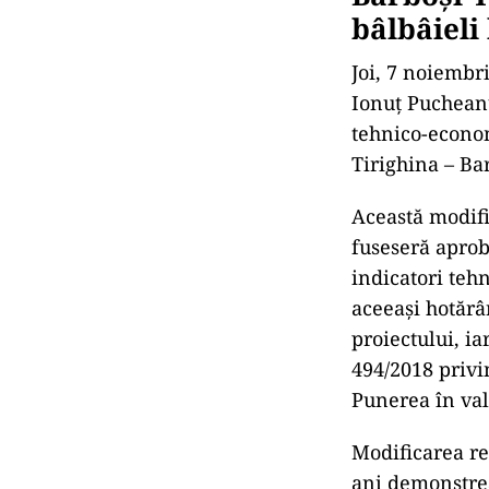
anii 70 de arh
vestigii import
preluate la Mu
După 1990, zon
construirea un
un punct de co
mormintele pri
din 1985, a aj
milioane de eu
Proiectul
Barboși-T
bâlbâieli
Joi, 7 noiembri
Ionuț Pucheanu