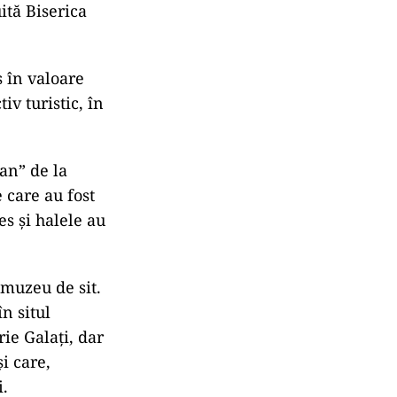
, va
cea mai mare
ru că în urmă
din
ită Biserica
 în valoare