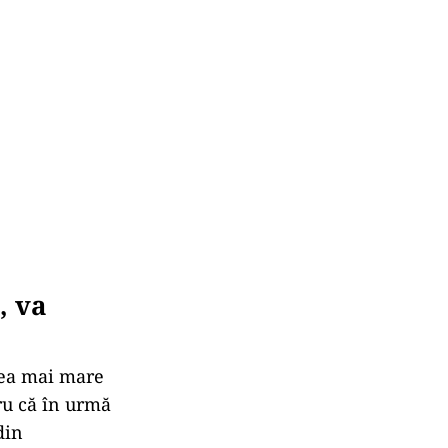
at pe 31
și – Tirighina
xa Prioritară 5
ificarea
 inițial de
 reprezintă 8,5
rilor fiind pe