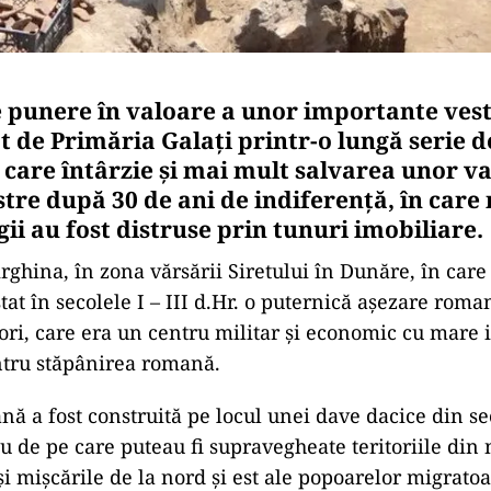
e punere în valoare a unor importante ves
t de Primăria Galați printr-o lungă serie d
 care întârzie și mai mult salvarea unor va
stre după 30 de ani de indiferență, în care
gii au fost distruse prin tunuri imobiliare.
rghina, în zona vărsării Siretului în Dunăre, în care 
stat în secolele I – III d.Hr. o puternică așezare roma
tori, care era un centru militar și economic cu mare
ntru stăpânirea romană.
ă a fost construită pe locul unei dave dacice din sec
 de pe care puteau fi supravegheate teritoriile din 
și mișcările de la nord și est ale popoarelor migrato