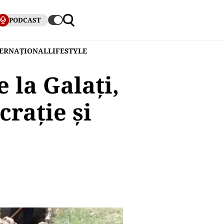
PODCAST
TERNAȚIONAL
LIFESTYLE
 la Galați,
crație și