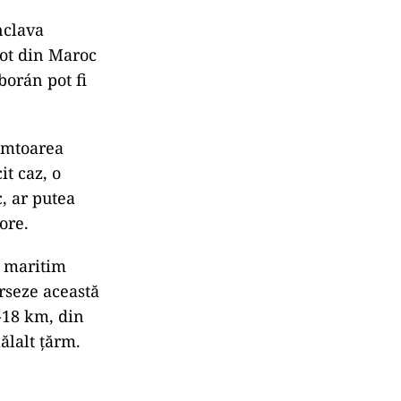
nclava
not din Maroc
borán pot fi
râmtoarea
it caz, o
c, ar putea
ore.
i maritim
erseze această
-18 km, din
ălalt țărm.