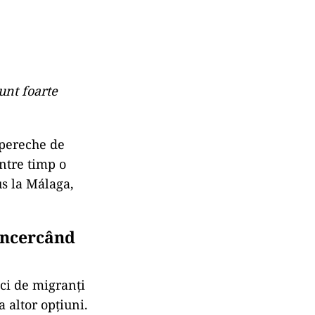
sunt foarte
 pereche de
Între timp o
us la Málaga,
încercând
eci de migranți
 altor opțiuni.