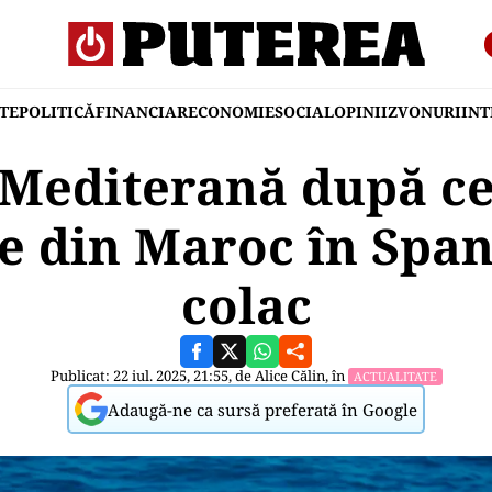
TE
POLITICĂ
FINANCIAR
ECONOMIE
SOCIAL
OPINII
ZVONURI
IN
 Mediterană după ce
te din Maroc în Span
colac
Publicat: 22 iul. 2025, 21:55, de
Alice Călin
, în
ACTUALITATE
Adaugă-ne ca sursă preferată în Google