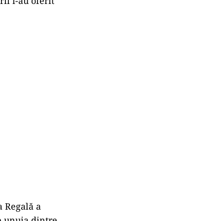
ii i-au oferit
ia Regală a
e unuia dintre