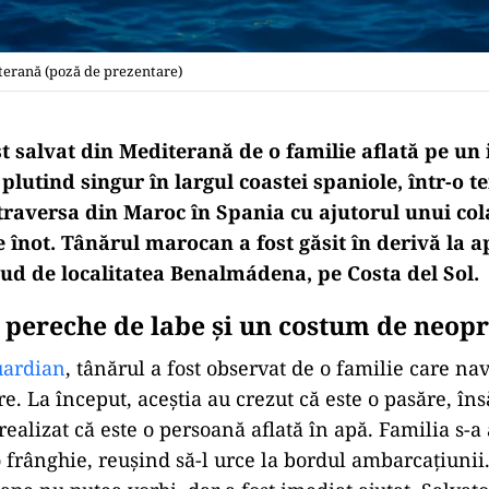
iterană (poză de prezentare)
t salvat din Mediterană de o familie aflată pe un i
plutind singur în largul coastei spaniole, într-o t
traversa din Maroc în Spania cu ajutorul unui cola
e înot. Tânărul marocan a fost găsit în derivă la 
sud de localitatea Benalmádena, pe Costa del Sol.
o pereche de labe și un costum de neop
uardian
, tânărul a fost observat de o familie care na
e. La început, aceștia au crezut că este o pasăre, îns
realizat că este o persoană aflată în apă. Familia s-a
o frânghie, reușind să-l urce la bordul ambarcațiunii