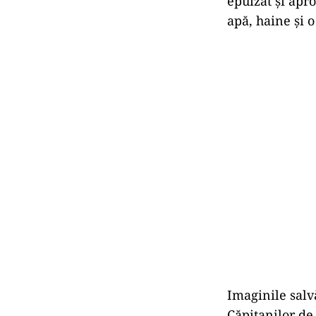
epuizat și apro
apă, haine și o
Imaginile salvă
Căpitanilor de