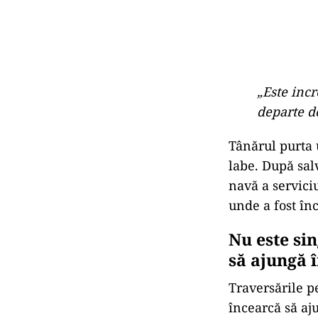
„Este incr
departe de
Tânărul purta 
labe. După salv
navă a servici
unde a fost înc
Nu este si
să ajungă 
Traversările p
încearcă să aj