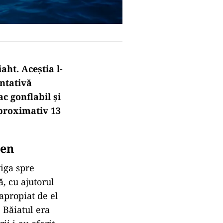
aht. Aceștia l-
entativă
c gonflabil și
aproximativ 13
ren
viga spre
ă, cu ajutorul
 apropiat de el
. Băiatul era