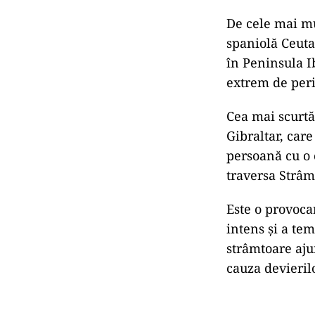
De cele mai mu
spaniolă Ceuta
în Peninsula I
extrem de per
Cea mai scurtă
Gibraltar, care
persoană cu o c
traversa Strâmt
Este o provocar
intens și a tem
strâmtoare aju
cauza devieril