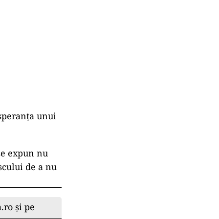
 speranța unui
 se expun nu
iscului de a nu
.ro și pe