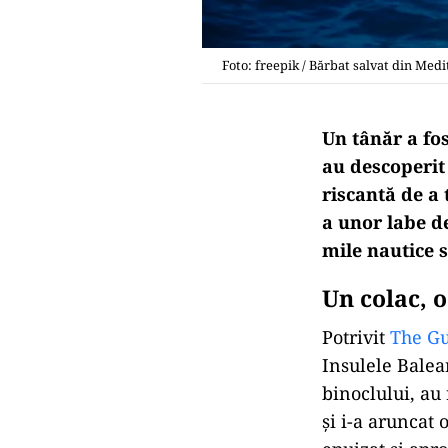
Foto: freepik / Bărbat salvat din Med
Un tânăr a fos
au descoperit 
riscantă de a 
a unor labe d
mile nautice 
Un colac, 
Potrivit
The G
Insulele Balear
binoclului, au 
și i-a aruncat 