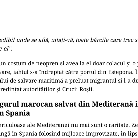
edibil unde se află, uitați-vă, toate bărcile care trec 
 el”.
un costum de neopren și avea la el doar colacul și o
are, iahtul s-a îndreptat către portul din Estepona. 
ului de salvare maritimă a preluat migrantul și l-a d
redințat autorităților și Crucii Roșii.
ngurul marocan salvat din Mediterană 
în Spania
ericuloase ale Mediteranei nu mai sunt o raritate. Z
ungă în Spania folosind mijloace improvizate, în lipsa