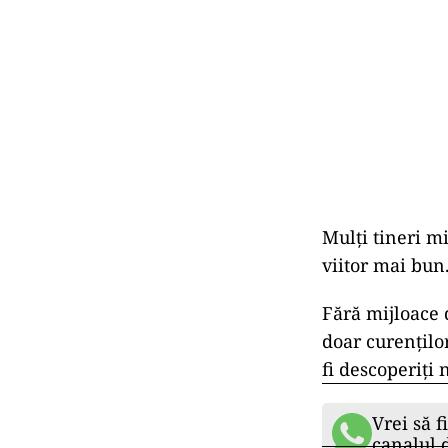
Mulți tineri m
viitor mai bun
Fără mijloace d
doar curenților
fi descoperiți 
Vrei să f
canalul