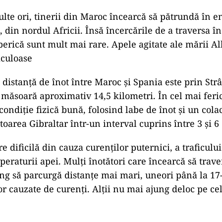
lte ori, tinerii din Maroc încearcă să pătrundă în e
, din nordul Africii. Însă încercările de a traversa î
berică sunt mult mai rare. Apele agitate ale mării Al
iculoase
 distanță de înot între Maroc și Spania este prin St
 măsoară aproximativ 14,5 kilometri. În cel mai feric
ondiție fizică bună, folosind labe de înot și un cola
oarea Gibraltar într-un interval cuprins între 3 și 6 
e dificilă din cauza curenților puternici, a traficulu
peraturii apei. Mulți înotători care încearcă să trav
ng să parcurgă distanțe mai mari, uneori până la 17
or cauzate de curenți. Alții nu mai ajung deloc pe cel