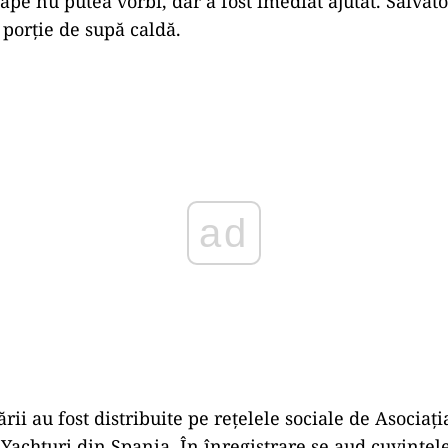
ape nu putea vorbi, dar a fost imediat ajutat. Salvator
 porție de supă caldă.
Play
rii au fost distribuite pe rețelele sociale de Asociaț
 Yachturi din Spania. În înregistrare se aud cuvintel