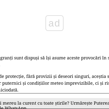
ad
igranți sunt dispuși să își asume aceste provocări în
.
e protecție, fără provizii și deseori singuri, aceștia
 puternici și condițiilor meteo imprevizibile, ci și r
niciodată.
ii mereu la curent cu toate știrile? Urmărește Puterea
 de WhatsApp