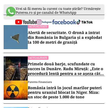
Vrei să fii mereu la curent cu toate știrile? Urmărește
Puterea.ro și pe canalul de WhatsApp
ACTUALITATE
Alertă de securitate. O dronă a intrat
din România în Bulgaria şi a explodat
la 100 de metri de graniţă
ACTUALITATE
Primele două barje, scufundate cu
succes în Dunăre. Radu Miruță: „Este o
procedură lentă pentru a se așeza cât
mai bine”
Puterea Financiara
România intră în jocul marilor puteri
pentru uraniul blocat în Niger. Miza:
un stoc de peste 1.000 de tone