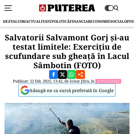
DEZVALUIRI
ACTUALITATE
POLITICĂ
FINANCIAR
ECONOMIE
SOCIAL
OPIN
Salvatorii Salvamont Gorj şi-au
testat limitele: Exercițiu de
scufundare sub gheață în Lacul
Sâmbotin (FOTO)
Publicat: 22 feb. 2025, 13:42, de
Ionut Jifcu
, în
ACTUALITATE
Adaugă-ne ca sursă preferată în Google