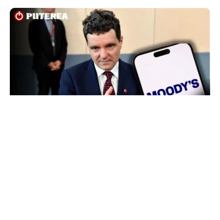
POLITICĂ
Nicușor Dan, după decizia Moody’s. Ce câștigă
românii din decizia agenției de rating:
„Perspectiva rămâne rezervată”
TOS
Politica Cookies
Protecția Datelor Personale
Despre Noi
Publicitate
Echipa