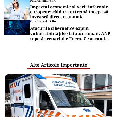
Puterea Financiara
Impactul economic al verii infernale
europene: căldura extremă începe să
lovească direct economia
Oficiuldestiri.ro
Atacurile cibernetice expun
vulnerabilitățile statului român: ANP
repetă scenariul e‑Terra. Ce ascund
comunicările oficiale și cine răspunde
pentru mentenanța IT a instituțiilor
publice
Alte Articole Importante