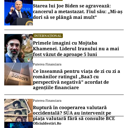
Starea lui Joe Biden se agravează:
cancerul a metastazat. Fiul său: „Mi-aș
dori să se plângă mai mult”
INTERNAȚIONAL
Primele imagini cu Mojtaba
Khamenei. Liderul Iranului nu a mai
fost văzut de aproape 5 luni
Puterea Financiara
Ce înseamnă pentru viața de zi cu zi a
românilor ratingul „Baa3 cu
perspectivă negativă” acordat de
agențiile financiare
Puterea Financiara
Ruptură în cooperarea valutară
occidentală? SUA au intervenit pe
piața valutară fără să consulte BCE
Oficiuldestiri.ro