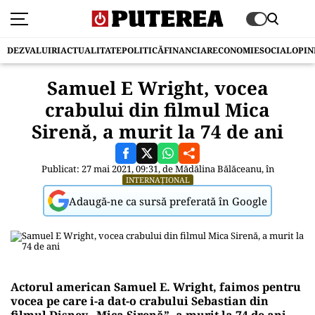
DEZVALUIRI
ACTUALITATE
POLITICĂ
FINANCIAR
ECONOMIE
SOCIAL
OPIN
Samuel E Wright, vocea
crabului din filmul Mica
Sirenă, a murit la 74 de ani
Publicat: 27 mai 2021, 09:31, de
Mădălina Bălăceanu
, în
INTERNAȚIONAL
Adaugă-ne ca sursă preferată în Google
Actorul american Samuel E. Wright, faimos pentru
vocea pe care i-a dat-o crabului Sebastian din