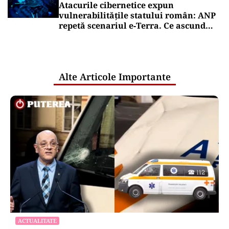
Atacurile cibernetice expun
vulnerabilitățile statului român: ANP
repetă scenariul e‑Terra. Ce ascund
comunicările oficiale și cine răspunde
pentru mentenanța IT a instituțiilor
publice
Alte Articole Importante
ACTUALITATE