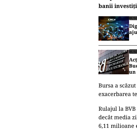
banii investiţ
BUS
Dig
aju
BUS
Acț
Buc
un
Bursa a scăzut
exacerbarea te
Rulajul la BVB 
decât media zi
6,11 milioane 