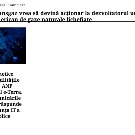
rea Financiara
ansgaz vrea să devină acționar la dezvoltatorul u
erican de gaze naturale lichefiate
netice
litățile
: ANP
l e‑Terra.
nicările
e răspunde
nța IT a
blice