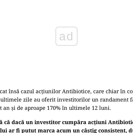
t însă cazul acţiunilor Antibiotice, care chiar în co
 ultimele zile au oferit investitorilor un randament 
t an şi de aproape 170% în ultimele 12 luni.
 că dacă un investitor cumpăra acţiuni Antibioti
lui ar fi putut marca acum un câştig consistent, 