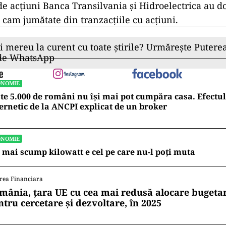
de acţiuni Banca Transilvania şi Hidroelectrica au d
 cam jumătate din tranzacţiile cu acţiuni.
ii mereu la curent cu toate știrile? Urmărește Puterea
 de WhatsApp
ONOMIE
te 5.000 de români nu își mai pot cumpăra casa. Efectul
ernetic de la ANCPI explicat de un broker
ONOMIE
 mai scump kilowatt e cel pe care nu-l poți muta
rea Financiara
mânia, țara UE cu cea mai redusă alocare bugetar
ntru cercetare și dezvoltare, în 2025