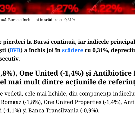
uă. Bursa a închis joi în scădere cu 0,31%
pierderi la Bursă continuă, iar indicele principal
ti (
BVB
) a închis joi în
scădere
cu 0,31%, deprecii
secutiv.
8%), One United (-1,4%) şi Antibiotice I
el mai mult dintre acţiunile de referin
le vedetă, cele mai lichide, din componenţa indicelu
 Romgaz (-1,8%), One United Properties (-1,4%), Antib
i (-1,1%) şi Banca Transilvania (-0,9%).
Play