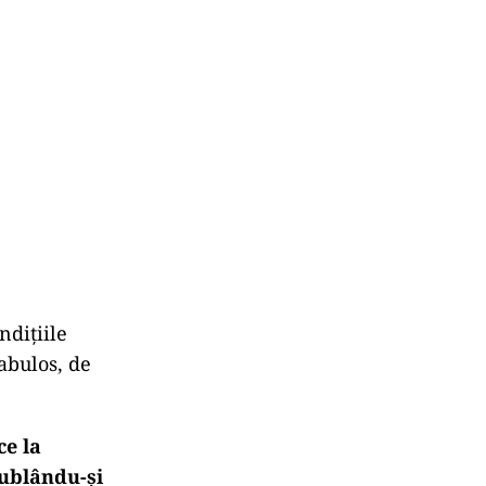
ndiţiile
fabulos, de
ce la
dublându-şi