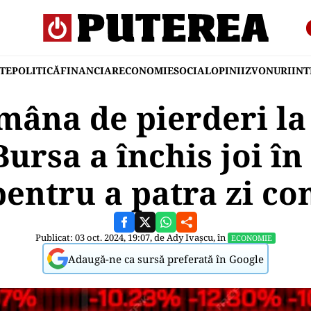
TE
POLITICĂ
FINANCIAR
ECONOMIE
SOCIAL
OPINII
ZVONURI
IN
mâna de pierderi la
Bursa a închis joi în
pentru a patra zi co
Publicat: 03 oct. 2024, 19:07, de
Ady Ivașcu
, în
ECONOMIE
Adaugă-ne ca sursă preferată în Google