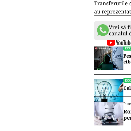
Transferurile 
au reprezentat
Vrei să f
canalul
EC
Pes
cib
EC
Cel
Pute
Ro
pe