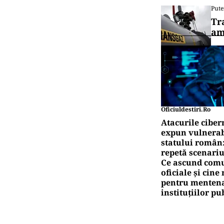
Pute
Tr
am
Oficiuldestiri.ro
Atacurile ciber
expun vulnerabi
statului român
repetă scenariu
Ce ascund comu
oficiale și cin
pentru mentena
instituțiilor pu