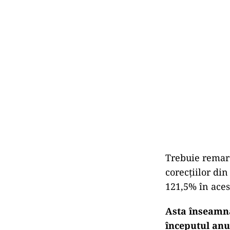
Trebuie remarca
corecţiilor din
121,5% în aces
Asta înseamnă
începutul anu