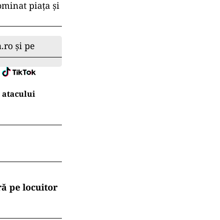
ominat piaţa şi
.ro și pe
 atacului
ă pe locuitor