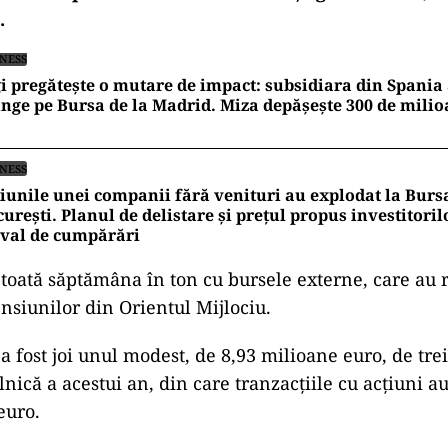
i.
INESS
i pregătește o mutare de impact: subsidiara din Spania
nge pe Bursa de la Madrid. Miza depășește 300 de milio
INESS
iunile unei companii fără venituri au explodat la Burs
urești. Planul de delistare și prețul propus investitori
 val de cumpărări
 toată săptămâna în ton cu bursele externe, care au r
nsiunilor din Orientul Mijlociu.
a fost joi unul modest, de 8,93 milioane euro, de tre
lnică a acestui an, din care tranzacţiile cu acţiuni a
euro.