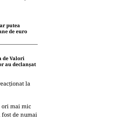
 ar putea
ane de euro
a de Valori
lor au declanșat
eacţionat la
i ori mai mic
u fost de numai