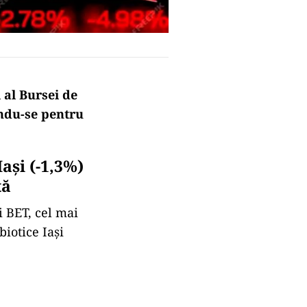
 al Bursei de
ndu-se pentru
aşi (-1,3%)
ţă
i BET, cel mai
iotice Iaşi