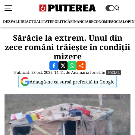
DEZVALUIRI
ACTUALITATE
POLITICĂ
FINANCIAR
ECONOMIE
SOCIAL
OPIN
Sărăcie la extrem. Unul din
zece români trăieşte în condiţii
mizere
Publicat: 28 oct. 2025, 14:41, de
Anamaria Ionel
, în
SOCIAL
Adaugă-ne ca sursă preferată în Google