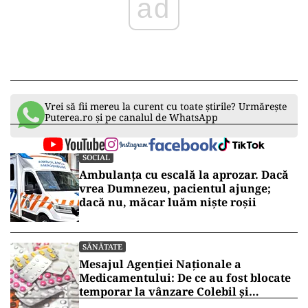
ad
Vrei să fii mereu la curent cu toate știrile? Urmărește
Puterea.ro și pe canalul de WhatsApp
SOCIAL
Ambulanța cu escală la aprozar. Dacă
vrea Dumnezeu, pacientul ajunge;
dacă nu, măcar luăm niște roșii
SĂNĂTATE
Mesajul Agenției Naționale a
Medicamentului: De ce au fost blocate
temporar la vânzare Colebil și
Panzcebil