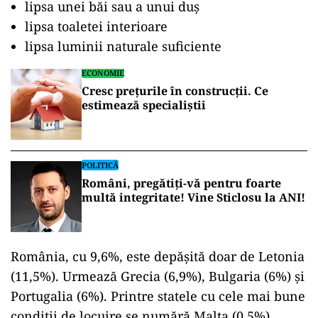
lipsa unei băi sau a unui duș
lipsa toaletei interioare
lipsa luminii naturale suficiente
ECONOMIE
Cresc preţurile în construcții. Ce
estimează specialiștii
POLITICĂ
Români, pregătiți-vă pentru foarte
multă integritate! Vine Sticlosu la ANI!
România, cu 9,6%, este depășită doar de Letonia
(11,5%). Urmează Grecia (6,9%), Bulgaria (6%) și
Portugalia (6%). Printre statele cu cele mai bune
condiții de locuire se numără Malta (0,5%),