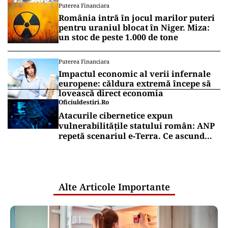
Puterea Financiara
România intră în jocul marilor puteri
pentru uraniul blocat în Niger. Miza:
un stoc de peste 1.000 de tone
Puterea Financiara
Impactul economic al verii infernale
europene: căldura extremă începe să
lovească direct economia
Oficiuldestiri.ro
Atacurile cibernetice expun
vulnerabilitățile statului român: ANP
repetă scenariul e‑Terra. Ce ascund
comunicările oficiale și cine răspunde
pentru mentenanța IT a instituțiilor
publice
Alte Articole Importante