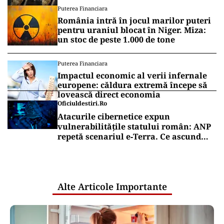
mai bine”
Puterea Financiara
România intră în jocul marilor puteri
pentru uraniul blocat în Niger. Miza:
un stoc de peste 1.000 de tone
Puterea Financiara
Impactul economic al verii infernale
europene: căldura extremă începe să
lovească direct economia
Oficiuldestiri.ro
Atacurile cibernetice expun
vulnerabilitățile statului român: ANP
repetă scenariul e‑Terra. Ce ascund
comunicările oficiale și cine răspunde
pentru mentenanța IT a instituțiilor
publice
Alte Articole Importante