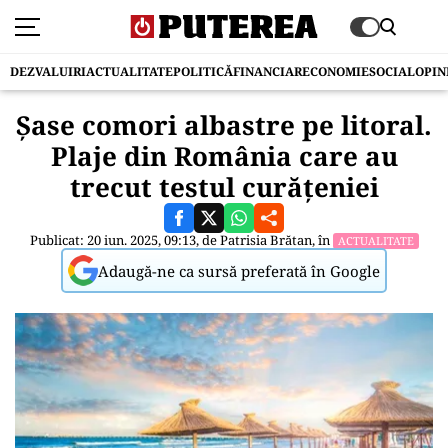
DEZVALUIRI
ACTUALITATE
POLITICĂ
FINANCIAR
ECONOMIE
SOCIAL
OPIN
Șase comori albastre pe litoral.
Plaje din România care au
trecut testul curățeniei
Publicat: 20 iun. 2025, 09:13, de
Patrisia Brătan
, în
ACTUALITATE
Adaugă-ne ca sursă preferată în Google