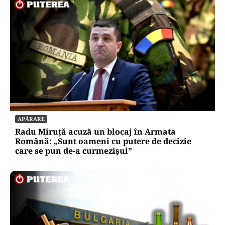
APĂRARE
Radu Miruță acuză un blocaj în Armata
Română: „Sunt oameni cu putere de decizie
care se pun de-a curmezișul”