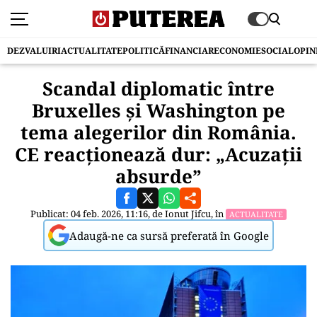
DEZVALUIRI
ACTUALITATE
POLITICĂ
FINANCIAR
ECONOMIE
SOCIAL
OPIN
Scandal diplomatic între
Bruxelles și Washington pe
tema alegerilor din România.
CE reacționează dur: „Acuzații
absurde”
Publicat: 04 feb. 2026, 11:16, de
Ionut Jifcu
, în
ACTUALITATE
Adaugă-ne ca sursă preferată în Google