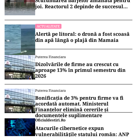
Scufundarea barjelor amânată pentru
joi. Reactorul 2 depinde de succesul
intervenției
ACTUALITATE
Alertă pe litoral: o dronă a fost scoasă
din apă lângă o plajă din Mamaia
Puterea Financiara
Dizolvările de firme au crescut cu
aproape 13% în primul semestru din
2026
Puterea Financiara
Bonificația de 3% pentru firme va fi
acordată automat. Ministerul
Finanțelor elimină cererile și
documentele suplimentare
Oficiuldestiri.ro
Atacurile cibernetice expun
vulnerabilitățile statului român: ANP