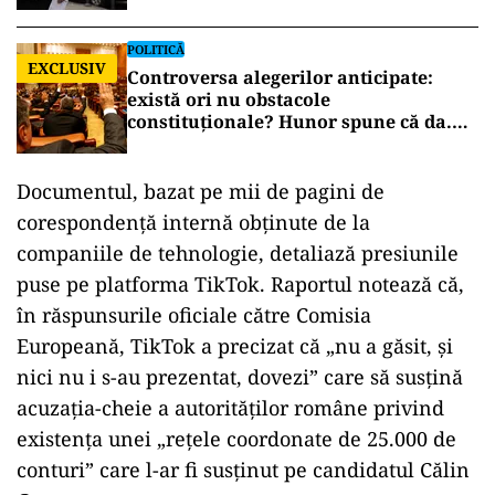
POLITICĂ
EXCLUSIV
Controversa alegerilor anticipate:
există ori nu obstacole
constituționale? Hunor spune că da.
Tudorel Toader ne lămurește
Documentul, bazat pe mii de pagini de
corespondență internă obținute de la
companiile de tehnologie, detaliază presiunile
puse pe platforma TikTok. Raportul notează că,
în răspunsurile oficiale către Comisia
Europeană, TikTok a precizat că „nu a găsit, și
nici nu i s-au prezentat, dovezi” care să susțină
acuzația-cheie a autorităților române privind
existența unei „rețele coordonate de 25.000 de
conturi” care l-ar fi susținut pe candidatul Călin