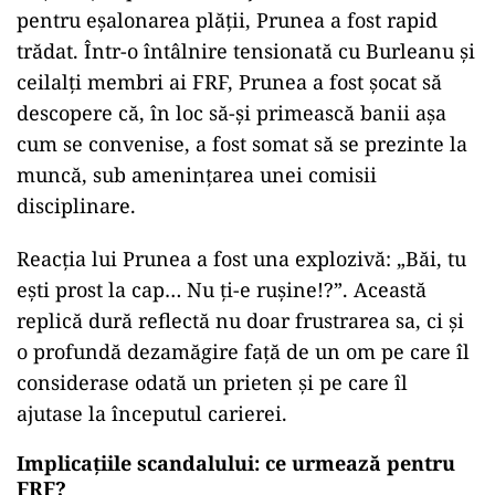
pentru eșalonarea plății, Prunea a fost rapid
trădat. Într-o întâlnire tensionată cu Burleanu și
ceilalți membri ai FRF, Prunea a fost șocat să
descopere că, în loc să-și primească banii așa
cum se convenise, a fost somat să se prezinte la
muncă, sub amenințarea unei comisii
disciplinare.
Reacția lui Prunea a fost una explozivă: „Băi, tu
ești prost la cap… Nu ți-e rușine!?”. Această
replică dură reflectă nu doar frustrarea sa, ci și
o profundă dezamăgire față de un om pe care îl
considerase odată un prieten și pe care îl
ajutase la începutul carierei.
Implicațiile scandalului: ce urmează pentru
FRF?