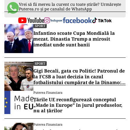
Vrei să fii mereu la curent cu toate știrile? Urmărește
Puterea.ro și pe canalul de WhatsApp
SPORT
Infantino scoate Cupa Mondială la
mezat. Dinastia Trump a mirosit
imediat unde sunt banii
SPORT
Gigi Becali, gata cu Politic! Patronul de
la FCSB a luat decizia în cazul
fotbalistului cumpărat de la Dinamo:
„Fac curățenie! Nu e de echipa asta”
Puterea Financiara
Țările UE reconfigurează conceptul
„Made in Europe” în jurul produselor,
nu al țărilor
Puterea Financiara