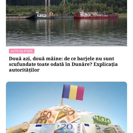
ACTUALITATE
Două azi, două mâine: de ce barjele nu sunt
scufundate toate odată în Dunăre? Explicația
autorităților