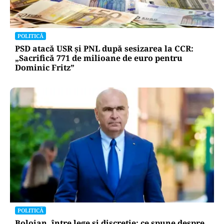
POLITICĂ
PSD atacă USR și PNL după sesizarea la CCR:
„Sacrifică 771 de milioane de euro pentru
Dominic Fritz”
POLITICĂ
Bolojan, între lege și discreție: ce spune despre