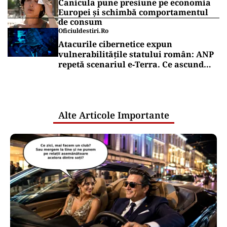
Canicula pune presiune pe economia
Europei și schimbă comportamentul
de consum
Oficiuldestiri.ro
Atacurile cibernetice expun
vulnerabilitățile statului român: ANP
repetă scenariul e‑Terra. Ce ascund
comunicările oficiale și cine răspunde
pentru mentenanța IT a instituțiilor
publice
Alte Articole Importante