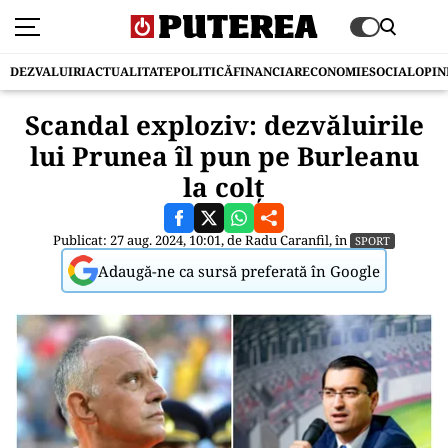
DEZVALUIRI
ACTUALITATE
POLITICĂ
FINANCIAR
ECONOMIE
SOCIAL
OPIN
Scandal exploziv: dezvăluirile
lui Prunea îl pun pe Burleanu
la colț
Publicat: 27 aug. 2024, 10:01, de
Radu Caranfil
, în
SPORT
Adaugă-ne ca sursă preferată în Google