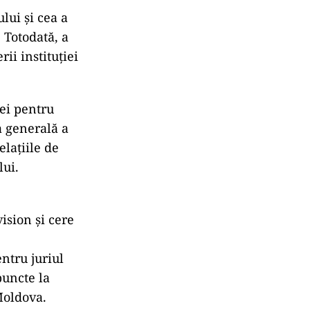
lui și cea a
. Totodată, a
ii instituției
iei pentru
a generală a
lațiile de
lui.
ision și cere
ntru juriul
puncte la
Moldova.