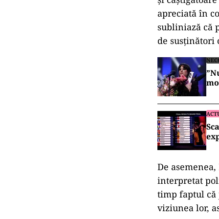
apreciată în c
subliniază că p
de susținători 
NEC
”Nu
mo
ACT
Sca
exp
De asemenea, Pa
interpretat pol
timp faptul că
viziunea lor, a