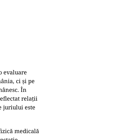
o evaluare
ânia, ci și pe
mânesc. În
flectat relații
 juriului este
fizică medicală
estație