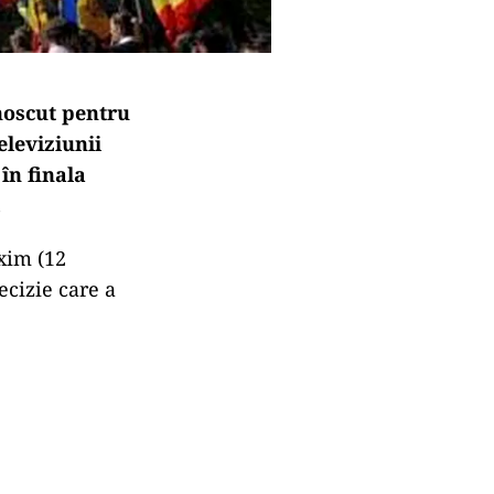
noscut pentru
eleviziunii
în finala
.
xim (12
ecizie care a