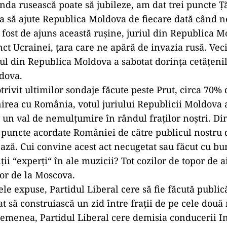
a rusească poate să jubileze, am dat trei puncte Ță
a să ajute Republica Moldova de fiecare dată când ne
 fost de ajuns această rușine, juriul din Republica 
ct Ucrainei, țara care ne apără de invazia rusă. Veci
iul din Republica Moldova a sabotat dorința cetățeni
dova.
rivit ultimilor sondaje făcute peste Prut, circa 70%
irea cu România, votul juriului Republicii Moldova a
 un val de nemulțumire în rândul fraților noștri. Di
 puncte acordate României de către publicul nostru 
ză. Cui convine acest act necugetat sau făcut cu bun
ii “experți“ în ale muzicii? Tot cozilor de topor de ai
or de la Moscova.
le expuse, Partidul Liberal cere să fie făcută publică 
t să construiască un zid între frații de pe cele două
semenea, Partidul Liberal cere demisia conducerii Ins