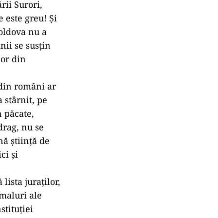
rii Surori,
 este greu! Și
Moldova nu a
nii se susțin
lor din
 din români ar
 stârnit, pe
n păcate,
drag, nu se
ă știință de
ci și
lista juraților,
 maluri ale
tituției