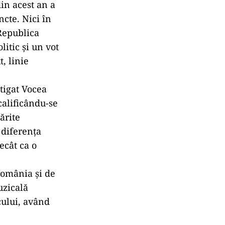
in acest an a
ncte. Nici în
Republica
itic și un vot
, linie
tigat Vocea
calificându-se
ărite
 diferența
ecât ca o
România și de
uzicală
cului, având