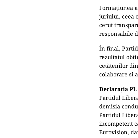
Formațiunea a 
juriului, ceea 
cerut transpar
responsabile d
În final, Parti
rezultatul obț
cetățenilor di
colaborare și 
Declarația PL
Partidul Liber
demisia condu
Partidul Liber
incompetent ca
Eurovision, da