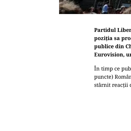
Partidul Libe
poziția sa pro
publice din Ch
Eurovision, u
În timp ce pub
puncte) Românie
stârnit reacții