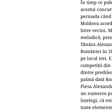
În timp ce pub
acestui concur
perioada când 
Moldova acorda
între vecini. M
melodică, prest
Tânăra Alexand
României în 20
pe locul trei.
competiții din
dintre predilec
palmă dată Rom
Piesa Alexandr
un numeros pub
înțelegi, că e
toate elemente