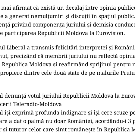
mai afirmat că există un decalaj între opinia publicu
ce a generat nemulțumiri și discuții în spațiul public
ență privind componența juriului și demisia conducer
e participarea Republicii Moldova la Eurovision.
dul Liberal a transmis felicitări interpretei și Român
inut, precizând că membrii juriului nu reflectă opini
n Republica Moldova și reafirmând sprijinul pentru re
apropiere dintre cele două state de pe malurile Prutu
al denunță votul juriului Republicii Moldova la Eurov
cerii Teleradio-Moldova
al își exprimă profunda indignare și își cere scuze pe
re a dat o palmă nu doar României, acordându-i 3 
r și tuturor celor care simt românește în Republica 