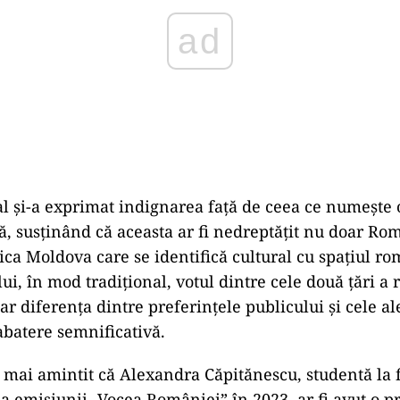
al și-a exprimat indignarea față de ceea ce numește 
ă, susținând că aceasta ar fi nedreptățit nu doar Rom
ica Moldova care se identifică cultural cu spațiul ro
ui, în mod tradițional, votul dintre cele două țări a re
ar diferența dintre preferințele publicului și cele ale
abatere semnificativă.
mai amintit că Alexandra Căpitănescu, studentă la 
 a emisiunii „Vocea României” în 2023, ar fi avut o pr