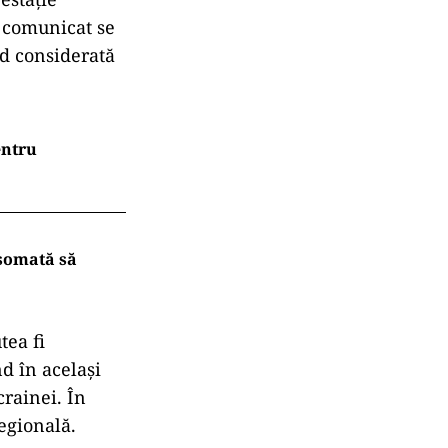
n comunicat se
ind considerată
entru
somată să
tea fi
nd în același
rainei. În
regională.