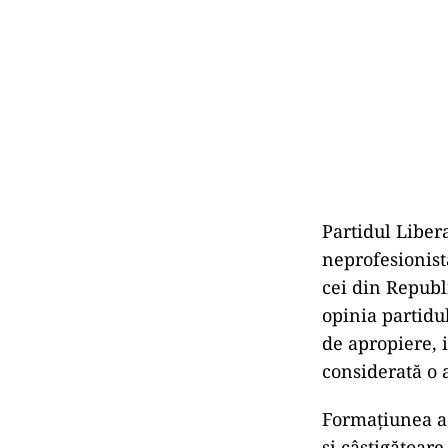
Partidul Liber
neprofesionist
cei din Republ
opinia partidul
de apropiere, i
considerată o 
Formațiunea a 
și câștigătoare