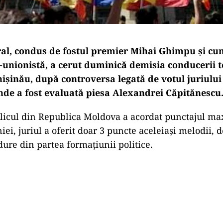
ral, condus de fostul premier Mihai Ghimpu și cu
-unionistă, a cerut duminică demisia conducerii t
ișinău, după controversa legată de votul juriului 
nde a fost evaluată piesa Alexandrei Căpitănescu
licul din Republica Moldova a acordat punctajul ma
i, juriul a oferit doar 3 puncte aceleiași melodii, d
 dure din partea formațiunii politice.
Play