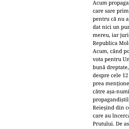
Acum propagand
care sare prim
pentru că nu a
dat nici un pun
mereu, iar jur
Republica Mol
Acum, când pot
vota pentru Un
bună dreptate,
despre cele 12
prea menționea
către așa-numiț
propagandiștil
Reieșind din ce
care au încerca
Prutului. De a