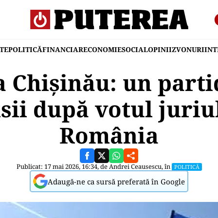
TE
POLITICĂ
FINANCIAR
ECONOMIE
SOCIAL
OPINII
ZVONURI
IN
a Chișinău: un parti
sii după votul juriu
România
Publicat: 17 mai 2026, 16:34, de
Andrei Ceausescu
, în
POLITICĂ
Adaugă-ne ca sursă preferată în Google