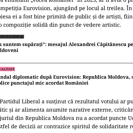
ompetiția Eurovision, ajungând pe locul al treilea. Î
iesa ei a fost bine primită de public și de artiști, fi
o compoziție solidă din punct de vedere artistic.
ONVENTIONAL
 suntem supărați”: mesajul Alexandrei Căpitănescu p
ldoveni
UALITATE
ndal diplomatic după Eurovision: Republica Moldova, 
lice punctajul mic acordat României
rtidul Liberal a susținut că rezultatul votului ar pu
itic și ar alimenta anumite narative externe, criticâ
 juriul din Republica Moldova nu a acordat puncte Uc
stfel de decizii ar contrazice spiritul de solidaritate 