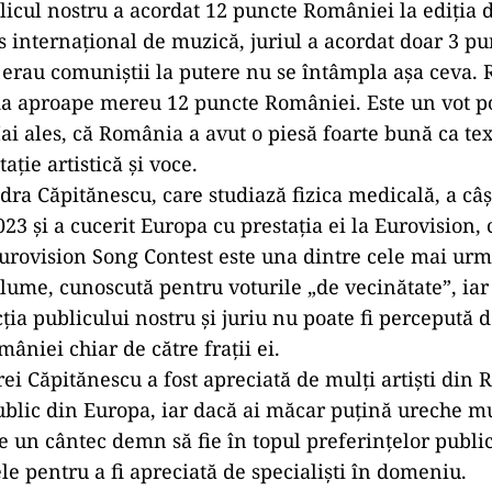
licul nostru a acordat 12 puncte României la ediția d
s internațional de muzică, juriul a acordat doar 3 pu
erau comuniștii la putere nu se întâmpla așa ceva. 
 aproape mereu 12 puncte României. Este un vot pol
ai ales, că România a avut o piesă foarte bună ca text
ație artistică și voce.
ra Căpitănescu, care studiază fizica medicală, a câș
23 și a cucerit Europa cu prestația ei la Eurovision, 
 Eurovision Song Contest este una dintre cele mai urm
 lume, cunoscută pentru voturile „de vecinătate”, iar
ția publicului nostru și juriu nu poate fi percepută d
âniei chiar de către frații ei.
ei Căpitănescu a fost apreciată de mulți artiști din 
lic din Europa, iar dacă ai măcar puțină ureche m
ste un cântec demn să fie în topul preferințelor publi
le pentru a fi apreciată de specialiști în domeniu.