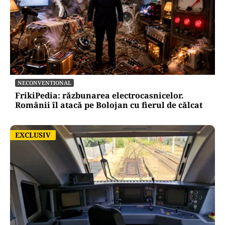
NECONVENTIONAL
FrikiPedia: răzbunarea electrocasnicelor.
Românii îl atacă pe Bolojan cu fierul de călcat
EXCLUSIV
EXCLUSIV