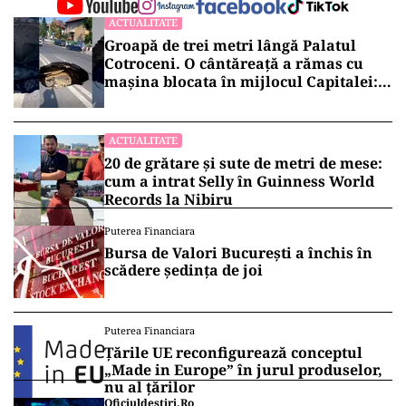
ACTUALITATE
Groapă de trei metri lângă Palatul
Cotroceni. O cântăreață a rămas cu
mașina blocata în mijlocul Capitalei:
„Am căzut în groapa asta”
ACTUALITATE
20 de grătare și sute de metri de mese:
cum a intrat Selly în Guinness World
Records la Nibiru
Puterea Financiara
Bursa de Valori București a închis în
scădere ședința de joi
Puterea Financiara
Țările UE reconfigurează conceptul
„Made in Europe” în jurul produselor,
nu al țărilor
Oficiuldestiri.ro