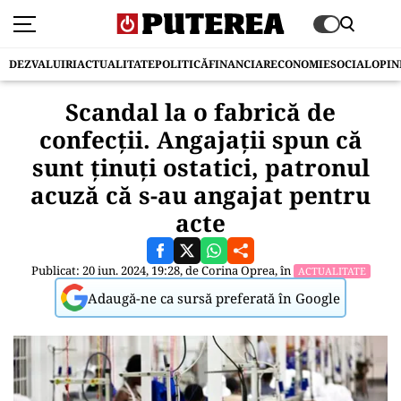
DEZVALUIRI
ACTUALITATE
POLITICĂ
FINANCIAR
ECONOMIE
SOCIAL
OPIN
Scandal la o fabrică de
confecții. Angajații spun că
sunt ținuți ostatici, patronul
acuză că s-au angajat pentru
acte
Publicat: 20 iun. 2024, 19:28, de
Corina Oprea
, în
ACTUALITATE
Adaugă-ne ca sursă preferată în Google