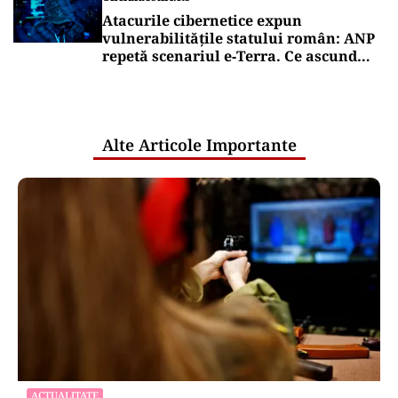
Atacurile cibernetice expun
vulnerabilitățile statului român: ANP
repetă scenariul e‑Terra. Ce ascund
comunicările oficiale și cine răspunde
pentru mentenanța IT a instituțiilor
publice
Alte Articole Importante
ACTUALITATE