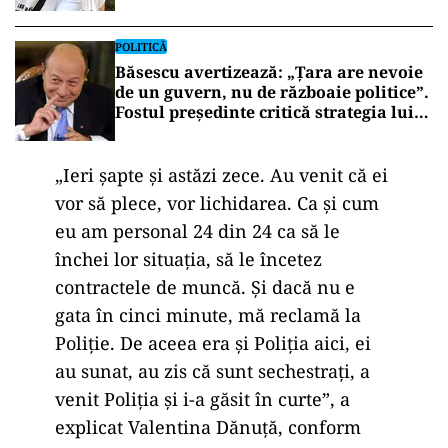
o matronă de bordel!”
POLITICĂ
Băsescu avertizează: „Țara are nevoie
de un guvern, nu de războaie politice”.
Fostul președinte critică strategia lui
Bolojan și cere unitate pentru
accesarea fondurilor europene
„Ieri șapte și astăzi zece. Au venit că ei
vor să plece, vor lichidarea. Ca și cum
eu am personal 24 din 24 ca să le
închei lor situația, să le încetez
contractele de muncă. Și dacă nu e
gata în cinci minute, mă reclamă la
Poliție. De aceea era și Poliția aici, ei
au sunat, au zis că sunt sechestrați, a
venit Poliția și i-a găsit în curte”, a
explicat Valentina Dănuță, conform