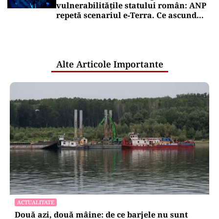
vulnerabilitățile statului român: ANP
repetă scenariul e‑Terra. Ce ascund
comunicările oficiale și cine răspunde
pentru mentenanța IT a instituțiilor
publice
Alte Articole Importante
ACTUALITATE
Două azi, două mâine: de ce barjele nu sunt