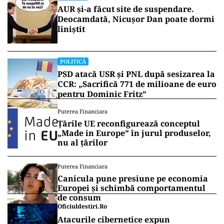
AUR și-a făcut site de suspendare.
Deocamdată, Nicușor Dan poate dormi
liniștit
POLITICĂ
PSD atacă USR și PNL după sesizarea la
CCR: „Sacrifică 771 de milioane de euro
pentru Dominic Fritz”
Puterea Financiara
Țările UE reconfigurează conceptul
„Made in Europe” în jurul produselor,
nu al țărilor
Puterea Financiara
Canicula pune presiune pe economia
Europei și schimbă comportamentul
de consum
Oficiuldestiri.ro
Atacurile cibernetice expun