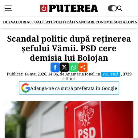
DEZVALUIRI
ACTUALITATE
POLITICĂ
FINANCIAR
ECONOMIE
SOCIAL
OPIN
Scandal politic după reținerea
şefului Vămii. PSD cere
demisia lui Bolojan
Publicat: 14 mai 2026, 14:06, de
Anamaria Ionel
, în
,
3729
POLITICĂ
cititori
Adaugă-ne ca sursă preferată în Google