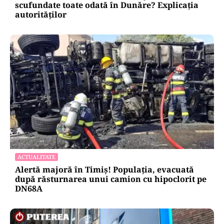
scufundate toate odată în Dunăre? Explicația
autorităților
ACTUALITATE
Alertă majoră în Timiș! Populația, evacuată
după răsturnarea unui camion cu hipoclorit pe
DN68A