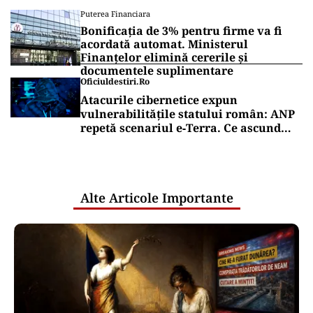
Puterea Financiara
Bonificația de 3% pentru firme va fi
acordată automat. Ministerul
Finanțelor elimină cererile și
documentele suplimentare
Oficiuldestiri.ro
Atacurile cibernetice expun
vulnerabilitățile statului român: ANP
repetă scenariul e‑Terra. Ce ascund
comunicările oficiale și cine răspunde
pentru mentenanța IT a instituțiilor
publice
Alte Articole Importante