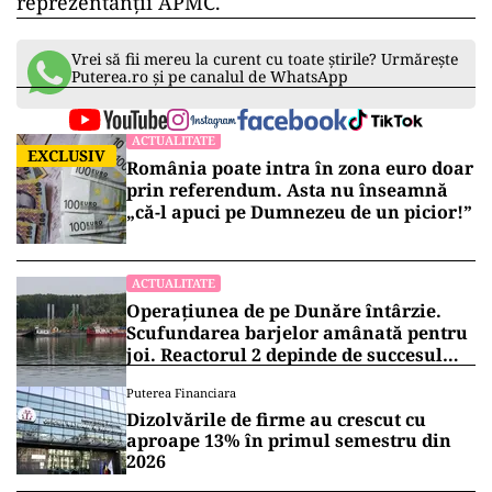
reprezentanţii APMC.
Vrei să fii mereu la curent cu toate știrile? Urmărește
Puterea.ro și pe canalul de WhatsApp
ACTUALITATE
EXCLUSIV
România poate intra în zona euro doar
prin referendum. Asta nu înseamnă
„că-l apuci pe Dumnezeu de un picior!”
ACTUALITATE
Operațiunea de pe Dunăre întârzie.
Scufundarea barjelor amânată pentru
joi. Reactorul 2 depinde de succesul
intervenției
Puterea Financiara
Dizolvările de firme au crescut cu
aproape 13% în primul semestru din
2026