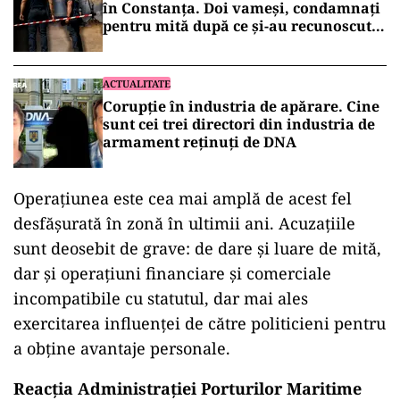
în Constanța. Doi vameși, condamnați
pentru mită după ce și-au recunoscut
faptele în fața DNA
ACTUALITATE
Corupție în industria de apărare. Cine
sunt cei trei directori din industria de
armament reținuți de DNA
Operațiunea este cea mai amplă de acest fel
desfășurată în zonă în ultimii ani. Acuzațiile
sunt deosebit de grave: de dare și luare de mită,
dar și operațiuni financiare și comerciale
incompatibile cu statutul, dar mai ales
exercitarea influenței de către politicieni pentru
a obține avantaje personale.
Reacția Administraţiei Porturilor Maritime