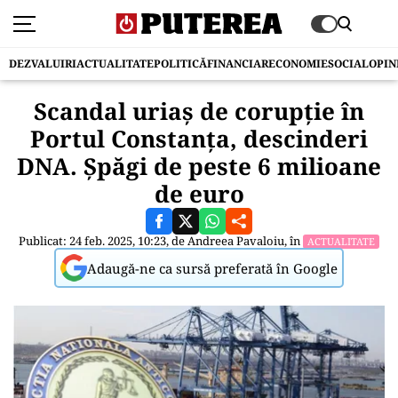
DEZVALUIRI
ACTUALITATE
POLITICĂ
FINANCIAR
ECONOMIE
SOCIAL
OPIN
Scandal uriaș de corupție în
Portul Constanța, descinderi
DNA. Șpăgi de peste 6 milioane
de euro
Publicat: 24 feb. 2025, 10:23, de
Andreea Pavaloiu
, în
ACTUALITATE
Adaugă-ne ca sursă preferată în Google