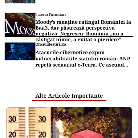
Puterea Financiara
Moody’s menține ratingul României la
Baa3, dar păstrează perspectiva
negativă. Negrescu: România „nu a
câștigat nimic, a evitat o pierdere”
Oficiuldestiri.ro
Atacurile cibernetice expun
vulnerabilitățile statului român: ANP
repetă scenariul e‑Terra. Ce ascund
comunicările oficiale și cine răspunde
pentru mentenanța IT a instituțiilor
publice
Alte Articole Importante