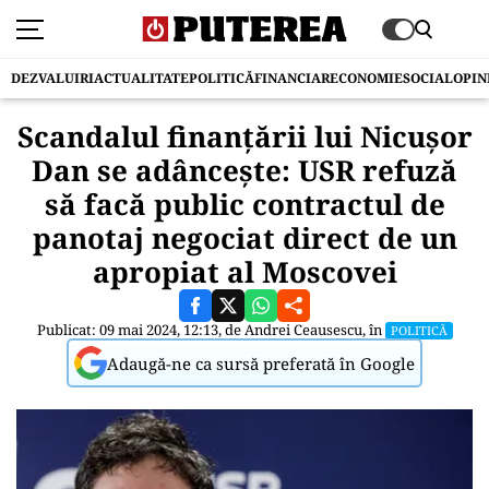
DEZVALUIRI
ACTUALITATE
POLITICĂ
FINANCIAR
ECONOMIE
SOCIAL
OPIN
Scandalul finanțării lui Nicușor
Dan se adâncește: USR refuză
să facă public contractul de
panotaj negociat direct de un
apropiat al Moscovei
Publicat: 09 mai 2024, 12:13, de
Andrei Ceausescu
, în
POLITICĂ
Adaugă-ne ca sursă preferată în Google