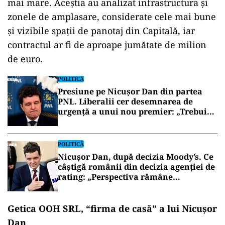
mai mare. Aceștia au analizat infrastructura și
zonele de amplasare, considerate cele mai bune
și vizibile spații de panotaj din Capitală, iar
contractul ar fi de aproape jumătate de milion
de euro.
POLITICĂ
Presiune pe Nicușor Dan din partea
PNL. Liberalii cer desemnarea de
urgență a unui nou premier: „Trebuie
să iasă fum alb de la Cotroceni!”
POLITICĂ
Nicușor Dan, după decizia Moody’s. Ce
câștigă românii din decizia agenției de
rating: „Perspectiva rămâne
rezervată”
Getica OOH SRL, “firma de casă” a lui Nicușor
Dan