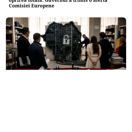
oprirea totală. Guvernul a trimis o alertă
Comisiei Europene
ACTUALITATE
e-Terra revine săptămâna viitoare, după
aproape o lună de blocaj. Cum vor fi reluate
operațiunile
TOS
Politica Cookies
Protecția Datelor Personale