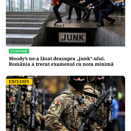
ECONOMIE
Moody’s ne-a lăsat deasupra „junk”-ului.
România a trecut examenul cu nota minimă
EXCLUSIV
EXCLUSIV