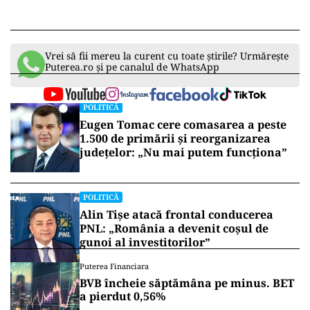
Vrei să fii mereu la curent cu toate știrile? Urmărește
Puterea.ro și pe canalul de WhatsApp
POLITICĂ
Eugen Tomac cere comasarea a peste
1.500 de primării și reorganizarea
județelor: „Nu mai putem funcționa”
POLITICĂ
Alin Tișe atacă frontal conducerea
PNL: „România a devenit coșul de
gunoi al investitorilor”
Puterea Financiara
BVB încheie săptămâna pe minus. BET
a pierdut 0,56%