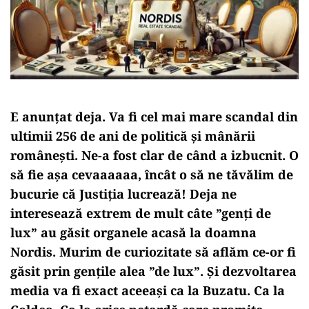
E anunțat deja. Va fi cel mai mare scandal din
ultimii 256 de ani de politică și mânării
românești. Ne-a fost clar de când a izbucnit. O
să fie așa cevaaaaaa, încât o să ne tăvălim de
bucurie că Justiția lucrează! Deja ne
interesează extrem de mult câte ”genți de
lux” au găsit organele acasă la doamna
Nordis. Murim de curiozitate să aflăm ce-or fi
găsit prin gențile alea ”de lux”. Și dezvoltarea
media va fi exact aceeași ca la Buzatu. Ca la