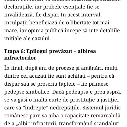
declarațiile, iar probele esențiale fie se
invalidează, fie dispar. În acest interval,
inculpații beneficiază de o libertate tot mai
mare, iar opinia publică începe să uite detaliile
inițiale ale cazului.
Etapa 6: Epilogul prevăzut – albirea
infractorilor
În final, după ani de procese și amânări, mulți
dintre cei acuzați fie sunt achitați – pentru că
dispar sau se prescriu faptele – fie primesc
pedepse simbolice. Dacă pedeapsa e prea aspră,
se va găsi o înaltă curte de prostituție a justiției
care să ”îndrepte” nedreptățile. Sistemul juridic
românesc pare să aibă o capacitate remarcabilă
de a „albi” infractorii, transformând scandaluri