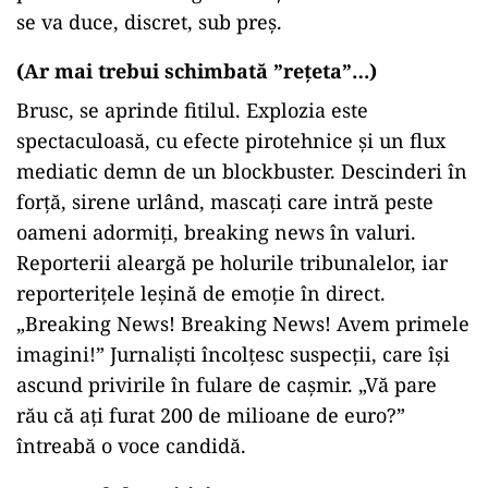
se va duce, discret, sub preș.
(Ar mai trebui schimbată ”rețeta”…)
Brusc, se aprinde fitilul. Explozia este
spectaculoasă, cu efecte pirotehnice și un flux
mediatic demn de un blockbuster. Descinderi în
forță, sirene urlând, mascați care intră peste
oameni adormiți, breaking news în valuri.
Reporterii aleargă pe holurile tribunalelor, iar
reporterițele leșină de emoție în direct.
„Breaking News! Breaking News! Avem primele
imagini!” Jurnaliști încolțesc suspecții, care își
ascund privirile în fulare de cașmir. „Vă pare
rău că ați furat 200 de milioane de euro?”
întreabă o voce candidă.