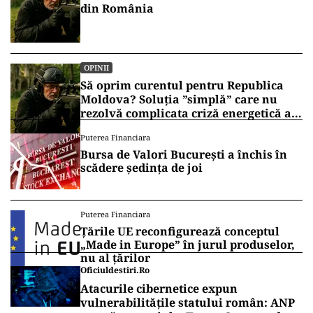
din România
OPINII
Să oprim curentul pentru Republica
Moldova? Soluția ”simplă” care nu
rezolvă complicata criză energetică a
României
Puterea Financiara
Bursa de Valori București a închis în
scădere ședința de joi
Puterea Financiara
Țările UE reconfigurează conceptul
„Made in Europe” în jurul produselor,
nu al țărilor
Oficiuldestiri.ro
Atacurile cibernetice expun
vulnerabilitățile statului român: ANP