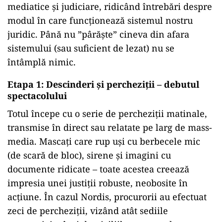
mediatice și judiciare, ridicând întrebări despre
modul în care funcționează sistemul nostru
juridic. Până nu ”pârăște” cineva din afara
sistemului (sau suficient de lezat) nu se
întâmplă nimic.
Etapa 1: Descinderi și percheziții – debutul
spectacolului
Totul începe cu o serie de percheziții matinale,
transmise în direct sau relatate pe larg de mass-
media. Mascați care rup uși cu berbecele mic
(de scară de bloc), sirene și imagini cu
documente ridicate – toate acestea creează
impresia unei justiții robuste, neobosite în
acțiune. În cazul Nordis, procurorii au efectuat
zeci de percheziții, vizând atât sediile