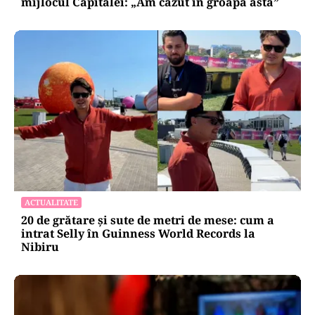
mijlocul Capitalei: „Am căzut în groapa asta”
ACTUALITATE
20 de grătare și sute de metri de mese: cum a
intrat Selly în Guinness World Records la
Nibiru