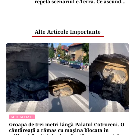
repetă scenariul e‑Terra. Ce ascund
comunicările oficiale și cine răspunde
pentru mentenanța IT a instituțiilor
publice
Alte Articole Importante
ACTUALITATE
Groapă de trei metri lângă Palatul Cotroceni. O
cântăreață a rămas cu mașina blocata în