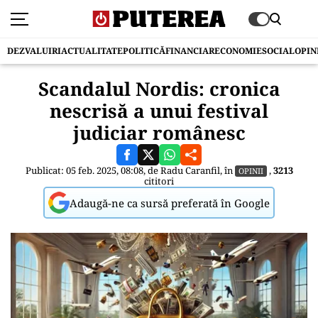
DEZVALUIRI
ACTUALITATE
POLITICĂ
FINANCIAR
ECONOMIE
SOCIAL
OPIN
Scandalul Nordis: cronica
nescrisă a unui festival
judiciar românesc
Publicat: 05 feb. 2025, 08:08, de
Radu Caranfil
, în
,
3213
OPINII
cititori
Adaugă-ne ca sursă preferată în Google